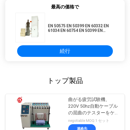
最高の価格で
EN 50575 EN 50399 EN 60332 EN
61034 EN 60754 EN 50399 EN
50575 燃焼性能に関するケーブル
続行
トップ製品
曲がる疲労試験機、
220V 50hz自動ケーブル
の屈曲のテスターをケー
ブルで通信して下さい
negotiable MOQ:1 セット
連絡先