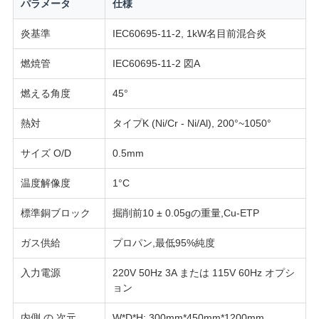
パラメータ
仕様
用
炎基準
IEC60695-11-2, 1kW名目前混合炎
を
燃焼管
IEC60695-11-2 図A
要
燃える角度
45°
求
熱対
タイプK (Ni/Cr - Ni/Al), 200°~1050°
し
サイズ O/D
0.5mm
な
温度解像度
1°C
さ
標準銅ブロック
掘削前10 ± 0.05gの重量,Cu-ETP
い
ガス供給
プロパン,最低95%純度
VR
入力電源
220V 50Hz 3A または 115V 60Hz オプシ
ョン
SHOW
内側 の 次元
W*D*H: 300mm*450mm*1200mm