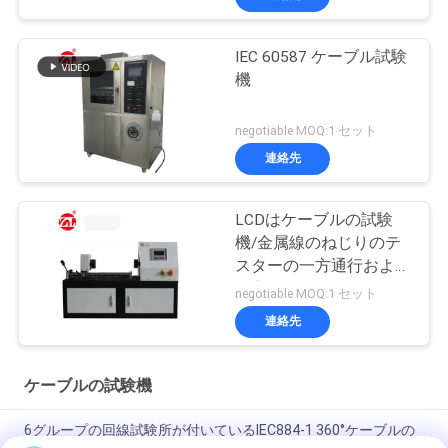
IEC 60587 ケーブル試験
機
negotiable MOQ:1 セット
連絡先
LCDはケーブルの試験
機/金属線のねじりのテ
スターの一方通行および
二方向にねじを選別しま
negotiable MOQ:1 セット
す
連絡先
ケーブルの試験機
6グループの回線試験所が付いているIEC884-1 360°ケーブルの
プラグのくねりの試験機