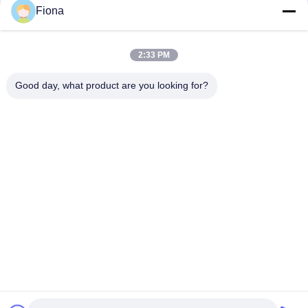
Fiona
BS 6387 IEC60331 BS8491 電線とケーブルの耐火性試験機械
2:33 PM
IEC 60331 BS 6387 BS 8491 電線ケーブル回路の整合性テスト
複数のコアケーブル試験 耐火性燃焼性試験機器
Good day, what product are you looking for?
人気カテゴリ
すべて
ゴム製試験機
加硫の出版物機械
2つのロール製造所
万能試験機
Banburyのミキサー
抗張試験機
金属探知器機械
環境試験室