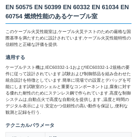
絡
EN 50575 EN 50399 EN 60332 EN 61034 EN
60754 燃焼性能のあるケーブル室
し
な
このケーブル火災性能室は,ケーブル火災テストのための厳格な国
際基準を満たすために設計されています,ケーブル火災性能特性の
さ
信頼性と正確な評価を提供.
い
適用する
ケーブルテスト機は,IEC60332-1-1およびIEC60332-1-2規格の要
件に従って設計されています.試験および制御部品を組み合わせた
ニ
統合設計を特徴としています.簡単に現場での設置とデバッグを可
能にします試験室のシェルと重要なコンポーネントは,腐食に対す
ュ
る優れた耐性のためにステンレス鋼で作られています.高度な制御
ー
システムは,自動点火で高度な自動化を提供します.,温度と時間の
デジタル表示により,安定かつ信頼性の高い動作を保証し,便利な
ス
観測と記録を行う.
テクニカルパラメータ
引