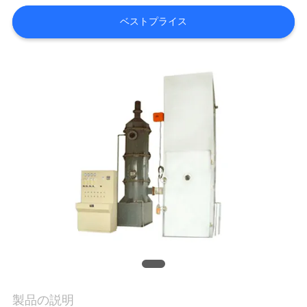
旅
ベストプライス
行
品
質
管
理
私
達
に
連
製品の説明