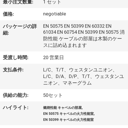
デ
最小注文数量:
1 セット
オ
negotiable
価格:
EN 50575 EN 50399 EN 60332 EN
パッケージの詳
私
61034 EN 60754 EN 50399 EN 50575 消
細:
防性能 ケーブルの部屋は木製のケー
達
スに詰め込まれます
に
受渡し時間:
20 営業日
つ
支払条件:
L/C、T/T、ウェスタンユニオン、
い
L/C、D/A、D/P、T/T、ウェスタンユ
ニオン、マネーグラム
て
供給の能力:
50セット
工
,
ハイライト:
燃焼性能 キャベルの部屋
,
EN 50575 キャベルの火力性能室
場
EN 50399 キャベルの火力性能室