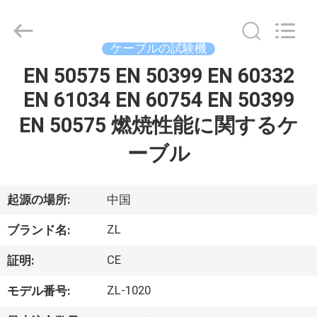
2018
-
2026
Dongguan
Zhongli
ケーブルの試験機
Instrument
Technology
Co.,
EN 50575 EN 50399 EN 60332
家
Ltd..
All
EN 61034 EN 60754 EN 50399
Rights
Reserved.
EN 50575 燃焼性能に関するケ
プ
ーブル
ロ
ダ
起源の場所:
中国
ク
ZL
ブランド名:
ト
CE
証明:
ビ
ZL-1020
モデル番号: