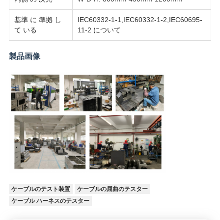
SITEMAP
基準 に 準拠 し
IEC60332-1-1,IEC60332-1-2,IEC60695-
て いる
11-2 について
PRIVACY
製品画像
POLICY
ケーブルのテスト装置
ケーブルの屈曲のテスター
ケーブル ハーネスのテスター