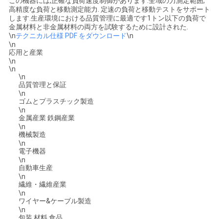
この機器には,正確な負荷速度制御があります.全域の力測定範囲,
絡
高精度な負荷と移動測定能力. 定速の負荷と移動テストをサポート
します.生産環境における品質管理に最適です1トン以下の負荷で
し
金属材料と非金属材料の両方を試験するために設計された.
\n
テクニカル仕様 PDF をダウンロード
\n
\n
な
応用と産業
\n
さ
\n
\n
品質管理と保証
い
\n
ゴムとプラスチック製造
\n
金属産業 鉄鋼産業
ニ
\n
機械製造
ュ
\n
電子機器
ー
\n
自動車生産
\n
ス
繊維・繊維産業
\n
ワイヤー&ケーブル製造
\n
引
包装 材料 食品