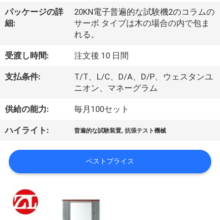
デ
パッケージの詳
20KN電子普遍的な試験機2のコラムの
オ
細:
サーボ タイプは木の場合の内で包ま
れる。
私
受渡し時間:
注文後 10 日間
達
支払条件:
T/T、L/C、D/A、D/P、ウェスタンユ
ニオン、マネーグラム
に
供給の能力:
毎月100セット
つ
い
,
ハイライト:
普遍的な試験装置
抗張テスト機械
て
ベストプライス
工
場