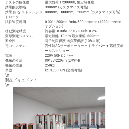
テストの解像度
最大負荷 1/200000, 恒定解像度
SITEMAP
効果的試験幅
390mm (カスタマイズ可能)
効果 的 な ストレンジ ス
800mm, 1000mm, 1200mm (カスタマイズ可能)
トローク
試験速度範囲
0.001~200mm/min; 500mm/min (1000mm/min
PRIVACY
オプション)
移動測定精度
許容量: 0.00b10.5% / 0.00b10.2%
POLICY
変形測定システム
最短距離: 10mm 最大距離: 800mm
安全性
電子制限保護,過負荷保護 (10%自動)
電力システム
高性能ACサーボモーター + ドライバー + 高精度ボ
ールスクリュー
電源
220V 50HZ 0.4kw
機械の寸法
80*55*220cm (L*W*H)
機械の重量
250kg
単位
kg,N,LB,TON (交換可能)
\n
製品ドキュメント
\n