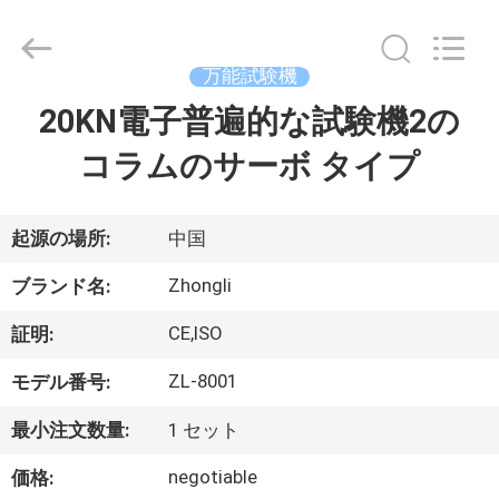
2018
-
2026
Dongguan
Zhongli
万能試験機
Instrument
Technology
Co.,
20KN電子普遍的な試験機2の
家
Ltd..
All
Rights
コラムのサーボ タイプ
Reserved.
プ
ロ
起源の場所:
中国
ダ
Zhongli
ブランド名:
ク
CE,ISO
証明:
ト
ZL-8001
モデル番号:
最小注文数量:
1 セット
ビ
negotiable
価格: