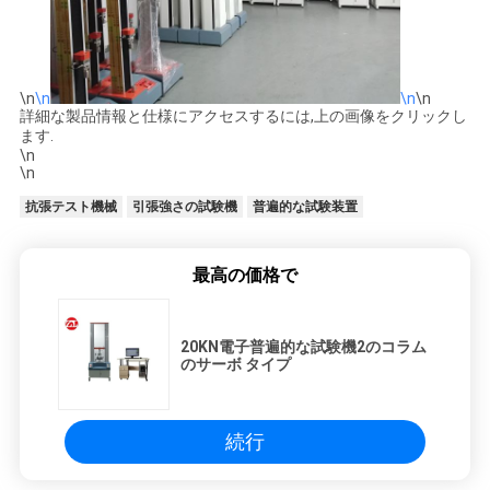
\n
\n
\n
\n
詳細な製品情報と仕様にアクセスするには,上の画像をクリックし
ます.
\n
\n
抗張テスト機械
引張強さの試験機
普遍的な試験装置
最高の価格で
20KN電子普遍的な試験機2のコラム
のサーボ タイプ
続行