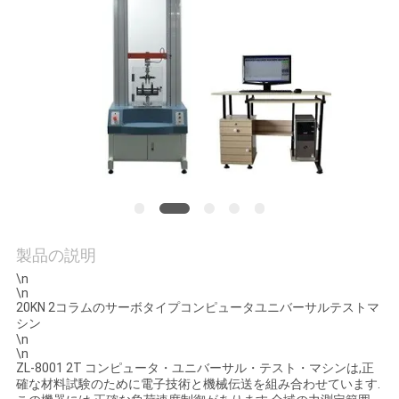
旅
行
品
質
管
理
製品の説明
私
\n
\n
達
20KN 2コラムのサーボタイプコンピュータユニバーサルテストマ
シン
\n
に
\n
ZL-8001 2T コンピュータ・ユニバーサル・テスト・マシンは,正
連
確な材料試験のために電子技術と機械伝送を組み合わせています.