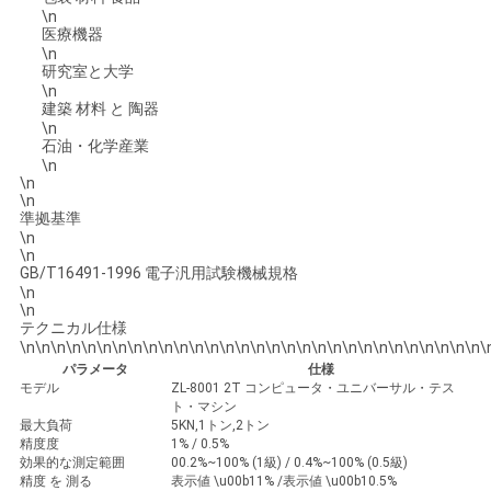
\n
用
医療機器
\n
研究室と大学
を
\n
建築 材料 と 陶器
要
\n
石油・化学産業
求
\n
\n
\n
し
準拠基準
\n
な
\n
GB/T16491-1996 電子汎用試験機械規格
さ
\n
\n
テクニカル仕様
い
\n\n\n\n\n\n\n\n\n\n\n\n\n\n\n\n\n\n\n\n\n\n\n\n\n\n\n\n\n\n\
パラメータ
仕様
モデル
ZL-8001 2T コンピュータ・ユニバーサル・テス
ト・マシン
VR
最大負荷
5KN,1トン,2トン
精度度
1% / 0.5%
SHOW
効果的な測定範囲
00.2%~100% (1級) / 0.4%~100% (0.5級)
精度 を 測る
表示値 \u00b11% /表示値 \u00b10.5%