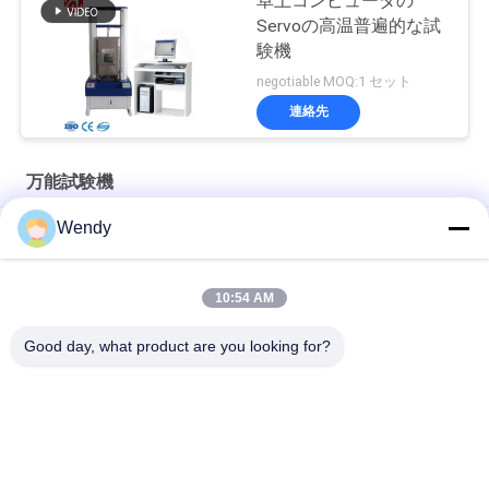
卓上コンピュータの
Servoの高温普遍的な試
験機
negotiable MOQ:1 セット
連絡先
万能試験機
Wendy
デスクトップ 単列 ユニバーサル 張力 テスト プラスチック ボト
ル カップ 圧縮 試験 機械
ダミープル試験用万能引張試験機 万能試験機
10:54 AM
Good day, what product are you looking for?
人気カテゴリ
すべて
ゴム製試験機
加硫の出版物機械