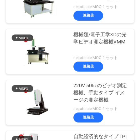
旅
テム
negotiable MOQ:1 セット
行
連絡先
32
機械類/電子工学3Dの光
品
Banburyのミキサー
学ビデオ測定機械VMM
質
negotiable MOQ:1 セット
管
連絡先
理
220V 50hzのビデオ測定
33
機械、手動タイプ イメ
私
ージの測定機械
抗張試験機
達
negotiable MOQ:1 セット
連絡先
に
連
自動経済的なタイプTPI