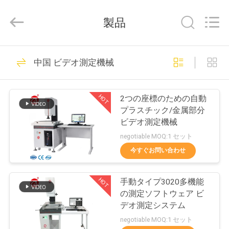
2018
-
2026
製品
Dongguan
Zhongli
Instrument
Technology
Co.,
家
268
Ltd..
中国 ビデオ測定機械
All
Rights
Reserved.
ゴム製試験機
プ
HOT
2つの座標のための自動
ロ
プラスチック/金属部分
ビデオ測定機械
ダ
negotiable MOQ:1 セット
ク
今すぐお問い合わせ
43
ト
HOT
手動タイプ3020多機能
加硫の出版物機械
の測定ソフトウェア ビ
ビ
デオ測定システム
negotiable MOQ:1 セット