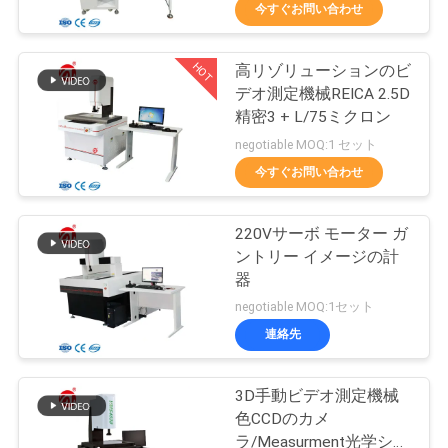
デ
今すぐお問い合わせ
オ
HOT
高リゾリューションのビ
70
デオ測定機械REICA 2.5D
私
精密3 + L/75ミクロン
2つのロール製造所
達
negotiable MOQ:1 セット
今すぐお問い合わせ
に
つ
220Vサーボ モーター ガ
ントリー イメージの計
い
器
90
て
negotiable MOQ:1セット
連絡先
万能試験機
工
3D手動ビデオ測定機械
場
色CCDのカメ
ラ/Measurment光学シス