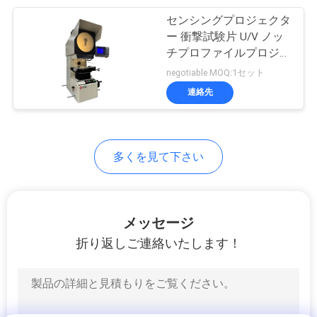
用
センシングプロジェクタ
105
ー 衝撃試験片 U/V ノッ
を
チプロファイルプロジェ
包装の試験装置
クター 測定試料プロジ
negotiable MOQ:1セット
要
ェクター 垂直プロジェ
連絡先
クター
求
し
多くを見て下さい
な
51
さ
ヘルメットの試験
い
メッセージ
機
折り返しご連絡いたします！
VR
SHOW