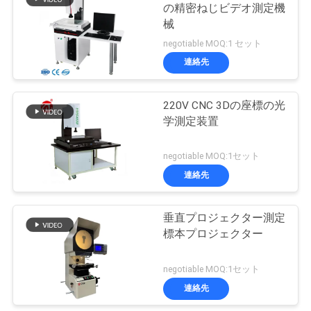
の精密ねじビデオ測定機
絡
械
106
し
negotiable MOQ:1 セット
連絡先
な
金属探知器機械
さ
220V CNC 3Dの座標の光
学測定装置
い
negotiable MOQ:1セット
ニ
連絡先
208
ュ
垂直プロジェクター測定
環境試験室
ー
標本プロジェクター
ス
negotiable MOQ:1セット
連絡先
引