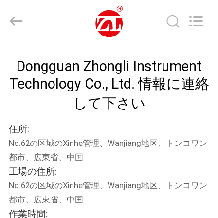
2018
-
2026
Dongguan
Zhongli
Instrument
Technology
Co.,
家
Ltd..
All
Dongguan Zhongli Instrument
Rights
Reserved.
Technology Co., Ltd. 情報に連絡
プ
して下さい
ロ
ダ
住所:
ク
No.62の区域のXinhe管理、Wanjiang地区、トンコワン
都市、広東省、中国
ト
工場の住所:
No.62の区域のXinhe管理、Wanjiang地区、トンコワン
ビ
都市、広東省、中国
作業時間: