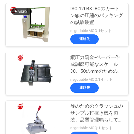
用
ISO 12048 IBCのカート
105
ン箱の圧縮のパッキング
を
の試験装置
包装の試験装置
negotiable MOQ:1セット
要
連絡先
求
し
縦圧力罰金-ペーパー作
成調節可能なスケール
な
30、50のmmのための打
51
抜き機
negotiable MOQ:1 セット
さ
ヘルメットの試験
連絡先
い
機
等のためのクラッシュの
VR
サンプル打抜き機を包
装、品質管理鳴らして下
SHOW
さい。
negotiable MOQ:1 セット