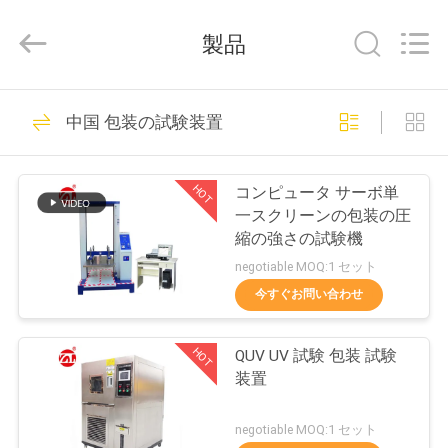
2018
-
2026
製品
Dongguan
Zhongli
Instrument
Technology
Co.,
家
268
Ltd..
中国 包装の試験装置
All
Rights
Reserved.
ゴム製試験機
プ
HOT
コンピュータ サーボ単
ロ
一スクリーンの包装の圧
縮の強さの試験機
ダ
negotiable MOQ:1 セット
ク
今すぐお問い合わせ
43
ト
HOT
QUV UV 試験 包装 試験
加硫の出版物機械
装置
ビ
negotiable MOQ:1 セット