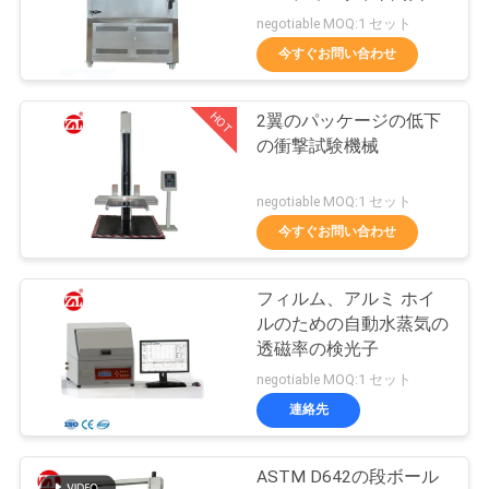
旅
プラスチック等
negotiable MOQ:1 セット
行
今すぐお問い合わせ
32
HOT
2翼のパッケージの低下
品
Banburyのミキサー
の衝撃試験機械
質
negotiable MOQ:1 セット
管
今すぐお問い合わせ
理
フィルム、アルミ ホイ
33
ルのための自動水蒸気の
私
透磁率の検光子
抗張試験機
達
negotiable MOQ:1 セット
連絡先
に
連
ASTM D642の段ボール