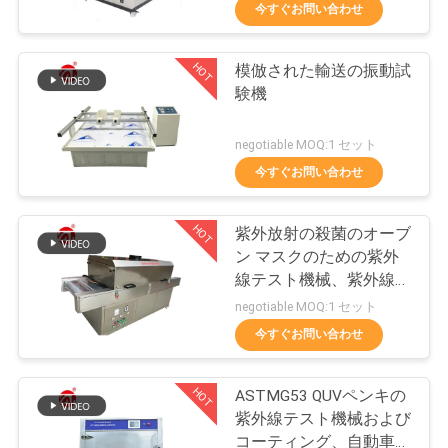
デ
今すぐお問い合わせ
オ
HOT
模倣された輸送の振動試
70
験機
私
2つのロール製造所
達
negotiable MOQ:1 セット
今すぐお問い合わせ
に
つ
HOT
紫外放射の殺菌のオーブ
ン マスクのための紫外
い
線テスト機械、紫外線滅
90
て
菌装置機械
negotiable MOQ:1 セット
今すぐお問い合わせ
万能試験機
工
HOT
ASTMG53 QUVペンキの
場
紫外線テスト機械および
コーティング、自動車、