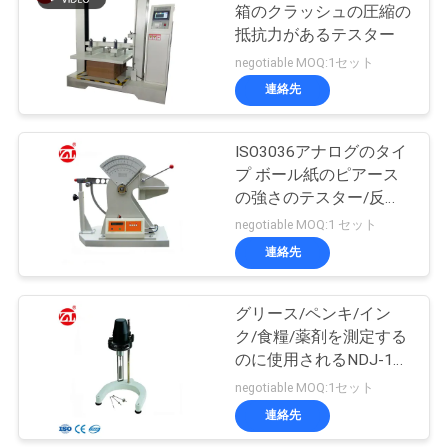
箱のクラッシュの圧縮の
絡
抵抗力があるテスター
106
し
negotiable MOQ:1セット
連絡先
な
金属探知器機械
さ
ISO3036アナログのタイ
プ ボール紙のピアース
い
の強さのテスター/反暴
露性能
negotiable MOQ:1 セット
ニ
連絡先
208
ュ
グリース/ペンキ/イン
環境試験室
ー
ク/食糧/薬剤を測定する
のに使用されるNDJ-1回
ス
転粘度計
negotiable MOQ:1セット
連絡先
引