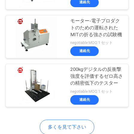
連絡先
131
地
織物の試験機
図
モーター-電子プロダク
トのための運転された
MITの折る強さの試験機
PRIVACY
negotiable MOQ:1 セット
POLICY
連絡先
91
200kgデジタルの反衝撃
強度を評価するゼロ高さ
の精密低下のテスター
ケーブルの試験機
negotiable MOQ:1 セット
連絡先
多くを見て下さい
94