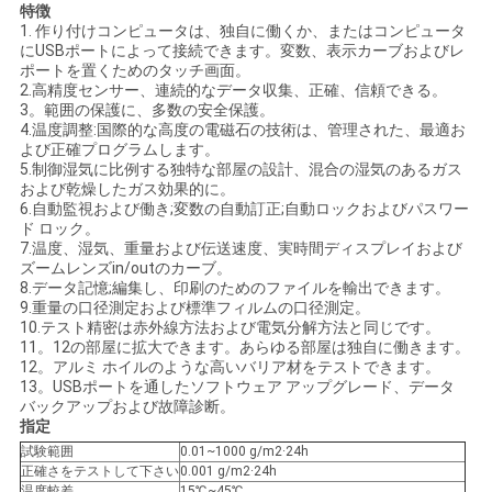
特徴
用
1. 作り付けコンピュータは、独自に働くか、またはコンピュータ
にUSBポートによって接続できます。変数、表示カーブおよびレ
ポートを置くためのタッチ画面。
を
2.高精度センサー、連続的なデータ収集、正確、信頼できる。
3。範囲の保護に、多数の安全保護。
要
4.温度調整:国際的な高度の電磁石の技術は、管理された、最適お
よび正確プログラムします。
求
5.制御湿気に比例する独特な部屋の設計、混合の湿気のあるガス
および乾燥したガス効果的に。
し
6.自動監視および働き;変数の自動訂正;自動ロックおよびパスワー
ド ロック。
7.温度、湿気、重量および伝送速度、実時間ディスプレイおよび
な
ズームレンズin/outのカーブ。
8.データ記憶;編集し、印刷のためのファイルを輸出できます。
さ
9.重量の口径測定および標準フィルムの口径測定。
10.テスト精密は赤外線方法および電気分解方法と同じです。
い
11。12の部屋に拡大できます。あらゆる部屋は独自に働きます。
12。アルミ ホイルのような高いバリア材をテストできます。
13。USBポートを通したソフトウェア アップグレード、データ
バックアップおよび故障診断。
VR
指定
SHOW
試験範囲
0.01~1000 g/m2·24h
正確さをテストして下さい
0.001 g/m2·24h
温度較差
15℃~45℃