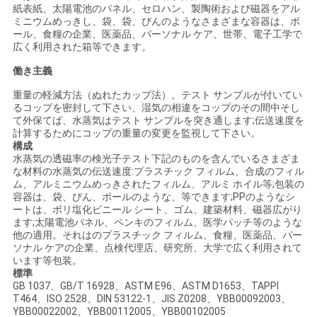
紙表紙、太陽電池のパネル、セロハン、製陶術および磁器をアル
絡
ミニウムめっきし、袋、袋、びんのようなさまざまな容器は、ボ
ール、食糧の企業、医薬品、パーソナル ケア、世帯、電子工学で
し
広く利用された箱等できます。
な
働き主義
重量の軽減方法（ぬれたカップ法）。テスト サンプルが付いてい
さ
るコップを密封して下さい、湿気の相違をコップのその間中そし
て外保てば、水蒸気はテスト サンプルを突き通します;伝送速度を
い
計算するためにコップの重量の変更を監視して下さい。
構成
水蒸気の透磁率の検光子テスト下記のものを含んでいるさまざま
な材料の水蒸気の伝送速度:プラスチック フィルム、合成のフィル
ニ
ム、アルミニウムめっきされたフィルム、アルミ ホイル等;包装の
容器は、袋、びん、ボールのような、等できます;PPのようなシ
ュ
ートは、ポリ塩化ビニール シート、ゴム、建築材料、磁器広がり
ます;太陽電池パネル、ペンキのフィルム、医学パッチ等のような
ー
他の適用。それはのプラスチック フィルム、食糧、医薬品、パー
ソナル ケアの企業、点検代理店、研究所、大学で広く利用されて
ス
います等包装。
標準
GB 1037、GB/T 16928、ASTM E96、ASTM D1653、TAPPI
T464、ISO 2528、DIN 53122-1、JIS Z0208、YBB00092003、
引
YBB00022002、YBB00112005、YBB00102005