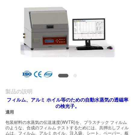
旅
行
品
質
管
理
製品の説明
私
フィルム、アルミ ホイル等のための自動水蒸気の透磁率
達
の検光子。
適用
に
包装材料の水蒸気の伝送速度(WVTR)を、プラスチック フィルム
連
のような、合成のフィルム テストするためには、共押出しフィル
ムは、フィルム、アルミ ホイル、注入袋、シート、ペーパー、板