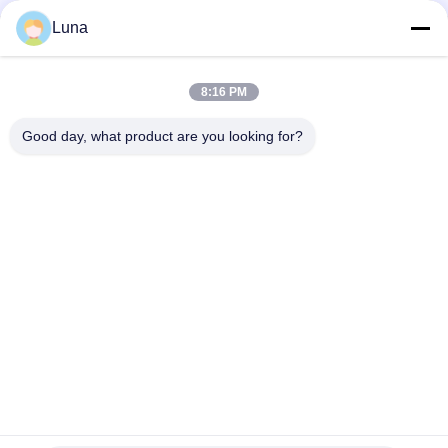
Luna
ASTM D642の段ボール箱のクラッシュの圧縮の抵抗力があるテ
スター
8:16 PM
ISO3036アナログのタイプ ボール紙のピアースの強さのテスタ
ー/反暴露性能
Good day, what product are you looking for?
人気カテゴリ
すべて
ゴム製試験機
加硫の出版物機械
2つのロール製造所
万能試験機
Banburyのミキサー
抗張試験機
金属探知器機械
環境試験室