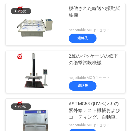
模倣された輸送の振動試
験機
negotiable MOQ:1 セット
連絡先
2翼のパッケージの低下
の衝撃試験機械
negotiable MOQ:1 セット
連絡先
ASTMG53 QUVペンキの
紫外線テスト機械および
コーティング、自動車、
プラスチック等
negotiable MOQ:1 セット