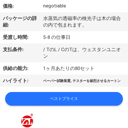
デ
negotiable
価格:
オ
パッケージの詳
水蒸気の透磁率の検光子は木の場合
細:
の内で包まれます。
私
受渡し時間:
5-8 の仕事日
達
支払条件:
/ TのL / CのTは、ウェスタンユニオ
に
ン
つ
供給の能力:
1ヶ月あたりの80セット
い
,
ハイライト:
ペーパー試験装置
テスターを破烈させるカートン
て
ベストプライス
工
場