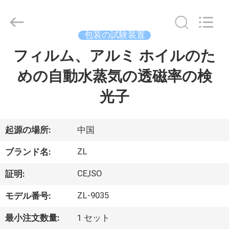
2018
-
2026
Dongguan
Zhongli
包装の試験装置
Instrument
Technology
Co.,
フィルム、アルミ ホイルのた
家
Ltd..
All
Rights
めの自動水蒸気の透磁率の検
Reserved.
プ
光子
ロ
ダ
起源の場所:
中国
ク
ZL
ブランド名:
ト
CE,ISO
証明:
ZL-9035
モデル番号:
ビ
最小注文数量:
1 セット