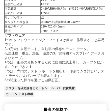
温度の正確さ
±0.1℃
SITEMAP
湿気範囲
0~20%RH乾燥方法（任意30~90%RH湿気方法）
湿気の正確さ
±2%RH
サンプル厚さ
≤2mm
PRIVACY
サンプルの大きさ
Φ90mmの試験区域50.24cm2
器械のサイズ
520x420x340mm
POLICY
電源
220V、50Hz
ソフトウェア
1つのソフトウェア インターフェイスは簡単、作動すること容易
です。
2の完全に自動テスト、自動車の保存のテスト データ。
伝送速度、重量、湿気、温度の3、実時間ディスプレイ データお
よびカーブ。
4つは、細部の分析をするために自由に急上昇し、カーブを動か
すことができます。
5つは、専門のテスト レポートを輸出し、印刷できま詳しいテス
ト データおよびカーブを表示します。
6の間違った操作を避ける自動訂正。
テスターを破烈させるカートン
ペーパー試験装置
カートン テスト機械
最高の価格で