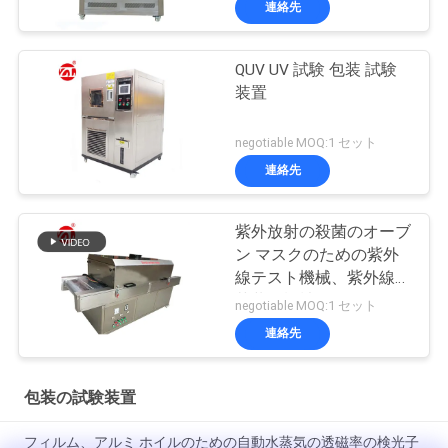
連絡先
QUV UV 試験 包装 試験
装置
negotiable MOQ:1 セット
連絡先
紫外放射の殺菌のオーブ
ン マスクのための紫外
線テスト機械、紫外線滅
菌装置機械
negotiable MOQ:1 セット
連絡先
包装の試験装置
フィルム、アルミ ホイルのための自動水蒸気の透磁率の検光子