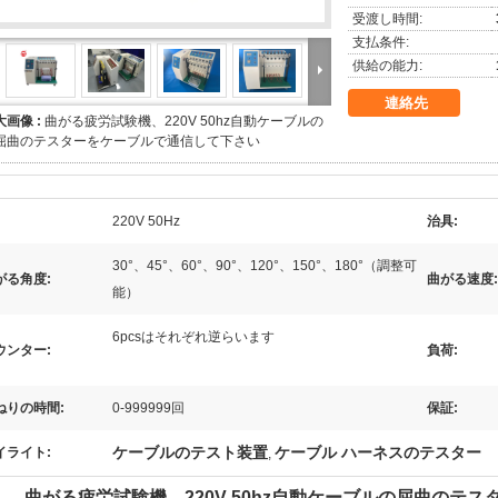
受渡し時間:
支払条件:
供給の能力:
連絡先
大画像 :
曲がる疲労試験機、220V 50hz自動ケーブルの
屈曲のテスターをケーブルで通信して下さい
220V 50Hz
治具:
30°、45°、60°、90°、120°、150°、180°（調整可
がる角度:
曲がる速度:
能）
6pcsはそれぞれ逆らいます
ウンター:
負荷:
ねりの時間:
0-999999回
保証:
ケーブルのテスト装置
ケーブル ハーネスのテスター
イライト:
,
曲がる疲労試験機、220V 50hz自動ケーブルの屈曲のテ