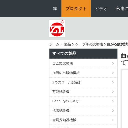
家
プロダクト
ビデオ
私達
ホーム
製品
ケーブルの試験機
曲がる疲労試
すべての製品
曲
て
ゴム製試験機
加硫の出版物機械
2つのロール製造所
万能試験機
Banburyのミキサー
抗張試験機
金属探知器機械