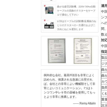
適用
曲がる疲労試験機、220V 50hz自動
ケーブルの屈曲のテスターをケーブ
中
ルで通信して下さい
ン
LCDはケーブルの試験機/金属線のね
へ
じりのテスターの一方通行および二
間
方向にねじを選別します
数
対
中
指定
製
ジ
曲
例外的な会社。最高!!!項目を非常によく
曲
詰められ、保護される急速に出荷すれ
カ
ば。会社との非常によい機械類そして非
負
常によいコミュニケーション。Iつはト
ンコワン中レキ市の器械を使用してもっ
く
とより非常に推薦します。
重
—— Remy Attalin
次元