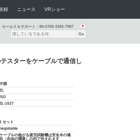
依頼
ニュース
VRショー
セールス＆サポート：
86-0769-3365-7987
Go
曲のテスターをケーブルで通信し
中国
ZL
ISO
ZL-1027
1 セット
negotiable
ケーブルの曲がる疲労試験機は安全木の場
合（自由の燻蒸）の内で包まれます