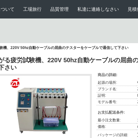
について
工場旅行
品質管理
私達に連絡しなさい
見積
験機、220V 50hz自動ケーブルの屈曲のテスターをケーブルで通信して下さい
がる疲労試験機、220V 50hz自動ケーブルの屈
下さい
商品の詳細:
起源の場所:
ブランド名:
証明:
モデル番号:
お支払配送条件:
最小注文数量:
価格:
パッケージの詳細: