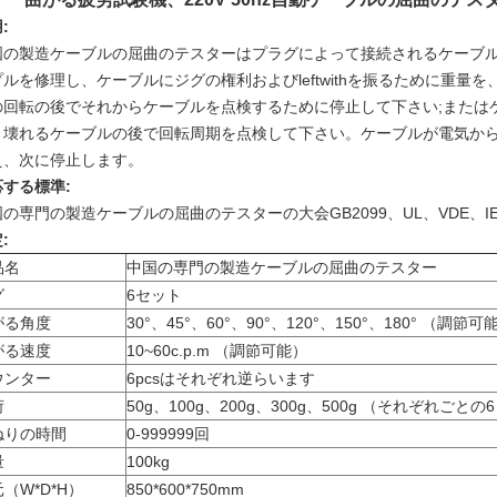
:
国の製造ケーブルの屈曲のテスターは
プラグによって接続されるケーブ
プルを修理し、ケーブルにジグの権利およびleftwithを振るために重
の回転の後でそれからケーブルを点検するために停止して下さい;または
、壊れるケーブルの後で回転周期を点検して下さい。ケーブルが電気か
え、次に停止します。
応する標準:
国の専門の製造ケーブルの屈曲のテスターの
大会GB2099、UL、VDE、I
:
品名
中国の専門の製造ケーブルの屈曲のテスター
グ
6セット
がる角度
30°、45°、60°、90°、120°、150°、180° （調節
がる速度
10~60c.p.m （調節可能）
ウンター
6pcsはそれぞれ逆らいます
荷
50g、100g、200g、300g、500g （それぞれごとの6
ねりの時間
0-999999回
量
100kg
（W*D*H）
850*600*750mm