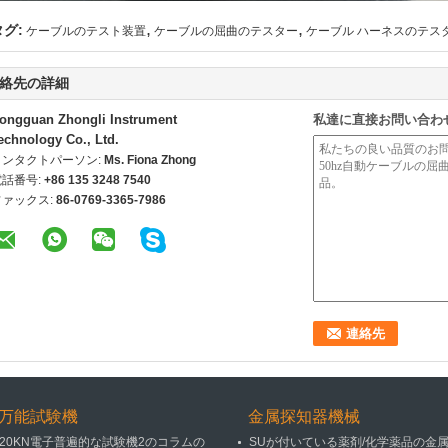
,
,
タグ:
ケーブルのテスト装置
ケーブルの屈曲のテスター
ケーブル ハーネスのテス
絡先の詳細
ongguan Zhongli Instrument
私達に直接お問い合わ
echnology Co., Ltd.
コンタクトパーソン:
Ms. Fiona Zhong
電話番号:
+86 135 3248 7540
ファックス:
86-0769-3365-7986
万能試験機
金属探知器機械
20KN電子普遍的な試験機2のコラムの
SUが付いている薬剤/化学薬品の金