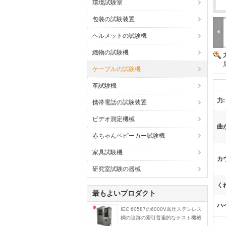
環境試験室
包装の試験装置
ヘルメットの試験機
織物の試験機
ケーブルの試験機
革試験機
力:
携帯電話の試験装置
ビデオ測定機械
曲
赤ちゃんベビーカー試験機
家具試験機
カ
研究室試験の器械
く
最もよいプロダクト
ハ
IEC 60587の6000V高圧ステンレス
鋼の追跡の索引普遍的なテスト機械