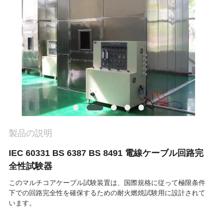
旅
行
品
質
管
理
製品の説明
私
IEC 60331 BS 6387 BS 8491 電線ケーブル回路完
全性試験器
達
このマルチコアケーブル試験装置は、国際規格に従って極限条件
に
下での回路完全性を確保するための耐火燃焼試験用に設計されて
います。
連