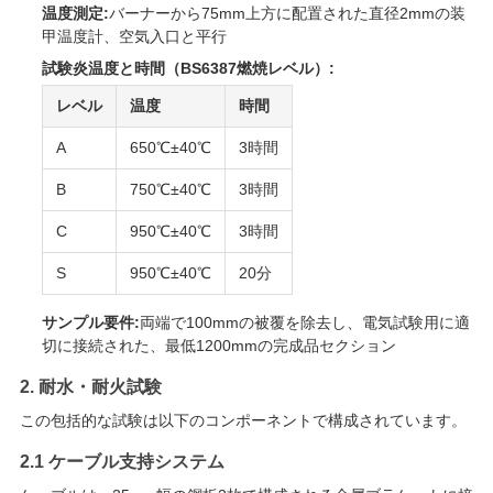
温度測定:
バーナーから75mm上方に配置された直径2mmの装
用
甲温度計、空気入口と平行
試験炎温度と時間（BS6387燃焼レベル）:
を
レベル
温度
時間
要
A
650℃±40℃
3時間
求
B
750℃±40℃
3時間
し
C
950℃±40℃
3時間
な
S
950℃±40℃
20分
さ
サンプル要件:
両端で100mmの被覆を除去し、電気試験用に適
い
切に接続された、最低1200mmの完成品セクション
2. 耐水・耐火試験
VR
この包括的な試験は以下のコンポーネントで構成されています。
SHOW
2.1 ケーブル支持システム