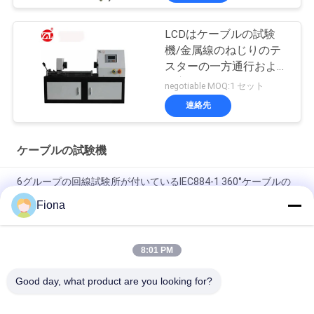
LCDはケーブルの試験
機/金属線のねじりのテ
スターの一方通行および
二方向にねじを選別しま
negotiable MOQ:1 セット
す
連絡先
ケーブルの試験機
6グループの回線試験所が付いているIEC884-1 360°ケーブルの
プラグのくねりの試験機
Fiona
BS 6387 IEC60331 BS8491 電線とケーブルの耐火性試験機械
8:01 PM
IEC 60331 BS 6387 BS 8491 電線ケーブル回路の整合性テスト
複数のコアケーブル試験 耐火性燃焼性試験機器
Good day, what product are you looking for?
人気カテゴリ
すべて