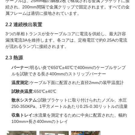
ケーブルは、25mm幅の鋼板2枚で構成される金属ブラケットに接
続され、200mm間隔で金属クリップで固定されます。すべての金
SITEMAP
属フレームは適切に接地されています。
2.2 連続検出装置
PRIVACY
3つの単相トランスが全ケーブルコアに電流を供給し、最大許容
POLICY
漏洩電流3Aを維持します。各コアは、定格電圧で約0.25Aの電流
が流れるランプに接続されます。
2.3 熱源
バーナー:
明るい炎で650℃±40℃で400mmのケーブルサンプ
ルを試験できる長さ400mmのストリップバーナー
温度測定:
ケーブル下面に配置された直径2mmの装甲温度計
試験炎温度:
650℃±40℃
散水システム:
試験ブラケットに取り付けられたノズル、水圧
250-350KPa、1平方メートルあたり0.25-0.30リットルの流量
収集トレイ:
水流量を測定するために中央に配置された、幅約
100mm×長さ400mmのトレイ