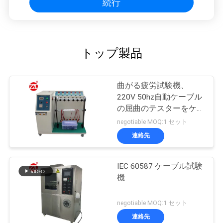
続行
トップ製品
曲がる疲労試験機、
220V 50hz自動ケーブル
の屈曲のテスターをケー
ブルで通信して下さい
negotiable MOQ:1 セット
連絡先
IEC 60587 ケーブル試験
機
negotiable MOQ:1 セット
連絡先