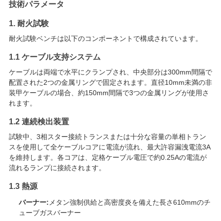
技術パラメータ
絡
1. 耐火試験
し
耐火試験ベンチは以下のコンポーネントで構成されています。
な
1.1 ケーブル支持システム
さ
ケーブルは両端で水平にクランプされ、中央部分は300mm間隔で
配置された2つの金属リングで固定されます。直径10mm未満の非
い
装甲ケーブルの場合、約150mm間隔で3つの金属リングが使用さ
れます。
ニ
1.2 連続検出装置
試験中、3相スター接続トランスまたは十分な容量の単相トラン
ュ
スを使用して全ケーブルコアに電流が流れ、最大許容漏洩電流3A
を維持します。各コアは、定格ケーブル電圧で約0.25Aの電流が
ー
流れるランプに接続されます。
ス
1.3 熱源
バーナー:
メタン強制供給と高密度炎を備えた長さ610mmのチ
ューブガスバーナー
引