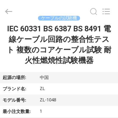
2018
-
2026
Dongguan
Zhongli
ケーブルの試験機
Instrument
Technology
Co.,
IEC 60331 BS 6387 BS 8491 電
家
Ltd..
All
Rights
線ケーブル回路の整合性テス
Reserved.
プ
ト 複数のコアケーブル試験 耐
ロ
火性燃焼性試験機器
ダ
ク
起源の場所:
中国
ト
ZL
ブランド名:
ZL-1048
モデル番号:
ビ
1
最小注文数量: