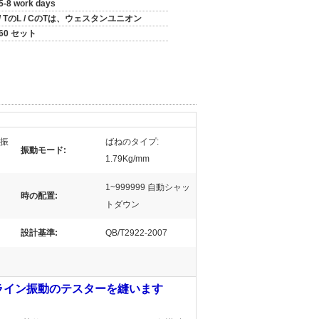
5-8 work days
/ TのL / CのTは、ウェスタンユニオン
60 セット
ン振
ばねのタイプ:
振動モード:
1.79Kg/mm
1~999999 自動シャッ
時の配置:
トダウン
設計基準:
QB/T2922-2007
 ライン振動のテスターを縫います