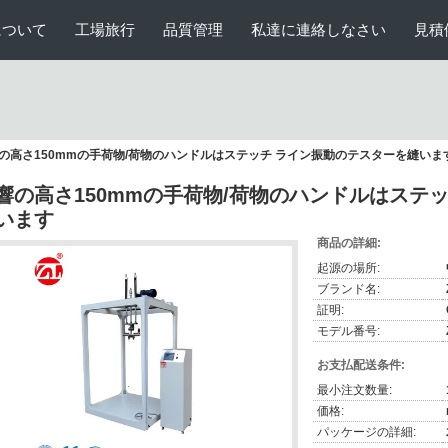
について
工場旅行
品質管理
私達に連絡しなさい
見積
の高さ150mmの手荷物/荷物のハンドルはステッチ ライン振動のテスターを縫いま
響の高さ150mmの手荷物/荷物のハンドルはステ
います
商品の詳細:
起源の場所:
ブランド名:
証明:
モデル番号:
お支払配送条件:
最小注文数量:
価格:
パッケージの詳細: