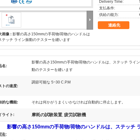
Delivery Time:
支払条件:
供給の能力:
連絡先
大画像 :
影響の高さ150mmの手荷物/荷物のハンドルは
ステッチ ライン振動のテスターを縫います
影響の高さ150mmの手荷物/荷物のハンドルは、ステッチ ライ
品名:
動のテスターを縫います
調節可能な 5~30 C.P.M
ストの速度:
加的な機能:
それは何かがうまくいかなければ自動的に停止します。
摩耗の試験装置
疲労試験機
イライト:
,
影響の高さ
150mmの手荷物/荷物のハンドルは、ステッチ
法: