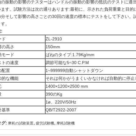
物の振動の影響のテスターはハンドルの振動の影響の抵抗のテストに適当
います。試験方法は次の通りあります:最初に、示された負荷重量と目的に
の分そして影響の高さごとの30回の速度の標本にテストをして下さい。
ます。
:
ード
ZL-2910
響の高さ
150mm
動モード
ばねのタイプ:1.79Kg/mm
ストの速度
調節可能な5~30 C.P.M
の配置
1~999999自動シャットダウン
加的な機能
それは何かがうまくいかなければ自動的に停止
元
1400×1200×2500 mm
量
390のKg
1ø、220V/50Hz
計基準
QB/T2922-2007
,
,
タグ:
摩耗の試験装置
疲労試験機
摩耗試験機