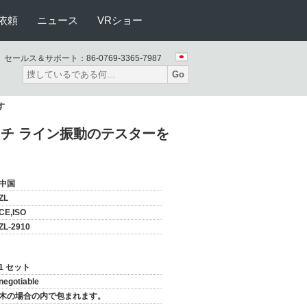
依頼
ニュース
VRショー
セールス＆サポート：
86-0769-3365-7987
Go
す
ッチ ライン振動のテスターを
中国
ZL
CE,ISO
ZL-2910
1 セット
negotiable
木の場合の内で包まれます。