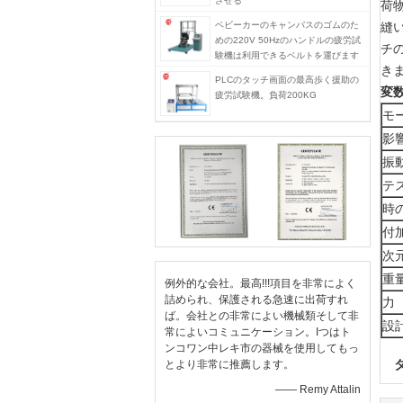
させる
荷
ベビーカーのキャンバスのゴムのた
縫
めの220V 50Hzのハンドルの疲労試
チ
験機は利用できるベルトを運びます
き
PLCのタッチ画面の最高歩く援助の
変数
疲労試験機。負荷200KG
モ
影
振
テ
時
付
次
重
例外的な会社。最高!!!項目を非常によく
詰められ、保護される急速に出荷すれ
力
ば。会社との非常によい機械類そして非
設
常によいコミュニケーション。Iつはト
ンコワン中レキ市の器械を使用してもっ
とより非常に推薦します。
—— Remy Attalin