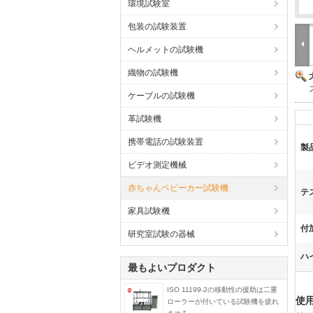
環境試験室
包装の試験装置
ヘルメットの試験機
織物の試験機
ケーブルの試験機
革試験機
携帯電話の試験装置
製
ビデオ測定機械
赤ちゃんベビーカー試験機
テ
家具試験機
付
研究室試験の器械
ハ
最もよいプロダクト
ISO 11199-2の移動性の援助は二重
使用
ローラーが付いている試験機を疲れ