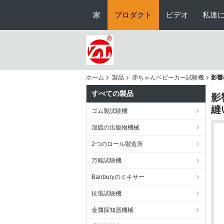
家
プロダクト
ビデオ
私達
ホーム
製品
赤ちゃんベビーカー試験機
影響
すべての製品
影
縫
ゴム製試験機
加硫の出版物機械
2つのロール製造所
万能試験機
Banburyのミキサー
抗張試験機
金属探知器機械