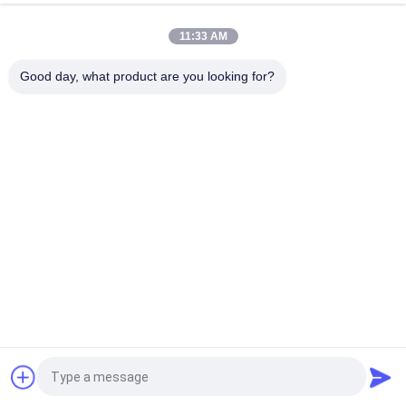
50HZベビーカーの試験機/ハンドバッグの振動テスト機械
11:33 AM
高さ300のMmは上昇の袋AC 220Vのための上昇の荷物の試験機
を模倣します
Good day, what product are you looking for?
人気カテゴリ
すべて
ゴム製試験機
加硫の出版物機械
2つのロール製造所
万能試験機
Banburyのミキサー
抗張試験機
金属探知器機械
環境試験室
見積依頼