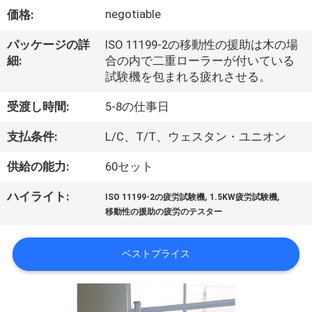
デ
negotiable
価格:
オ
パッケージの詳
ISO 11199-2の移動性の援助は木の場
細:
合の内で二重ローラーが付いている
私
試験機を包まれる疲れさせる。
達
受渡し時間:
5-8の仕事日
に
支払条件:
L/C、T/T、ウェスタン・ユニオン
つ
供給の能力:
60セット
い
,
,
ハイライト:
ISO 11199-2の疲労試験機
1.5KW疲労試験機
て
移動性の援助の疲労のテスター
ベストプライス
工
場