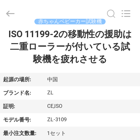
2018
-
2026
Dongguan
Zhongli
赤ちゃんベビーカー試験機
Instrument
Technology
Co.,
ISO 11199-2の移動性の援助は
家
Ltd..
All
Rights
二重ローラーが付いている試
Reserved.
プ
験機を疲れさせる
ロ
ダ
起源の場所:
中国
ク
ZL
ブランド名:
ト
CE,ISO
証明:
ZL-3109
モデル番号:
ビ
最小注文数量:
1セット