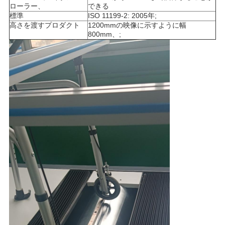
ローラー、
できる
用
標準
ISO 11199-2: 2005年;
高さを渡すプロダクト
1200mmの映像に示すように幅
を
800mm、;
要
求
し
な
さ
い
VR
SHOW