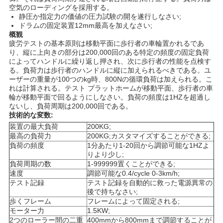
絡
空気のローディングを採用する。
静圧か指定力の価値の圧力試験の開を遂行しなさい;
ドラムの固定装置12mm最高を加えなさい;
し
概観
疲労テストの基本原則は移動平面に歩行者の車輪置かれるであ
な
り、縦に上向きの部分は200,000回のある特定の頻度の固定負荷
によってハンドルに繰り返し押され、次に歩行者の性能を点検す
さ
る。負荷力は歩行者のハンドルに縦に加えられるべきである。ユ
ーザーの重量が100つのkg時、800Nの循環負荷は加えられる。こ
い
れは計算される。テスト プラットホームが移動平面、歩行者の車
輪が移動平面で回るようにしなさい。負荷の頻度は1HZを超過し
ないし、負荷周期は200,000回である。
技術的な変数:
ニ
装置の最大負荷
200KG;
最高の負荷力
200KG;カスタマイズすることができる;
ュ
負荷の頻度
1分あたり1-20回から調節可能な1HZよ
りより少し;
ー
負荷周期の数
1-999999置くことができる;
速度
調節可能な0.4/cycle 0-3km/h;
ス
テスト記録
テスト記録を自動的に救った電源異常の
後で持ちなさい;
歩くフレーム
フレームによって固定される;
モーター力
1.5KW;
引
2つのローラー間の二重
400mmから800mmまで調節することが