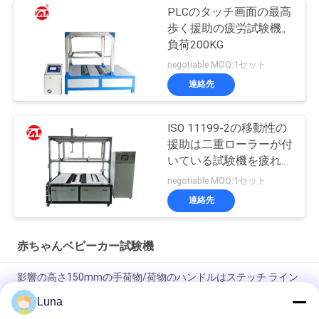
PLCのタッチ画面の最高
歩く援助の疲労試験機。
負荷200KG
negotiable MOQ:1セット
連絡先
ISO 11199-2の移動性の
援助は二重ローラーが付
いている試験機を疲れさ
せる
negotiable MOQ:1セット
連絡先
赤ちゃんベビーカー試験機
影響の高さ150mmの手荷物/荷物のハンドルはステッチ ライン
振動のテスターを縫います
Luna