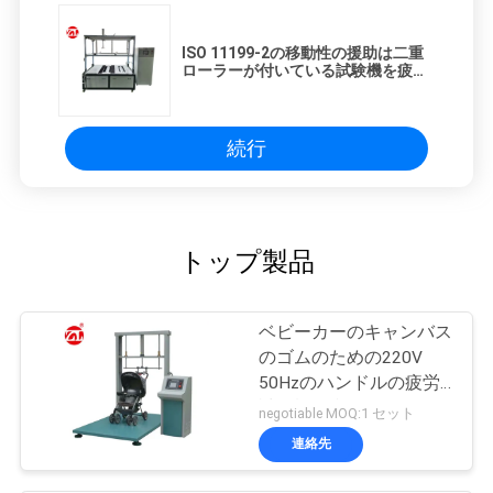
ISO 11199-2の移動性の援助は二重
ローラーが付いている試験機を疲れ
させる
続行
トップ製品
ベビーカーのキャンバス
のゴムのための220V
50Hzのハンドルの疲労
試験機は利用できるベル
negotiable MOQ:1 セット
トを運びます
連絡先