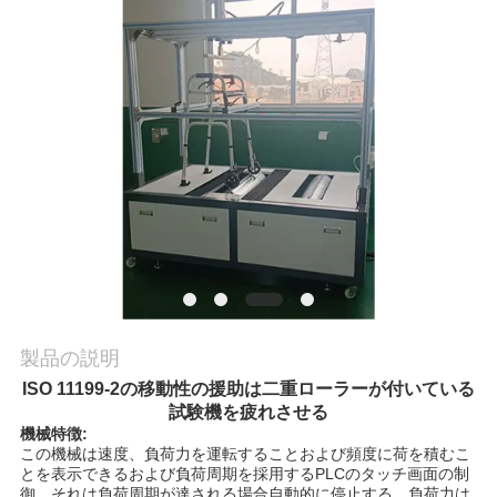
旅
行
品
質
管
理
私
製品の説明
達
ISO 11199-2の移動性の援助は二重ローラーが付いている
試験機を疲れさせる
に
機械特徴:
この機械は速度、負荷力を運転することおよび頻度に荷を積むこ
連
とを表示できるおよび負荷周期を採用するPLCのタッチ画面の制
御。それは負荷周期が達される場合自動的に停止する。負荷力は