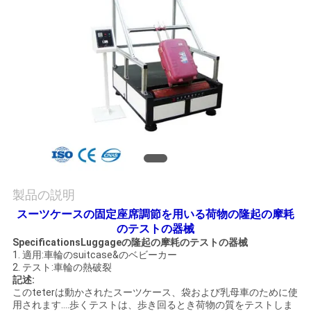
旅
行
品
質
管
理
製品の説明
私
スーツケースの固定座席調節を用いる荷物の隆起の摩耗
のテストの器械
達
SpecificationsLuggageの隆起の摩耗のテストの器械
1. 適用:車輪のsuitcase&のベビーカー
に
2. テスト:車輪の熱破裂
記述:
このteterは動かされたスーツケース、袋および乳母車のために使
連
用されます….歩くテストは、歩き回るとき荷物の質をテストしま