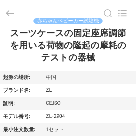
2018
-
2026
Dongguan
Zhongli
赤ちゃんベビーカー試験機
Instrument
Technology
Co.,
スーツケースの固定座席調節
家
Ltd..
All
Rights
を用いる荷物の隆起の摩耗の
Reserved.
プ
テストの器械
ロ
ダ
起源の場所:
中国
ク
ZL
ブランド名:
ト
CE,ISO
証明:
ZL-2904
モデル番号:
ビ
最小注文数量:
1セット