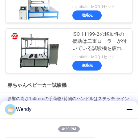
negotiable MOQ:1セット
地
連絡先
図
ISO 11199-2の移動性の
援助は二重ローラーが付
PRIVACY
いている試験機を疲れさ
POLICY
せる
negotiable MOQ:1セット
連絡先
赤ちゃんベビーカー試験機
影響の高さ150mmの手荷物/荷物のハンドルはステッチ ライン
振動のテスターを縫います
Wendy
50HZベビーカーの試験機/ハンドバッグの振動テスト機械
4:29 PM
高さ300のMmは上昇の袋AC 220Vのための上昇の荷物の試験機
を模倣します