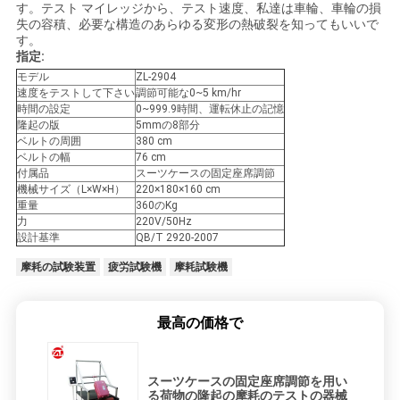
す。テスト マイレッジから、テスト速度、私達は車輪、車輪の損
絡
失の容積、必要な構造のあらゆる変形の熱破裂を知ってもいいで
す。
し
指定:
モデル
ZL-2904
な
速度をテストして下さい
調節可能な0~5 km/hr
時間の設定
0~999.9時間、運転休止の記憶
さ
隆起の版
5mmの8部分
ベルトの周囲
380 cm
い
ベルトの幅
76 cm
付属品
スーツケースの固定座席調節
機械サイズ（L×W×H）
220×180×160 cm
重量
360のKg
ニ
力
220V/50Hz
設計基準
QB/T 2920-2007
ュ
摩耗の試験装置
疲労試験機
摩耗試験機
ー
最高の価格で
ス
スーツケースの固定座席調節を用い
引
る荷物の隆起の摩耗のテストの器械