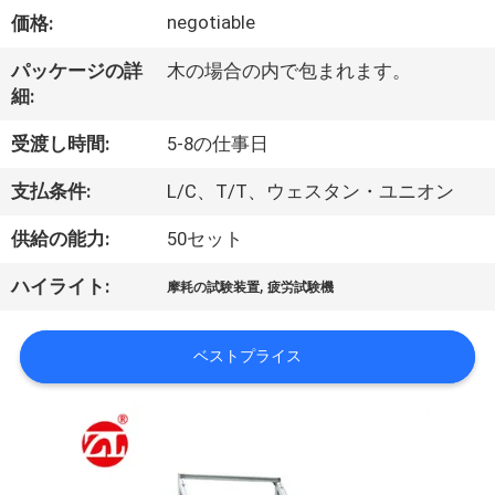
デ
negotiable
価格:
オ
パッケージの詳
木の場合の内で包まれます。
細:
私
受渡し時間:
5-8の仕事日
達
支払条件:
L/C、T/T、ウェスタン・ユニオン
に
供給の能力:
50セット
つ
,
ハイライト:
い
摩耗の試験装置
疲労試験機
て
ベストプライス
工
場