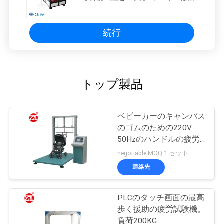
用
続行
を
要
求
トップ製品
し
な
ベビーカーのキャンバス
のゴムのための220V
さ
50Hzのハンドルの疲労
試験機は利用できるベル
い
negotiable MOQ:1 セット
トを運びます
連絡先
VR
PLCのタッチ画面の最高
SHOW
歩く援助の疲労試験機。
負荷200KG