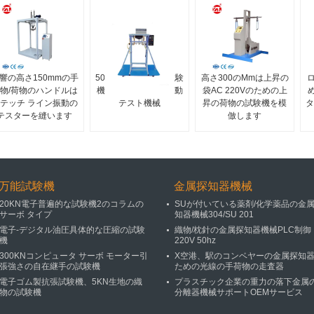
響の高さ150mmの手
50HZベビーカーの試験
高さ300のMmは上昇の
物/荷物のハンドルは
機/ハンドバッグの振動
袋AC 220Vのための上
テッチ ライン振動の
テスト機械
昇の荷物の試験機を模
タ
テスターを縫います
倣します
万能試験機
金属探知器機械
20KN電子普遍的な試験機2のコラムの
SUが付いている薬剤/化学薬品の金
サーボ タイプ
知器機械304/SU 201
電子-デジタル油圧具体的な圧縮の試験
織物/枕針の金属探知器機械PLC制御
機
220V 50hz
300KNコンピュータ サーボ モーター引
X空港、駅のコンベヤーの金属探知
張強さの自在継手の試験機
ための光線の手荷物の走査器
電子ゴム製抗張試験機、5KN生地の織
プラスチック企業の重力の落下金属
物の試験機
分離器機械サポートOEMサービス