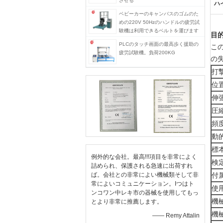
させる
ハ
ベビーカーのキャンバスのゴムのた
めの220V 50Hzのハンドルの疲労試
験機は利用できるベルトを運びます
目的
PLCのタッチ画面の最高歩く援助の
こ
疲労試験機。負荷200KG
の
打
位
伸
圧
頻
動
標
例外的な会社。最高!!!項目を非常によく
検
詰められ、保護される急速に出荷すれ
ば。会社との非常によい機械類そして非
付
常によいコミュニケーション。Iつはト
使
ンコワン中レキ市の器械を使用してもっ
機
とより非常に推薦します。
機
—— Remy Attalin