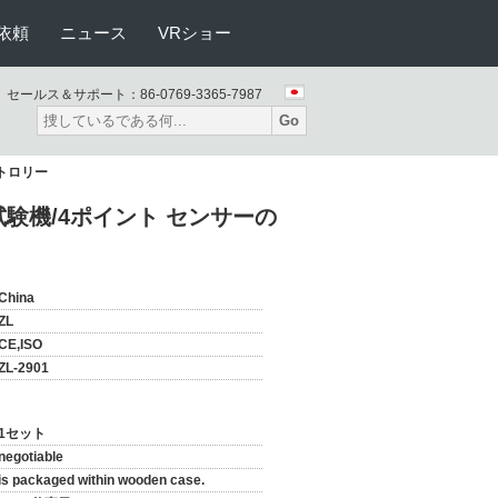
依頼
ニュース
VRショー
セールス＆サポート：
86-0769-3365-7987
Go
トロリー
験機/4ポイント センサーの
China
ZL
CE,ISO
ZL-2901
1セット
negotiable
is packaged within wooden case.