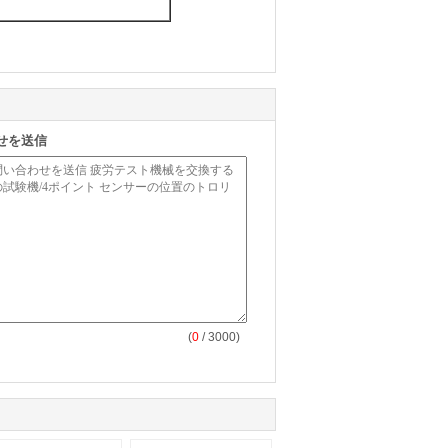
せを送信
(
0
/ 3000)