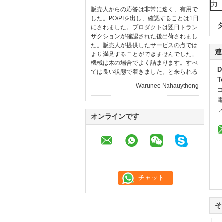
力
販売人からの応答は非常に速く、有用で
した。PO/PIを出し、確認することは1日
にされました。プロダクトは翌日トラン
ザクションが確認された後出荷されまし
た。販売人が提供したサービスの点では
連
より満足することができませんでした。
機械は木の場合でよく詰まります。すべ
D
ては良い状態で着きました。と来られる
T
—— Warunee Nahauythong
オンラインです
そ