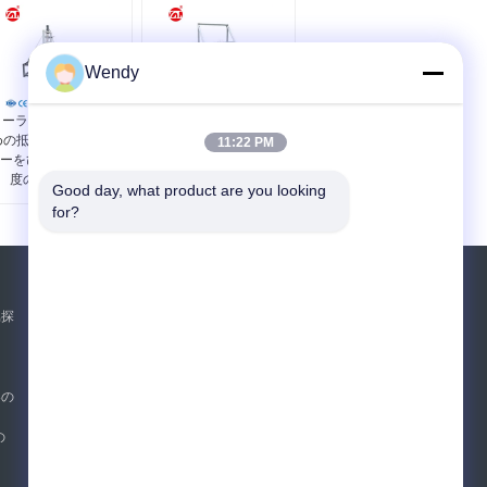
Wendy
ローラー スケートのた
スーツケースの固定座
めの抵抗力があるテス
席調節を用いる荷物の
11:22 PM
ーをひく45°テスト角
隆起の摩耗のテストの
度の荷物の車輪
器械
Good day, what product are you looking 
for?
見積依頼
属探
送って下さい
器の
E-Mail
サイトマップ
|
の
携帯サイト