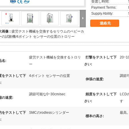
受渡し時間:
Payment Terms:
Supply Ability:
連絡先
大画像 :
疲労テスト機械を交換するセリウムのベビーカ
ーの試験機/4ポイント センサーの位置のトロリー
疲労テスト機械を交換するトロリ
打撃をテストして下
20~
品名:
ー
さい:
置をテストして下
4ポイント センサーの位置
調節可
伸張の速度:
:
調節可能な0~30cm/sec
頻度をテストして下
LCD
縮の速度:
さい:
す
的をテストして下
SMCのrodlessシリンダー
最高。
標本の高さ:
: