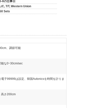
5-8の仕事日
L/C, T/T, Western Union
50 Sets
100cm、調節可能
能な0~30cm/sec
の電子99999は設定、韓国Autonicsを時間を計りま
高さ200cm