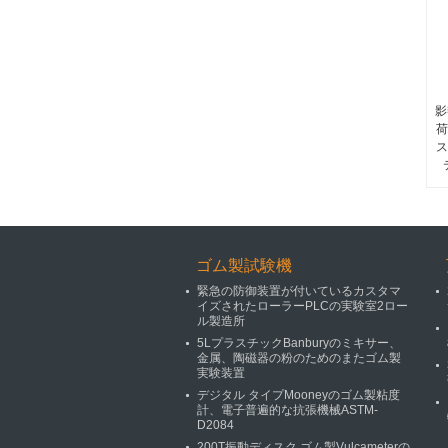
影
荷
ス
ゴム製試験機
緊急の防御装置が付いているカスタマ
イズされたローラーPLCの実験室2ロー
ル製造所
5LプラスチックBanburyのミキサー、
金属、陶磁器の粉のためのまたゴム製
実験装置
デジタル タイプMooneyのゴム製粘度
計、電子普遍的な抗張機械ASTM-
D2084
200T振動ディスク ゴム製Vulcameterの