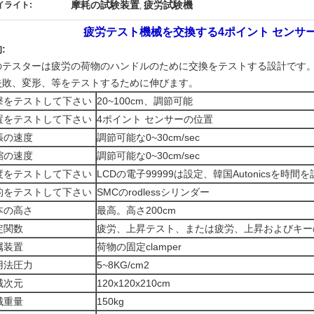
摩耗の試験装置
疲労試験機
イライト:
,
疲労テスト機械を交換する4ポイント センサ
:
のテスターは疲労の荷物のハンドルのために交換をテストする設計です
失敗、変形、等をテストするために伸びます。
撃をテストして下さい
20~100cm、調節可能
置をテストして下さい
4ポイント センサーの位置
張の速度
調節可能な0~30cm/sec
縮の速度
調節可能な0~30cm/sec
度をテストして下さい
LCDの電子99999は設定、韓国Autonicsを時間
的をテストして下さい
SMCのrodlessシリンダー
本の高さ
最高。高さ200cm
定関数
疲労、上昇テスト、または疲労、上昇およびキー
属装置
荷物の固定clamper
用法圧力
5~8KG/cm2
械次元
120x120x210cm
械重量
150kg