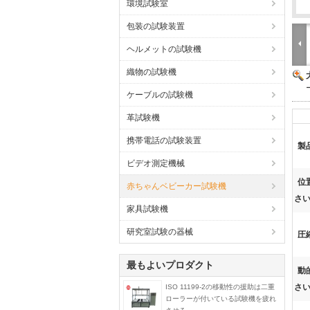
環境試験室
包装の試験装置
ヘルメットの試験機
織物の試験機
ケーブルの試験機
革試験機
携帯電話の試験装置
製
ビデオ測定機械
位
赤ちゃんベビーカー試験機
さい
家具試験機
研究室試験の器械
圧
最もよいプロダクト
動
さい
ISO 11199-2の移動性の援助は二重
ローラーが付いている試験機を疲れ