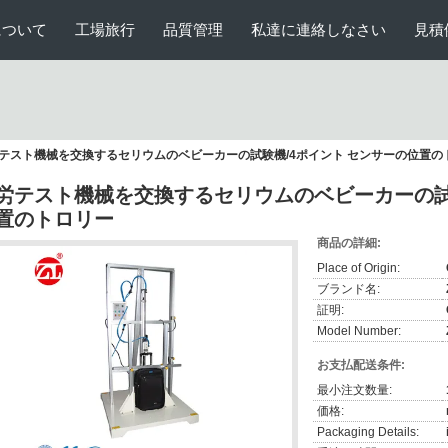
について
工場旅行
品質管理
私達に連絡しなさい
見積
テスト機械を交換するセリウムのベビーカーの試験機/4ポイント センサーの位置の
労テスト機械を交換するセリウムのベビーカーの試
置のトロリー
商品の詳細:
Place of Origin:
ブランド名:
証明:
Model Number:
お支払配送条件:
最小注文数量:
価格:
Packaging Details: