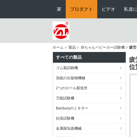
家
プロダクト
ビデオ
私達
ホーム
製品
赤ちゃんベビーカー試験機
疲労
すべての製品
疲
位
ゴム製試験機
加硫の出版物機械
2つのロール製造所
万能試験機
Banburyのミキサー
抗張試験機
金属探知器機械