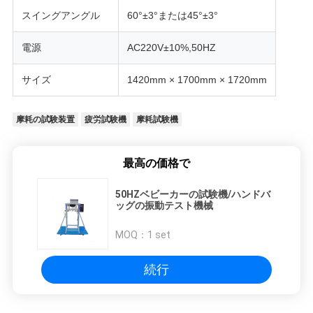
スイングアングル
60°±3°または45°±3°
用
を
電源
AC220V±10%,50HZ
要
サイズ
1420mm × 1700mm × 1720mm
求
摩耗の試験装置
疲労試験機
摩耗試験機
し
な
最高の価格で
さ
50HZベビーカーの試験機/ハンドバ
ッグの振動テスト機械
い
MOQ：
1 set
VR
続行
SHOW