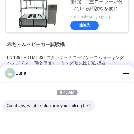
援助は二重ローラーが付
いている試験機を疲れさ
せる
negotiable MOQ:1セット
連絡先
赤ちゃんベビーカー試験機
EN 1888 ASTM F833 スタンダード スーツケース ウォーキング
バンプ テスト 荷物 車輪 ローリング 耐久性 試験 機器
Luna
点検企業およびセクターで使用される赤ん坊のカートの車輪の
摩耗の試験機
8:45 AM
手押車の歩行のマイレッジのベビーカーの試験機の摩損性試験
装置
Good day, what product are you looking for?
人気カテゴリ
すべて