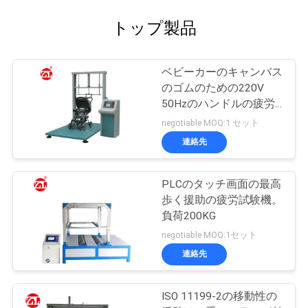
SITEMAP
トップ製品
PRIVACY
ベビーカーのキャンバス
POLICY
のゴムのための220V
50Hzのハンドルの疲労
試験機は利用できるベル
negotiable MOQ:1 セット
トを運びます
連絡先
PLCのタッチ画面の最高
歩く援助の疲労試験機。
負荷200KG
negotiable MOQ:1セット
連絡先
ISO 11199-2の移動性の