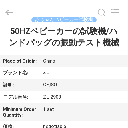
2018
-
2026
Dongguan
Zhongli
赤ちゃんベビーカー試験機
Instrument
Technology
Co.,
50HZベビーカーの試験機/ハ
家
Ltd..
All
Rights
ンドバッグの振動テスト機械
Reserved.
プ
ロ
Place of Origin:
China
ダ
ZL
ブランド名:
ク
CE,ISO
証明:
ト
ZL-2908
モデル番号:
Minimum Order
1 set
ビ
Quantity:
negotiable
価格: