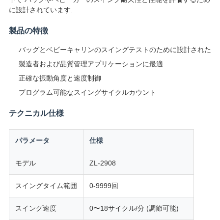
絡
に設計されています.
し
製品の特徴
な
バッグとベビーキャリンのスイングテストのために設計された
製造者および品質管理アプリケーションに最適
さ
正確な振動角度と速度制御
い
プログラム可能なスイングサイクルカウント
テクニカル仕様
ニ
ュ
パラメータ
仕様
ー
モデル
ZL-2908
ス
スイングタイム範囲
0-9999回
スイング速度
0〜18サイクル/分 (調節可能)
引