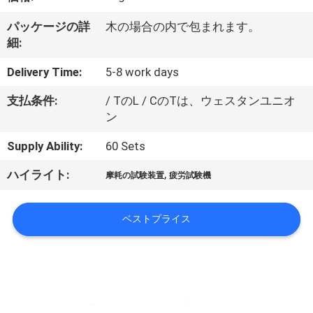
デ
オ
パッケージの詳
木の場合の内で包まれます。
細:
私
Delivery Time:
5-8 work days
達
支払条件:
/ TのL / CのTは、ウェスタンユニオ
ン
に
Supply Ability:
60 Sets
つ
,
ハイライト:
摩耗の試験装置
疲労試験機
い
て
ベストプライス
工
場