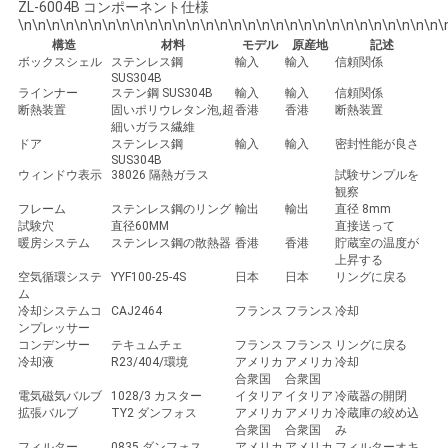
ZL-6004B コンポーネント仕様
\n\n\n\n\n\n\n\n\n\n\n\n\n\n\n\n\n\n\n\n\n\n\n\n\n\n\n\n\n\n\
構造
材料
モデル
原産地
記述
ボックスシェル
ステンレス鋼
輸入
輸入
信頼関係
SUS304B
ラインナー
ステン鋼 SUS304B
輸入
輸入
信頼関係
断熱装置
固いポリウレタン泡,超
香港
香港
断熱装置
細いガラス繊維
ドア
ステンレス鋼
輸入
輸入
密封性能が良さ
SUS304B
ウィンドウ表示
38026 隔熱ガラス
試験サンプルを
観察
フレーム
ステンレス鋼のリング
輸出
輸出
直径 8mm
試験穴
直径60MM
直接送って
暖房システム
ステンレス鋼の散熱器
香港
香港
貯蔵室の温度が
上昇する
空気循環システ
YYF100-25-4S
日本
日本
リングに戻る
ム
冷却システムコ
CAJ2464
フランス
フランス
冷却
ンプレッサー
コンデンサー
テキュムチェ
フランス
フランス
リングに戻る
冷却液
R23/404/環境
アメリカ
アメリカ
冷却
合衆国
合衆国
電気磁気バルブ
1028/3 カスター
イタリア
イタリア
冷蔵器の開閉
拡張バルブ
TY2 ダンフォス
アメリカ
アメリカ
冷蔵庫の絞め込
合衆国
合衆国
み
フィルター
0835 ダンフォス
アメリカ
アメリカ
フィルターオキ