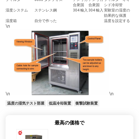
合衆国
合衆国
シド冷却管
湿度システム
ステンレス鋼
304 輸入
304 輸入
実験室の湿度の
効果的な保護
湿度箱
自分で作った
温度を設定する
\n
\n
\n
温度の湿気テスト部屋
低温冷却装置
衝撃試験装置
最高の価格で