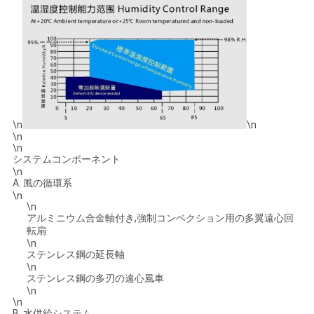
\n
\n
\n
\n
システムコンポーネント
\n
A. 風の循環系
\n
\n
アルミニウム合金軸付き,強制コンベクション用の多翼遠心回
転扇
\n
ステンレス鋼の延長軸
\n
ステンレス鋼の多刃の遠心風車
\n
\n
B. 水供給システム