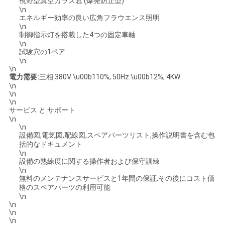
視野型真空ガラス窓 (爆発防止型)
\n
エネルギー効率の良い広角フラウエンス照明
\n
制御指示灯を搭載した4つの固定車軸
\n
試験穴の1ペア
\n
\n
電力需要:
三相 380V \u00b110%, 50Hz \u00b12%, 4KW
\n
\n
\n
サービス と サポート
\n
\n
設備図,電気図,配線図,スペアパーツリスト,操作説明書を含む包
括的なドキュメント
\n
設備の熟練度に関する操作者および保守訓練
\n
無料のメンテナンスサービスと1年間の保証,その後にコスト価
格のスペアパーツの利用可能
\n
\n
\n
\n