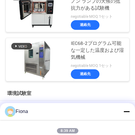
ノン ランプの天候の抵
抗力がある試験機
negotiable MOQ:1セット
連絡先
IEC68-2プログラム可能
な一定した温度および湿
気機械
negotiable MOQ:1セット
連絡先
環境試験室
ISO 1431-1 ASTM D1149 ケーブル耐オゾン性試験槽 非金属材
Fiona
料老化試験機
ISO 187 TAPPI T 402 紙調整用恒温恒湿室環境試験室
8:39 AM