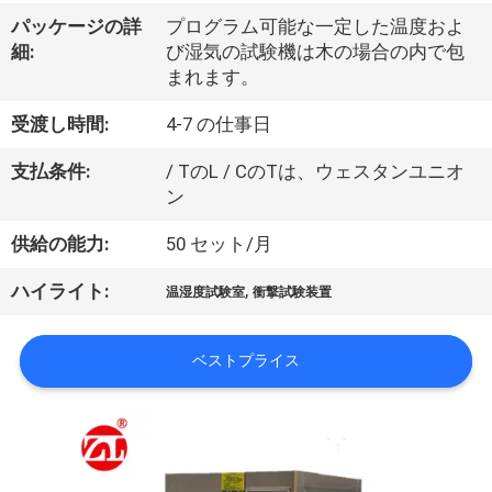
デ
パッケージの詳
プログラム可能な一定した温度およ
オ
細:
び湿気の試験機は木の場合の内で包
まれます。
私
受渡し時間:
4-7 の仕事日
達
支払条件:
/ TのL / CのTは、ウェスタンユニオ
ン
に
供給の能力:
50 セット/月
つ
い
,
ハイライト:
温湿度試験室
衝撃試験装置
て
ベストプライス
工
場