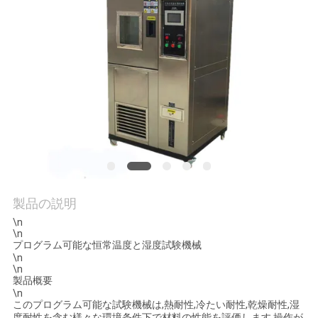
旅
行
品
質
管
理
製品の説明
私
\n
\n
達
プログラム可能な恒常温度と湿度試験機械
\n
\n
に
製品概要
\n
連
このプログラム可能な試験機械は,熱耐性,冷たい耐性,乾燥耐性,湿
度耐性を含む様々な環境条件下で材料の性能を評価します.操作が