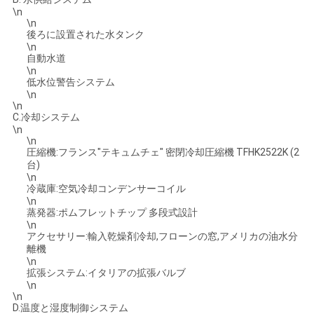
\n
\n
後ろに設置された水タンク
\n
自動水道
\n
低水位警告システム
\n
\n
C.冷却システム
\n
\n
圧縮機:フランス"テキュムチェ" 密閉冷却圧縮機 TFHK2522K (2
台)
\n
冷蔵庫:空気冷却コンデンサーコイル
\n
蒸発器:ポムフレットチップ 多段式設計
\n
アクセサリー:輸入乾燥剤冷却,フローンの窓,アメリカの油水分
離機
\n
拡張システム:イタリアの拡張バルブ
\n
\n
D.温度と湿度制御システム