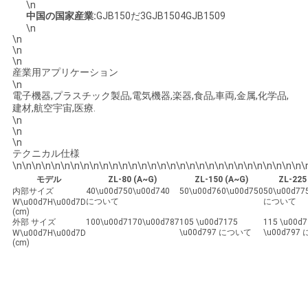
\n
中国の国家産業:
GJB150だ3GJB1504GJB1509
SITEMAP
\n
\n
\n
PRIVACY
\n
産業用アプリケーション
POLICY
\n
電子機器,プラスチック製品,電気機器,楽器,食品,車両,金属,化学品,
建材,航空宇宙,医療.
\n
\n
\n
テクニカル仕様
\n\n\n\n\n\n\n\n\n\n\n\n\n\n\n\n\n\n\n\n\n\n\n\n\n\n\n\n\n\n\
モデル
ZL-80 (A~G)
ZL-150 (A~G)
ZL-225
内部サイズ
40\u00d750\u00d740
50\u00d760\u00d750
50\u00d77
について
について
W\u00d7H\u00d7D
(cm)
外部 サイズ
100\u00d7170\u00d787
105 \u00d7175
115 \u00d
\u00d797 について
\u00d797
W\u00d7H\u00d7D
(cm)