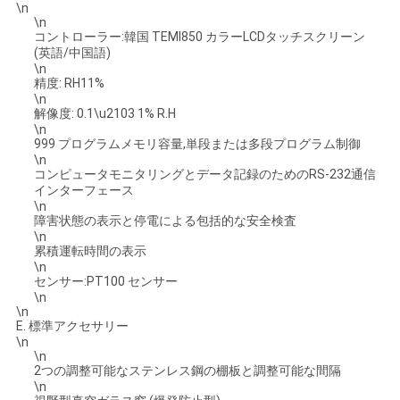
\n
\n
コントローラー:韓国 TEMI850 カラーLCDタッチスクリーン
(英語/中国語)
\n
精度: RH11%
\n
解像度: 0.1\u2103 1% R.H
\n
999 プログラムメモリ容量,単段または多段プログラム制御
\n
コンピュータモニタリングとデータ記録のためのRS-232通信
インターフェース
\n
障害状態の表示と停電による包括的な安全検査
\n
累積運転時間の表示
\n
センサー:PT100 センサー
\n
\n
E. 標準アクセサリー
\n
\n
2つの調整可能なステンレス鋼の棚板と調整可能な間隔
\n