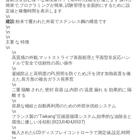
絡
簡単で,プログラミングが簡単, 試験管理を全面的にするために設
定値と稼働時間を表示します.
\n
し
建設:
粉末で覆われた外装でステンレス鋼の構造です
\n
な
\n
\n
さ
主要 な 特徴
\n
\n
い
高質感の外観,マットストライプ表面処理と平面型非反応ハン
ドルで安全で信頼性の高い操作
\n
凝縮防止と高明度のPL照明を防ぐため,汗を消す加熱装置を備
ニ
えた,長方形の複合ガラス視界窓
\n
ュ
二重 隔離 された 密封 容器 は,内部 の 温度 漏れ を 効果的に 隔
離 する
ー
\n
容易な補給と自動再利用のための外部水供給システム
\n
ス
フランス製の"Taikang"圧縮器循環システム,効率的な油除去と
環境に優しい冷却剤 (R23,R404,R507)
\n
輸入されたLCDディスプレイコントローラで測定値,設定,時間
引
\n