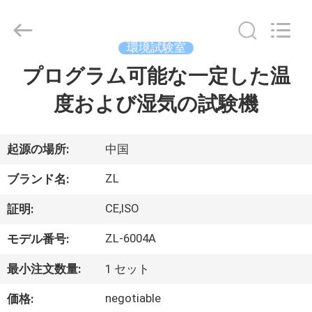
2018
-
2026
Dongguan
Zhongli
環境試験室
Instrument
Technology
Co.,
プログラム可能な一定した温
家
Ltd..
All
Rights
度および湿気の試験機
Reserved.
プ
ロ
起源の場所:
中国
ダ
ZL
ブランド名:
ク
CE,ISO
証明:
ト
ZL-6004A
モデル番号:
最小注文数量:
1 セット
ビ
negotiable
価格: