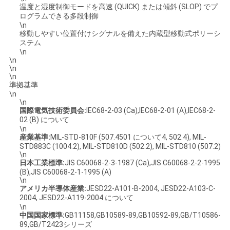
温度と湿度制御モードを高速 (QUICK) または傾斜 (SLOP) でプ
用
ログラムできる多段制御
\n
移動しやすい位置付けシグナルを備えた内蔵型移動式ポリーシ
を
ステム
\n
要
\n
\n
求
\n
準拠基準
\n
し
\n
国際電気技術委員会:
IEC68-2-03 (Ca),IEC68-2-01 (A),IEC68-2-
な
02 (B) について
\n
さ
産業基準:
MIL-STD-810F (507.4501 について4, 502.4), MIL-
STD883C (1004.2), MIL-STD810D (502.2), MIL-STD810 (507.2)
\n
い
日本工業標準:
JIS C60068-2-3-1987 (Ca),JIS C60068-2-2-1995
(B),JIS C60068-2-1-1995 (A)
\n
アメリカ半導体産業:
JESD22-A101-B-2004, JESD22-A103-C-
VR
2004, JESD22-A119-2004 について
\n
SHOW
中国国家標準:
GB11158,GB10589-89,GB10592-89,GB/T10586-
89,GB/T2423シリーズ