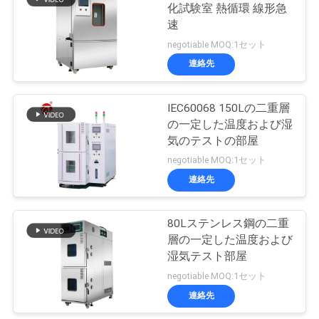
化試験室 熱循環 線形急
絡
速
し
negotiable MOQ:1セット
連絡先
な
さ
IEC60068 150Lの二重層
の一定した温度および湿
い
気のテストの部屋
negotiable MOQ:1セット
ニ
連絡先
ュ
80Lステンレス鋼の二重
ー
層の一定した温度および
湿気テスト部屋
ス
negotiable MOQ:1セット
連絡先
引