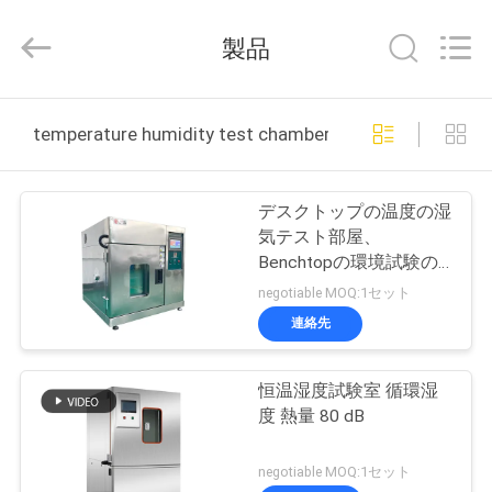
2018
-
2026
製品
Dongguan
Zhongli
Instrument
Technology
Co.,
家
Ltd..
temperature humidity test chamber オンライン製造
All
Rights
Reserved.
プ
デスクトップの温度の湿
ロ
気テスト部屋、
Benchtopの環境試験の
ダ
部屋
negotiable MOQ:1セット
ク
連絡先
ト
恒温湿度試験室 循環湿
度 熱量 80 dB
ビ
negotiable MOQ:1セット