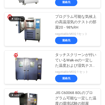
デ
連絡先
オ
プログラム可能な気候上
の高温湿気のテストの部
私
屋20 - 98%RH
達
negotiable MOQ:1セット
連絡先
に
つ
タッチスクリーンが付い
ているWalk-inの一定し
い
た温度および湿気テスト
て
部屋
negotiable MOQ:1 セット
連絡先
工
JIS C60068 80Lのプロ
場
グラム可能な一定した温
度の環境試験の部屋