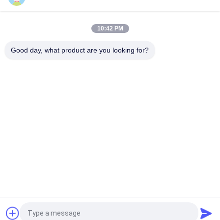
乾燥した、ぬれた合成の塩スプレーの腐食テスト部屋60L 120L
Nss Aass Cass
10:42 PM
デスクトップの温度の湿気テスト部屋、Benchtopの環境試験の
部屋
Good day, what product are you looking for?
人気カテゴリ
すべて
ゴム製試験機
加硫の出版物機械
2つのロール製造所
万能試験機
Banburyのミキサー
抗張試験機
金属探知器機械
環境試験室
見積依頼