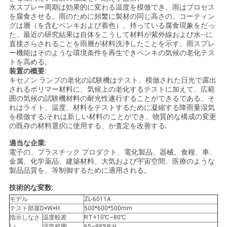
水スプレー周期は効果的に変わる温度を模倣でき、雨はプロセス
用
を腐食させる。雨のために頻繁に製材の同じ高さの、コーティン
グは層（を含むペンキおよび着色）、持っている腐食現象をだっ
を
た。最近の研究結果は自体をこうして材料が紫外線および水--に
直接さらされることを雨層が材料洗浄したことを示す。雨スプレ
ー機能はそのような環境条件を再生できペンキの気候の老化テス
要
トを高める。
装置の概要:
求
キセノン ランプの老化の試験機はテスト、模倣された日光で露出
されるポリマー材料に、気候上の老化するテストに加えて、広範
し
囲の気候の試験機材料の耐光性遂行することができるである。そ
れはライト、温度、材料をテストするために凝縮する降雨量湿気
な
を模倣する;それは新しい材料のことができ、物質的な構成の変更
の既存の材料選択に使用する、か査定を改善する;
さ
適当な企業:
電子の、プラスチック プロダクト、電化製品、器械、食糧、車、
い
金属、化学薬品、建築材料、大気および宇宙空間、医療のような
製品品質を、等制御するために適用される。
技術的な変数:
VR
モデル
ZL-6011A
SHOW
テスト部屋D×W×H
500*600*500mm
指示しなさ
温度較差
RT+10℃~80℃
い
湿気範囲
65~98%R·H