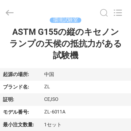
2018
-
2026
Dongguan
Zhongli
環境試験室
Instrument
Technology
Co.,
ASTM G155の縦のキセノン
家
Ltd..
All
Rights
ランプの天候の抵抗力がある
Reserved.
プ
試験機
ロ
ダ
起源の場所:
中国
ク
ZL
ブランド名:
ト
CE,ISO
証明:
ZL-6011A
モデル番号:
ビ
最小注文数量:
1セット