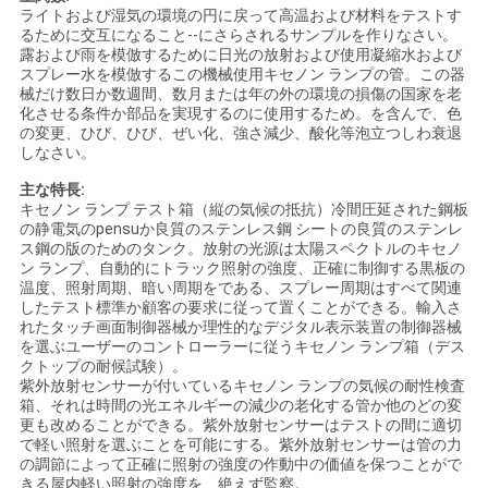
ライトおよび湿気の環境の円に戻って高温および材料をテストす
絡
るために交互になること--にさらされるサンプルを作りなさい。
露および雨を模倣するために日光の放射および使用凝縮水および
し
スプレー水を模倣するこの機械使用キセノン ランプの管。この器
械だけ数日か数週間、数月または年の外の環境の損傷の国家を老
な
化させる条件か部品を実現するのに使用するため。を含んで、色
の変更、ひび、ひび、ぜい化、強さ減少、酸化等泡立つしわ衰退
さ
しなさい。
主な特長:
い
キセノン ランプ テスト箱（縦の気候の抵抗）冷間圧延された鋼板
の静電気のpensuか良質のステンレス鋼 シートの良質のステンレ
ス鋼の版のためのタンク。放射の光源は太陽スペクトルのキセノ
ニ
ン ランプ、自動的にトラック照射の強度、正確に制御する黒板の
温度、照射周期、暗い周期をである、スプレー周期はすべて関連
したテスト標準か顧客の要求に従って置くことができる。輸入さ
ュ
れたタッチ画面制御器械か理性的なデジタル表示装置の制御器械
を選ぶユーザーのコントローラーに従うキセノン ランプ箱（デス
ー
クトップの耐候試験）。
紫外放射センサーが付いているキセノン ランプの気候の耐性検査
ス
箱、それは時間の光エネルギーの減少の老化する管か他のどの変
更も改めることができる。紫外放射センサーはテストの間に適切
で軽い照射を選ぶことを可能にする。紫外放射センサーは管の力
の調節によって正確に照射の強度の作動中の価値を保つことがで
引
きる屋内軽い照射の強度を、絶えず監察。