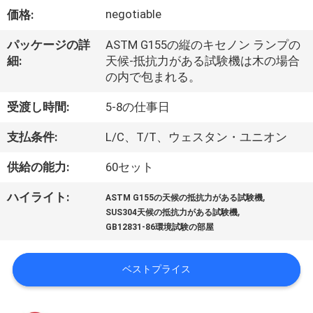
デ
negotiable
価格:
オ
パッケージの詳
ASTM G155の縦のキセノン ランプの
細:
天候-抵抗力がある試験機は木の場合
私
の内で包まれる。
達
受渡し時間:
5-8の仕事日
に
支払条件:
L/C、T/T、ウェスタン・ユニオン
つ
供給の能力:
60セット
い
,
ハイライト:
ASTM G155の天候の抵抗力がある試験機
,
て
SUS304天候の抵抗力がある試験機
GB12831-86環境試験の部屋
工
ベストプライス
場