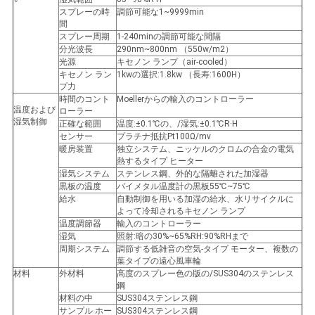
スプレーの時
調節可能な1~9999min
地
間
スプレー周期
1-240minの調節可能な間隔
図
分光波長
290nm~800nm （550w/m2）
光源
キセノン ランプ（air-cooled）
キセノン ラン
1kwの選択:1.8kw （長寿:1600H）
プ力
PRIVACY
時間のコント
Moellerからの輸入のコントローラー
温度および
ローラー
POLICY
湿気制御
正確な範囲
温度:±0.1℃の、/湿気:±0.1℃R·H
センサー
プラチナ抵抗Pt100Ω/mv
暖房装置
独立システム、ニッケルのクロムの合金の電気
熱するタイプ ヒーター
湿気システム
ステンレス鋼、外的な隔離された加湿器
黒板の温度
バイメタル温度計の黒板55℃~75℃
給水
自動制御を用いる加湿の給水、水リサイクルに
よって冷却されるキセノン ランプ
温度調節器
輸入のコントローラー
湿気
照射:暗の30%~65%RH:90%RHまで
周期システム
調節する低雑音の空気-タイプ モーター、複数の
葉タイプの遠心風車輪
材料
外材料
高度のスプレー色の版の/SUS304のステンレス
鋼
材料の中
SUS304ステンレス鋼
サンプル ホー
SUS304ステンレス鋼