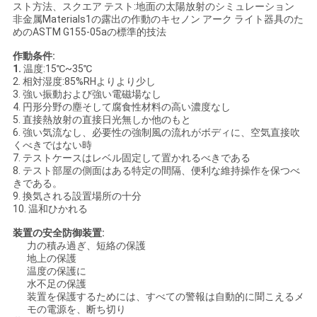
スト方法、スクエア テスト:地面の太陽放射のシミュレーション
非金属Materials1の露出の作動のキセノン アーク ライト器具のた
めのASTM G155-05aの標準的技法
作動条件:
1.
温度:15℃~35℃
2. 相対湿度:85%RHよりより少し
3. 強い振動および強い電磁場なし
4. 円形分野の塵そして腐食性材料の高い濃度なし
5. 直接熱放射の直接日光無しか他のもと
6. 強い気流なし、必要性の強制風の流れがボディに、空気直接吹
くべきではない時
7. テストケースはレベル固定して置かれるべきである
8. テスト部屋の側面はある特定の間隔、便利な維持操作を保つべ
きである。
9. 換気される設置場所の十分
10. 温和ひかれる
装置の安全防御装置:
力の積み過ぎ、短絡の保護
地上の保護
温度の保護に
水不足の保護
装置を保護するためには、すべての警報は自動的に聞こえるメ
モの電源を、断ち切り