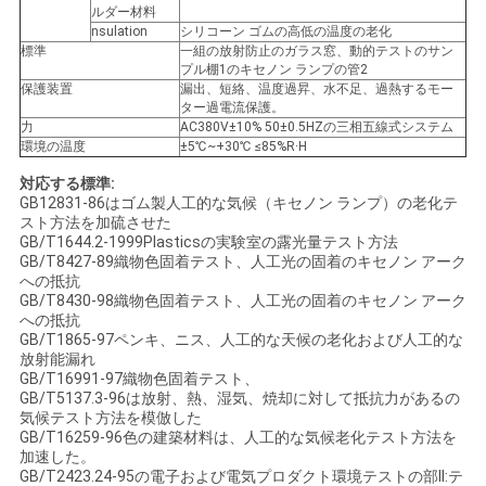
ルダー材料
nsulation
シリコーン ゴムの高低の温度の老化
標準
一組の放射防止のガラス窓、動的テストのサン
プル棚1のキセノン ランプの管2
保護装置
漏出、短絡、温度過昇、水不足、過熱するモー
ター過電流保護。
力
AC380V±10% 50±0.5HZの三相五線式システム
環境の温度
±5℃~+30℃ ≤85%R·H
対応する標準:
GB12831-86はゴム製人工的な気候（キセノン ランプ）の老化テ
スト方法を加硫させた
GB/T1644.2-1999Plasticsの実験室の露光量テスト方法
GB/T8427-89織物色固着テスト、人工光の固着のキセノン アーク
への抵抗
GB/T8430-98織物色固着テスト、人工光の固着のキセノン アーク
への抵抗
GB/T1865-97ペンキ、ニス、人工的な天候の老化および人工的な
放射能漏れ
GB/T16991-97織物色固着テスト、
GB/T5137.3-96は放射、熱、湿気、焼却に対して抵抗力があるの
気候テスト方法を模倣した
GB/T16259-96色の建築材料は、人工的な気候老化テスト方法を
加速した。
GB/T2423.24-95の電子および電気プロダクト環境テストの部II:テ