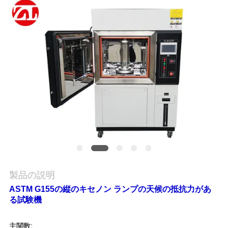
旅
行
品
質
管
理
私
製品の説明
達
ASTM G155の縦のキセノン ランプの天候の抵抗力があ
に
る試験機
連
主関数: