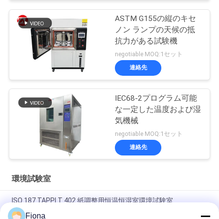
ASTM G155の縦のキセ
ノン ランプの天候の抵
抗力がある試験機
negotiable MOQ:1セット
連絡先
IEC68-2プログラム可能
な一定した温度および湿
気機械
negotiable MOQ:1セット
連絡先
環境試験室
ISO 187 TAPPI T 402 紙調整用恒温恒湿室環境試験室
Fiona