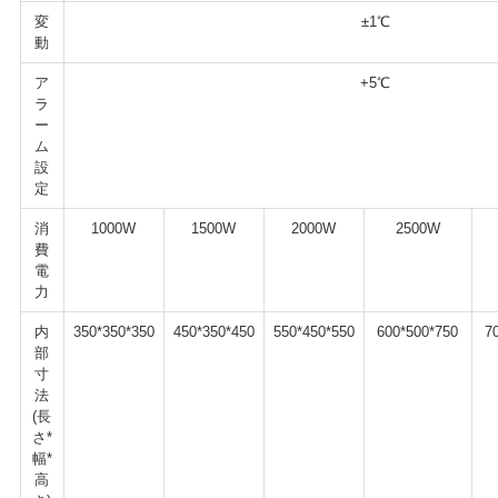
変
±1℃
用
動
を
ア
+5℃
ラ
要
ー
ム
求
設
定
し
消
1000W
1500W
2000W
2500W
費
な
電
力
さ
内
350*350*350
450*350*450
550*450*550
600*500*750
7
い
部
寸
法
VR
(長
さ*
SHOW
幅*
高