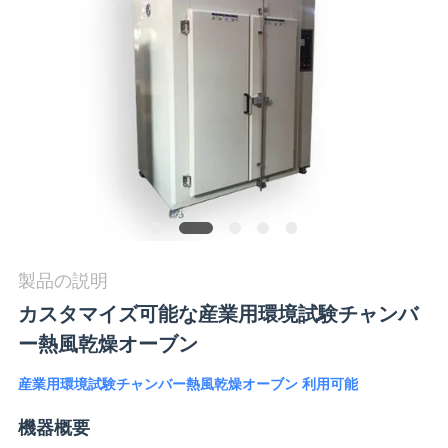
旅
行
品
質
管
理
製品の説明
私
カスタマイズ可能な産業用環境試験チャンバ
ー熱風乾燥オーブン
達
に
産業用環境試験チャンバー熱風乾燥オーブン 利用可能
連
機器概要