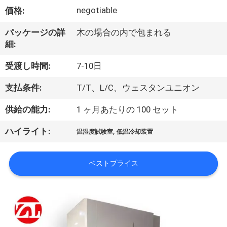
デ
negotiable
価格:
オ
パッケージの詳
木の場合の内で包まれる
細:
私
受渡し時間:
7-10日
達
支払条件:
T/T、L/C、ウェスタンユニオン
に
供給の能力:
1 ヶ月あたりの 100 セット
つ
,
ハイライト:
い
温湿度試験室
低温冷却装置
て
ベストプライス
工
場