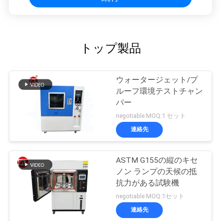
トップ製品
ウォータージェット/プ
ルーフ環境テストチャン
バー
negotiable MOQ:1 セット
連絡先
ASTM G155の縦のキセ
ノン ランプの天候の抵
抗力がある試験機
negotiable MOQ:1セット
連絡先