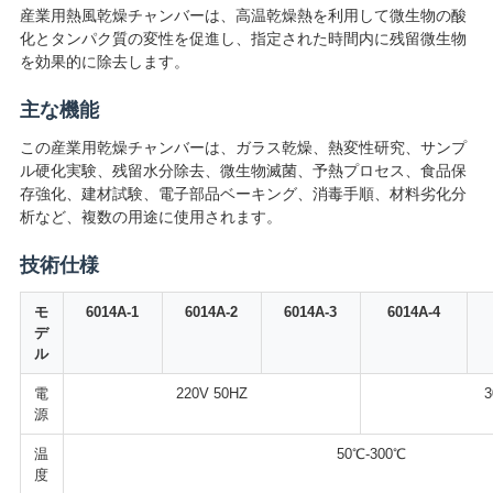
産業用熱風乾燥チャンバーは、高温乾燥熱を利用して微生物の酸
絡
化とタンパク質の変性を促進し、指定された時間内に残留微生物
し
を効果的に除去します。
な
主な機能
この産業用乾燥チャンバーは、ガラス乾燥、熱変性研究、サンプ
さ
ル硬化実験、残留水分除去、微生物滅菌、予熱プロセス、食品保
い
存強化、建材試験、電子部品ベーキング、消毒手順、材料劣化分
析など、複数の用途に使用されます。
技術仕様
ニ
モ
6014A-1
6014A-2
6014A-3
6014A-4
ュ
デ
ル
ー
電
220V 50HZ
3
ス
源
温
50℃-300℃
度
引