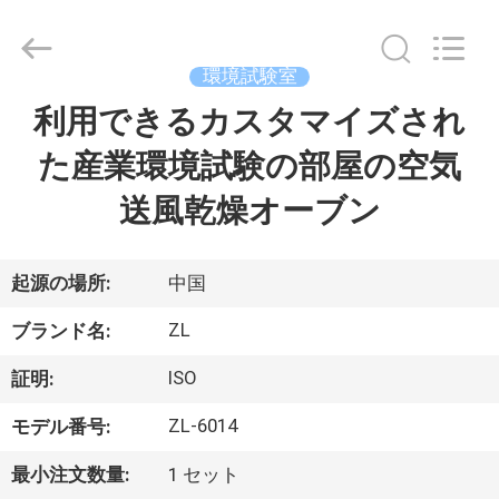
2018
-
2026
Dongguan
Zhongli
環境試験室
Instrument
Technology
Co.,
利用できるカスタマイズされ
家
Ltd..
All
Rights
た産業環境試験の部屋の空気
Reserved.
プ
送風乾燥オーブン
ロ
ダ
起源の場所:
中国
ク
ZL
ブランド名:
ト
ISO
証明:
ZL-6014
モデル番号:
ビ
最小注文数量:
1 セット