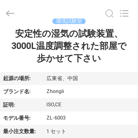
2018
-
2026
Dongguan
Zhongli
環境試験室
Instrument
Technology
Co.,
安定性の湿気の試験装置、
家
Ltd..
All
Rights
3000L温度調整された部屋で
Reserved.
プ
歩かせて下さい
ロ
ダ
起源の場所:
広東省、中国
ク
Zhongli
ブランド名:
ト
ISO,CE
証明:
ZL-6003
モデル番号:
ビ
最小注文数量:
1 セット