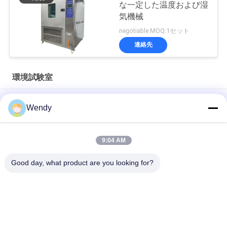
な一定した温度および湿
気機械
negotiable MOQ:1セット
連絡先
環境試験室
ISO 1431-1 ASTM D1149 ケーブル耐オゾン性試験槽 非金属材
Wendy
料老化試験機
ISO 187 TAPPI T 402 紙調整用恒温恒湿室環境試験室
9:04 AM
SUS304内部TEMI880プログラム可能な高温装置
Good day, what product are you looking for?
人気カテゴリ
すべて
ゴム製試験機
加硫の出版物機械