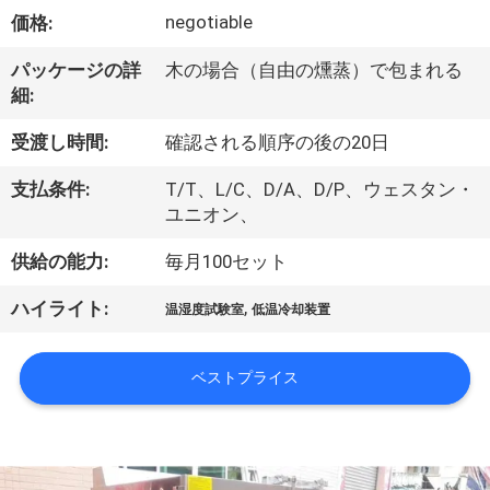
デ
negotiable
価格:
オ
パッケージの詳
木の場合（自由の燻蒸）で包まれる
細:
私
受渡し時間:
確認される順序の後の20日
達
支払条件:
T/T、L/C、D/A、D/P、ウェスタン・
に
ユニオン、
つ
供給の能力:
毎月100セット
い
,
ハイライト:
温湿度試験室
低温冷却装置
て
ベストプライス
工
場