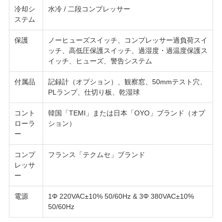
冷却シ
水冷 / 二段コンプレッサー
SITEMAP
ステム
保護
ノーヒューズスイッチ、コンプレッサー過負荷スイ
PRIVACY
ッチ、高低圧保護スイッチ、過湿度・過温度保護ス
POLICY
イッチ、ヒューズ、警告システム
付属品
記録計（オプション）、観察窓、50mmテスト穴、
PLランプ、仕切り板、乾湿球
コント
韓国「TEMI」または日本「OYO」ブランド（オプ
ローラ
ション）
ー
コンプ
フランス「テクムセ」ブランド
レッサ
ー
電源
1Φ 220VAC±10% 50/60Hz & 3Φ 380VAC±10%
50/60Hz