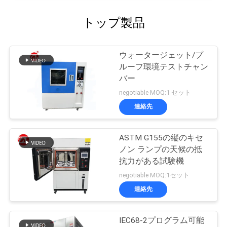
トップ製品
ウォータージェット/プ
ルーフ環境テストチャン
バー
negotiable MOQ:1 セット
連絡先
ASTM G155の縦のキセ
ノン ランプの天候の抵
抗力がある試験機
negotiable MOQ:1セット
連絡先
IEC68-2プログラム可能