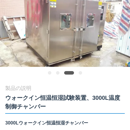
旅
行
品
質
管
理
製品の説明
私
ウォークイン恒温恒湿試験装置、3000L温度
達
制御チャンバー
に
連
3000Lウォークイン恒温恒湿チャンバー