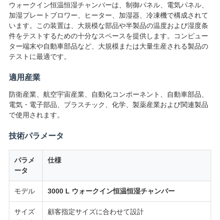
ウォークイン恒温恒湿チャンバーは、制御パネル、電気パネル、
絡
加湿プレートブロワー、ヒーター、加湿器、冷凍機で構成されて
います。この装置は、大規模な部品や半製品の温度および湿度条
し
件をテストするための十分なスペースを提供します。コンピュー
ター端末や自動車部品など、大規模または大量生産される製品の
な
テストに最適です。
さ
適用産業
い
防衛産業、航空宇宙産業、自動化コンポーネント、自動車部品、
電気・電子部品、プラスチック、化学、製薬産業および関連製品
で使用されます。
ニ
技術パラメータ
ュ
ー
パラメ
仕様
ータ
ス
モデル
3000 L ウォークイン恒温恒湿チャンバー
サイズ
顧客指定サイズに合わせて設計
引