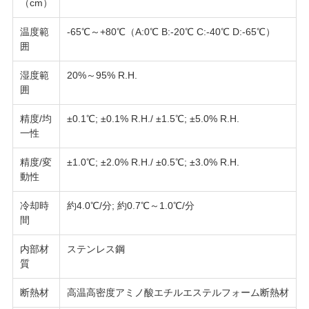
（cm）
用
温度範
-65℃～+80℃（A:0℃ B:-20℃ C:-40℃ D:-65℃）
を
囲
要
湿度範
20%～95% R.H.
囲
求
精度/均
±0.1℃; ±0.1% R.H./ ±1.5℃; ±5.0% R.H.
し
一性
な
精度/変
±1.0℃; ±2.0% R.H./ ±0.5℃; ±3.0% R.H.
動性
さ
冷却時
約4.0℃/分; 約0.7℃～1.0℃/分
い
間
内部材
ステンレス鋼
VR
質
SHOW
断熱材
高温高密度アミノ酸エチルエステルフォーム断熱材