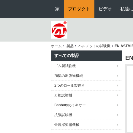
家
プロダクト
ビデオ
私達
ホーム
製品
ヘルメットの試験機
EN AST
すべての製品
E
ゴム製試験機
加硫の出版物機械
2つのロール製造所
万能試験機
Banburyのミキサー
抗張試験機
金属探知器機械