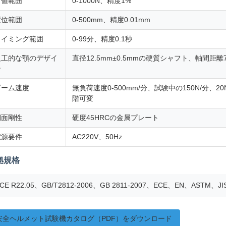
力値範囲
0-1000N、精度1%
変位範囲
0-500mm、精度0.01mm
タイミング範囲
0-99分、精度0.1秒
人工的な顎のデザイ
直径12.5mm±0.5mmの硬質シャフト、軸間距離7
ン
ビーム速度
無負荷速度0-500mm/分、試験中の150N/分、2
階可変
側面剛性
硬度45HRCの金属プレート
電源要件
AC220V、50Hz
拠規格
CE R22.05、GB/T2812-2006、GB 2811-2007、ECE、EN、ASTM、JI
安全ヘルメット試験機カタログ（PDF）をダウンロード