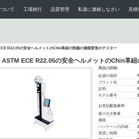
について
工場旅行
品質管理
私達に連絡しなさい
見積
M ECE R22.05の安全ヘルメットのChin革紐の投錨の側面変形のテスター
N ASTM ECE R22.05の安全ヘルメットのCh
商品の詳細:
起源の場所:
ブランド名:
証明:
モデル番号:
お支払配送条件:
最小注文数量:
価格:
n
パッケージの詳細:
受渡し時間: