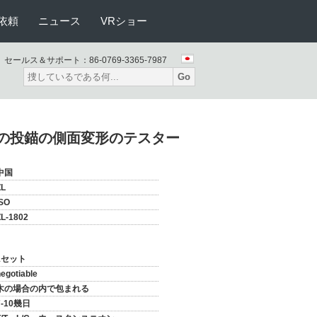
依頼
ニュース
VRショー
セールス＆サポート：
86-0769-3365-7987
Go
in革紐の投錨の側面変形のテスター
中国
ZL
ISO
ZL-1802
1セット
egotiable
木の場合の内で包まれる
7-10幾日