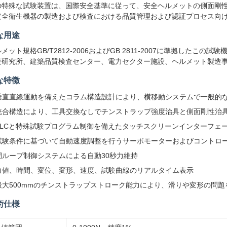
の特殊な試験装置は、国際安全基準に従って、安全ヘルメットの側面剛
安全衛生機器の製造および検査における品質管理および認証プロセス向
な用途
メット規格GB/T2812-2006およびGB 2811-2007に準拠した
設研究所、建築品質検査センター、電力セクター施設、ヘルメット製造
な特徴
垂直直線運動を備えたコラム構造設計により、横移動システムで一般的
統合構造により、工具交換なしでチンストラップ強度治具と側面剛性治
PLCと特殊試験プログラム制御を備えたタッチスクリーンインターフェ
試験条件に基づいて自動速度調整を行うサーボモーターおよびコントロ
閉ループ制御システムによる自動30秒力維持
力値、時間、変位、変形、速度、試験曲線のリアルタイム表示
最大500mmのチンストラップストローク能力により、滑りや変形の問題
術仕様