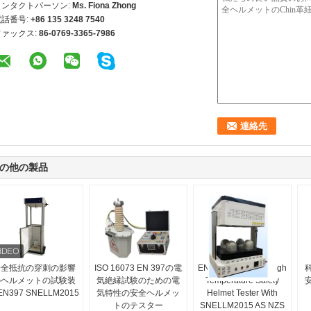
コンタクトパーソン:
Ms. Fiona Zhong
電話番号:
+86 135 3248 7540
ファックス:
86-0769-3365-7986
の他の製品
安全抵抗の穿刺の影響
ISO 16073 EN 397の電
EN ASTM JIS Very High
のヘルメットの試験装
気絶縁試験のための電
Temperature Safety
N397 SNELLM2015
気特性の安全ヘルメッ
Helmet Tester With
トのテスター
SNELLM2015 AS NZS