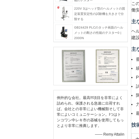
能のテスター
こ
220V 3はヘッド型のヘルメットの固
働
定装置安定性の試験機を大きさで分
類する
主
GB24429 PLCのタッチ画面のヘル
ヘル
メットの剛さの性能のテスター0 |
建
2000N
主
例外的な会社。最高!!!項目を非常によく
詰められ、保護される急速に出荷すれ
ば。会社との非常によい機械類そして非
常によいコミュニケーション。Iつはト
ンコワン中レキ市の器械を使用してもっ
技
とより非常に推薦します。
—— Remy Attalin