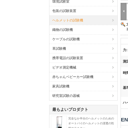
環境試験室
包装の試験装置
ヘルメットの試験機
織物の試験機
ケーブルの試験機
革試験機
力:
携帯電話の試験装置
測
ビデオ測定機械
時
赤ちゃんベビーカー試験機
家具試験機
基
研究室試験の器械
ハ
最もよいプロダクト
完全なか半分のヘルメットのための
E
オートバイのヘルメットの浸透の性