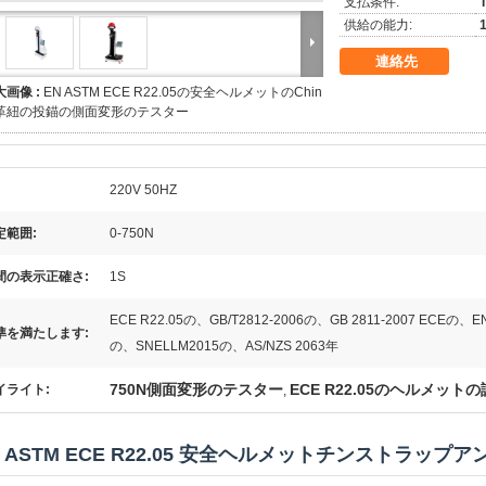
支払条件:
供給の能力:
連絡先
大画像 :
EN ASTM ECE R22.05の安全ヘルメットのChin
革紐の投錨の側面変形のテスター
220V 50HZ
定範囲:
0-750N
間の表示正確さ:
1S
ECE R22.05の、GB/T2812-2006の、GB 2811-2007 ECEの
準を満たします:
の、SNELLM2015の、AS/NZS 2063年
750N側面変形のテスター
ECE R22.05のヘルメット
イライト:
,
N ASTM ECE R22.05 安全ヘルメットチンストラッ