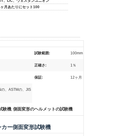
T/T、L/C、ウェスタンユニオン
1ヶ月あたりにセット100
試験範囲:
100mm
正確さ:
1％
保証:
12ヶ月
、ENの、ASTMの、JIS
の試験機
側面変形のヘルメットの試験機
,
プアンカー側面変形試験機