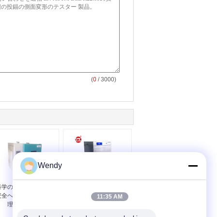
(
0
/ 3000)
Wendy
科学の研究所のための
NZS 2063のヘルメット
安全ヘルメットの前処
の紫外線老化するタン
11:35 AM
理の高温部屋
ク安全ヘルメットの摩
耗の試験機として