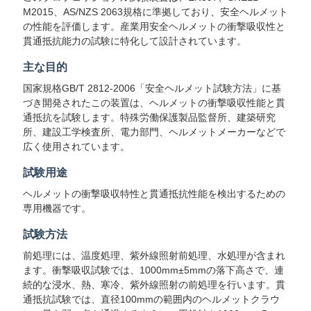
絡
M2015、AS/NZS 2063規格に準拠しており、安全ヘルメット
の性能を評価します。産業用安全ヘルメットの衝撃吸収性と
し
貫通抵抗能力の試験に特化して設計されています。
な
主な目的
国家規格GB/T 2812-2006「安全ヘルメット試験方法」に基
さ
づき開発されたこの装置は、ヘルメットの衝撃吸収性能と貫
通抵抗を試験します。特殊労働保護製品監督所、建築研究
い
所、建設工学検査所、電力部門、ヘルメットメーカーなどで
広く使用されています。
ニ
試験用途
ヘルメットの衝撃吸収特性と貫通抵抗性能を検出するための
ュ
専用機器です。
ー
試験方法
ス
前処理には、温度処理、紫外線照射前処理、水処理が含まれ
ます。衝撃吸収試験では、1000mm±5mmの落下高さで、連
続的な浸水、熱、寒冷、紫外線照射の前処理を行います。貫
通抵抗試験では、直径100mmの範囲内のヘルメットクラウ
引