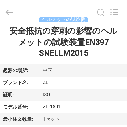
2018
-
2026
Dongguan
Zhongli
ヘルメットの試験機
Instrument
Technology
Co.,
安全抵抗の穿刺の影響のヘル
家
Ltd..
All
Rights
メットの試験装置EN397
Reserved.
プ
SNELLM2015
ロ
起源の場所:
中国
ダ
ZL
ク
ブランド名:
ト
ISO
証明:
ZL-1801
モデル番号:
ビ
最小注文数量:
1セット