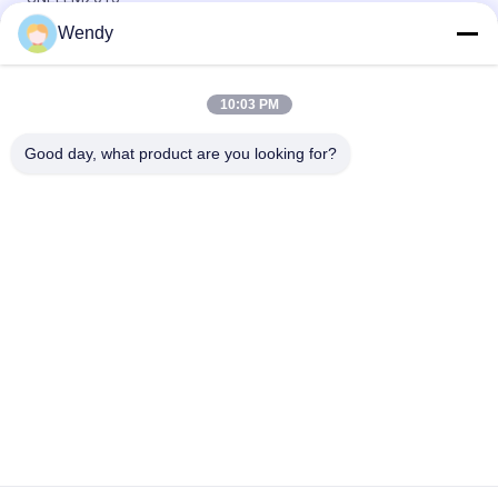
Wendy
ISO 16073 EN 397の電気絶縁試験のための電気特性の安全ヘル
メットのテスター
10:03 PM
EN ASTM ECE R22.05の安全ヘルメットのChin革紐の投錨の側
面変形のテスター
Good day, what product are you looking for?
人気カテゴリ
すべて
ゴム製試験機
加硫の出版物機械
2つのロール製造所
万能試験機
Banburyのミキサー
抗張試験機
金属探知器機械
環境試験室