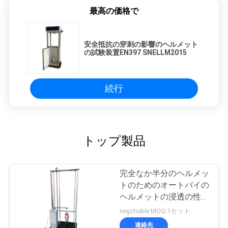
最高の価格で
安全抵抗の穿刺の影響のヘルメット
の試験装置EN397 SNELLM2015
続行
トップ製品
完全なか半分のヘルメッ
トのためのオートバイの
ヘルメットの浸透の性能
のテスター
negotiable MOQ:1セット
連絡先