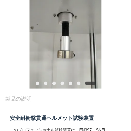
旅
行
品
質
管
理
私
製品の説明
達
に
安全耐衝撃貫通ヘルメット試験装置
連
このプロフェッショナル試験装置は、EN397、SNELL