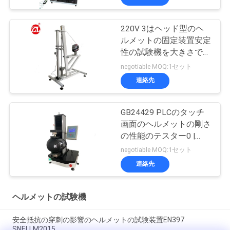
220V 3はヘッド型のヘ
ルメットの固定装置安定
性の試験機を大きさで分
類する
negotiable MOQ:1セット
連絡先
GB24429 PLCのタッチ
画面のヘルメットの剛さ
の性能のテスター0 |
2000N
negotiable MOQ:1セット
連絡先
ヘルメットの試験機
安全抵抗の穿刺の影響のヘルメットの試験装置EN397
SNELLM2015