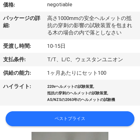
デ
negotiable
価格:
オ
パッケージの詳
高さ1000mmの安全ヘルメットの抵
細:
抗の穿刺の影響の試験装置を包まれ
私
る木の場合の内で落としなさい
達
受渡し時間:
10-15日
に
支払条件:
T/T、L/C、ウェスタンユニオン
つ
供給の能力:
1ヶ月あたりにセット100
い
,
ハイライト:
220vヘルメットの試験装置
,
抵抗の穿刺のヘルメットの試験装置
て
AS/NZSの2063年のヘルメットの試験機
工
ベストプライス
場