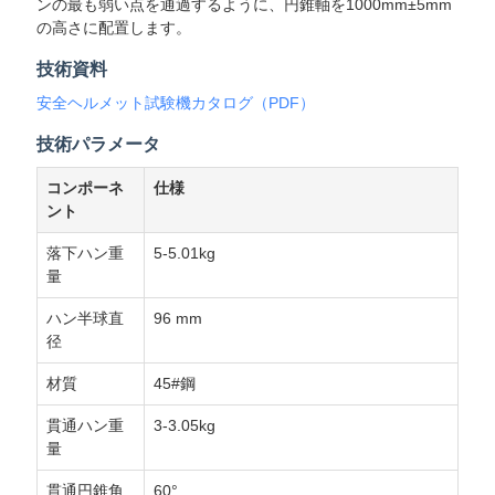
ンの最も弱い点を通過するように、円錐軸を1000mm±5mm
の高さに配置します。
用
技術資料
を
安全ヘルメット試験機カタログ（PDF）
要
技術パラメータ
求
コンポーネ
仕様
し
ント
な
落下ハン重
5-5.01kg
量
さ
ハン半球直
96 mm
い
径
材質
45#鋼
VR
貫通ハン重
3-3.05kg
量
SHOW
貫通円錐角
60°