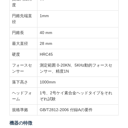
度
SITEMAP
円錐先端直
1mm
径
PRIVACY
円錐長
40 mm
POLICY
最大直径
28 mm
硬度
HRC45
フォースセ
測定範囲 0-20KN、5KHz動的フォースセ
ンサー
ンサー、精度1N
落下高さ
1000mm
ヘッドフォ
1号、2号ケイ素合金ヘッドタイプをそれ
ーム
ぞれ試験
規格準拠
GB/T2812-2006 付録Aの要件
機器の特徴