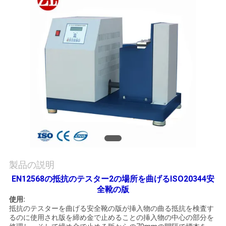
旅
行
品
質
管
理
私
製品の説明
達
EN12568の抵抗のテスター2の場所を曲げるISO20344安
全靴の版
に
使用:
抵抗のテスターを曲げる安全靴の版が挿入物の曲る抵抗を検査す
連
るのに使用され版を締め金で止めることの挿入物の中心の部分を