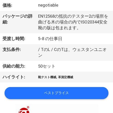
デ
negotiable
価格:
オ
パッケージの詳
EN12568の抵抗のテスター2の場所を
細:
曲げる木の場合の内でISO20344安全
私
靴の版は包まれます。
達
受渡し時間:
5-8 の仕事日
に
支払条件:
/ TのL / CのTは、ウェスタンユニオ
ン
つ
供給の能力:
50セット
い
て
,
ハイライト:
靴テスト機械
革測定機械
ベストプライス
工
場