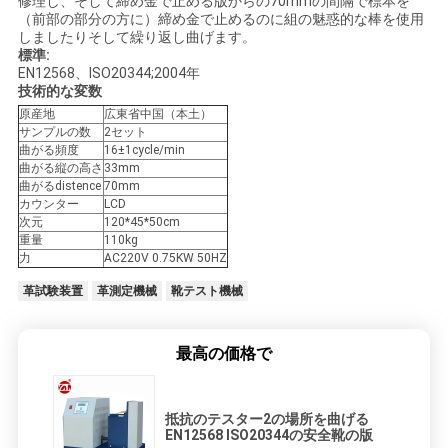
修理し、そして締め金で止める版からの70mmの間隔で標本を
絡
（前部の部分の方に）締め金で止めるのに組の魅惑的な棒を使用
しましたりそして繰り返し曲げます。
し
標準:
EN12568、ISO20344;2004年
技術的な変数
な
原産地
広東省中国（本土）
サンプルの数
2セット
さ
曲がる頻度
16±1cycle/min
曲がる縦の高さ
33mm
い
曲がるdistence
70mm
カウンター
LCD
次元
120*45*50cm
重量
110kg
ニ
力
AC220V 0.75KW 50HZ
ュ
革試験装置
革測定機械
靴テスト機械
ー
最高の価格で
ス
抵抗のテスター2の場所を曲げる
引
EN12568 ISO20344の安全靴の版