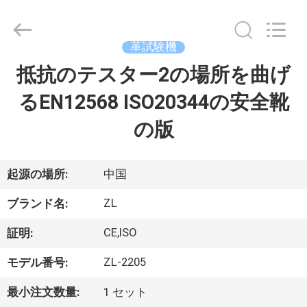
2018
-
2026
Dongguan
Zhongli
革試験機
Instrument
Technology
Co.,
抵抗のテスター2の場所を曲げ
家
Ltd..
All
Rights
るEN12568 ISO20344の安全靴
Reserved.
プ
の版
ロ
ダ
起源の場所:
中国
ク
ZL
ブランド名:
ト
CE,ISO
証明:
ZL-2205
モデル番号:
ビ
最小注文数量:
1 セット