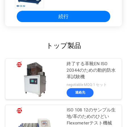
用
続行
を
要
求
トップ製品
し
終了する革靴EN ISO
な
20344のための動的防水
さ
革試験機
negotiable MOQ:1 セット
い
連絡先
VR
ISO 108 12のサンプル生
SHOW
地/革のためのひどい
Flexometerテスト機械