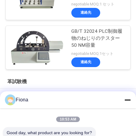
negotiable MOQ:1 セット
SITEMAP
連絡先
PRIVACY
GB/T 32024 PLC制御履
POLICY
物のねじりのテスター
50 NM容量
negotiable MOQ:1セット
連絡先
革試験機
原料の甲革のためのひどい透磁率計の革試験機4グループの、6
Fiona
ディジットの表示LCD
LCD衣類/靴/袋で使用されるひどいFlexometerの革試験機
10:53 AM
SATRA TM171のひどい曲る革動的防水浸透測定装置
Good day, what product are you looking for?