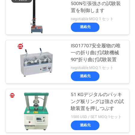
500N引張強さの試験装
絡
置を制御します
し
negotiable MOQ:1 セット
連絡先
な
さ
ISO17707安全履物の唯
一の折り曲げ試験機械
い
90°折り曲げ試験装置
negotiable MOQ:1 セット
ニ
連絡先
ュ
51 KGデジタルのパッキ
ー
ング板リングは強さの試
験装置を押しつぶす
ス
1500 USD / SET MOQ:1セット
連絡先
引