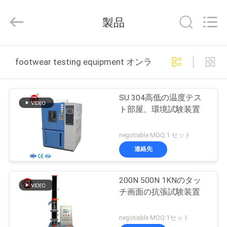
2018
-
2026
製品
Dongguan
Zhongli
Instrument
Technology
Co.,
家
Ltd..
footwear testing equipment オンライン製造
All
Rights
Reserved.
プ
SU 304高低の温度テス
ロ
ト部屋、環境試験装置
ダ
negotiable MOQ:1 セット
ク
連絡先
ト
200N 500N 1KNのタッ
チ画面の抗張試験装置
ビ
negotiable MOQ:1セット