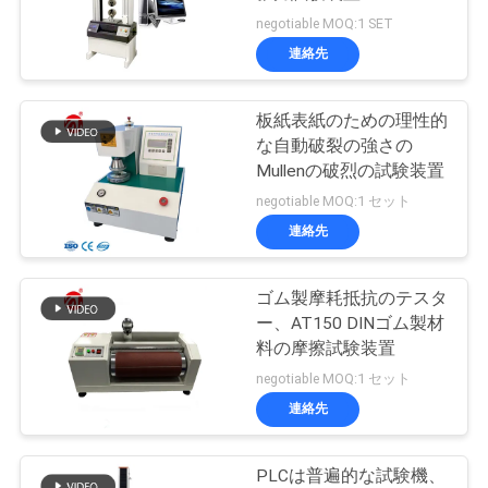
旅
negotiable MOQ:1 SET
行
連絡先
板紙表紙のための理性的
品
な自動破裂の強さの
質
Mullenの破烈の試験装置
negotiable MOQ:1 セット
管
連絡先
理
ゴム製摩耗抵抗のテスタ
ー、AT150 DINゴム製材
私
料の摩擦試験装置
達
negotiable MOQ:1 セット
連絡先
に
連
PLCは普遍的な試験機、