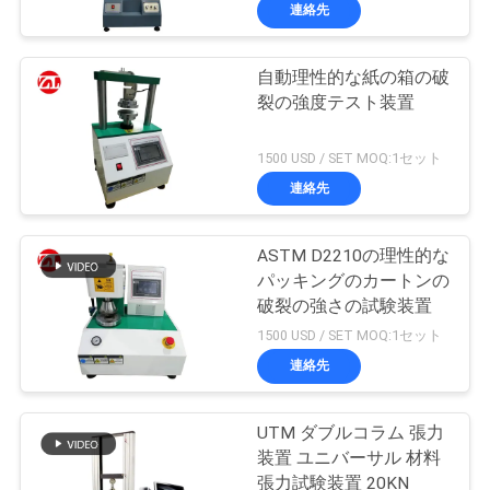
デ
連絡先
オ
自動理性的な紙の箱の破
裂の強度テスト装置
私
達
1500 USD / SET MOQ:1セット
連絡先
に
つ
ASTM D2210の理性的な
パッキングのカートンの
い
破裂の強さの試験装置
て
1500 USD / SET MOQ:1セット
連絡先
工
UTM ダブルコラム 張力
場
装置 ユニバーサル 材料
張力試験装置 20KN