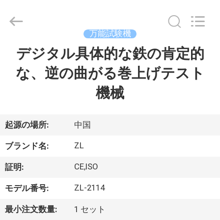
2018
-
2026
Dongguan
Zhongli
万能試験機
Instrument
Technology
Co.,
デジタル具体的な鉄の肯定的
家
Ltd..
All
Rights
な、逆の曲がる巻上げテスト
Reserved.
プ
機械
ロ
ダ
起源の場所:
中国
ク
ZL
ブランド名:
ト
CE,ISO
証明:
ZL-2114
モデル番号:
ビ
最小注文数量:
1 セット