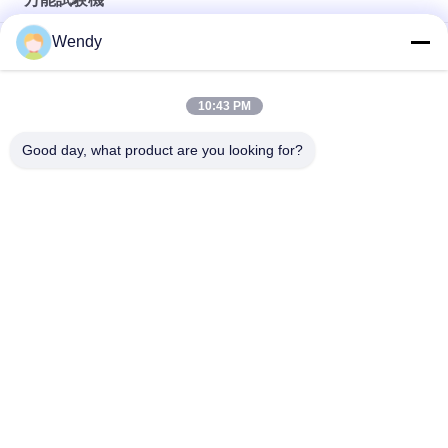
Wendy
デスクトップ 単列 ユニバーサル 張力 テスト プラスチック ボト
ル カップ 圧縮 試験 機械
ダミープル試験用万能引張試験機 万能試験機
10:43 PM
Good day, what product are you looking for?
人気カテゴリ
すべて
ゴム製試験機
加硫の出版物機械
2つのロール製造所
万能試験機
Banburyのミキサー
抗張試験機
金属探知器機械
環境試験室