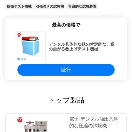
抗張テスト機械
引張強さの試験機
普遍的な試験装置
SITEMAP
最高の価格で
PRIVACY
POLICY
デジタル具体的な鉄の肯定的な、逆
の曲がる巻上げテスト機械
続行
トップ製品
電子-デジタル油圧具体
的な圧縮の試験機