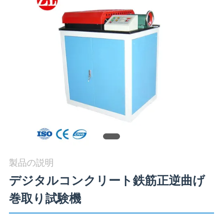
旅
行
品
質
管
理
私
製品の説明
達
デジタルコンクリート鉄筋正逆曲げ
に
巻取り試験機
連