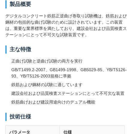
製品概要
絡
デジタルコンクリート鉄筋正逆曲げ巻取り試験機は、鉄筋および
し
鋼材の包括的な曲げ試験のために設計されています。この装置
な
は、重要な業界標準を満たしており、建設会社および品質検査ス
テーションにとって不可欠な試験装置です。
さ
主な特徴
い
正曲げ試験と逆曲げ試験の両方を実行
GB/T1499.2-2007、GB1499-1998、GB5029-85、YB/T5126-
ニ
93、YB/T5126-2003規格に準拠
鉄筋および鋼材の試験に適しています
ュ
建設会社および品質検査ステーションにとって不可欠な装置
ー
鉄筋曲げおよび建設用途向けのデュアル機能
ス
技術仕様
引
パラメータ
仕様