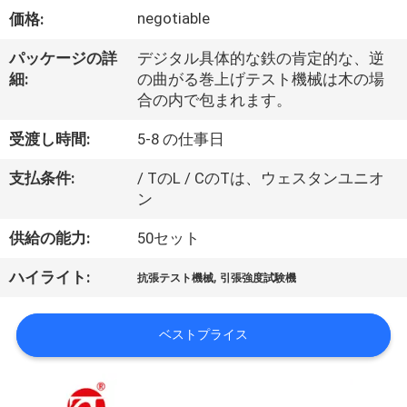
デ
negotiable
価格:
オ
パッケージの詳
デジタル具体的な鉄の肯定的な、逆
細:
の曲がる巻上げテスト機械は木の場
私
合の内で包まれます。
達
受渡し時間:
5-8 の仕事日
に
支払条件:
/ TのL / CのTは、ウェスタンユニオ
ン
つ
供給の能力:
50セット
い
て
,
ハイライト:
抗張テスト機械
引張強度試験機
ベストプライス
工
場