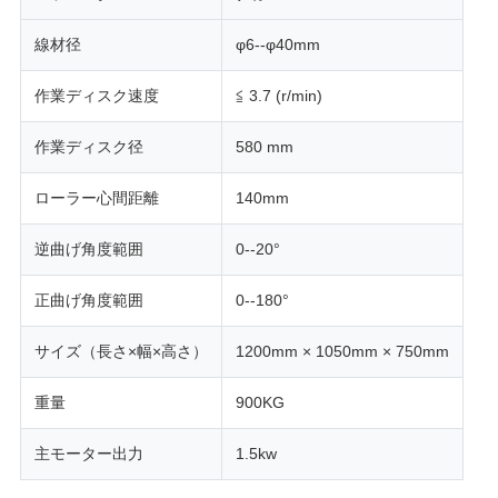
用
線材径
φ6--φ40mm
を
作業ディスク速度
≦ 3.7 (r/min)
要
作業ディスク径
580 mm
求
ローラー心間距離
140mm
し
逆曲げ角度範囲
0--20°
な
さ
正曲げ角度範囲
0--180°
い
サイズ（長さ×幅×高さ）
1200mm × 1050mm × 750mm
重量
900KG
VR
SHOW
主モーター出力
1.5kw