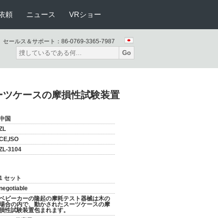
依頼
ニュース
VRショー
セールス＆サポート：
86-0769-3365-7987
Go
ーツケースの摩損性試験装置
中国
ZL
CE,ISO
ZL-3104
1 セット
negotiable
ベビーカーの隆起の摩耗テスト器械は木の
場合の内で、動かされたスーツケースの摩
損性試験装置包まれます。