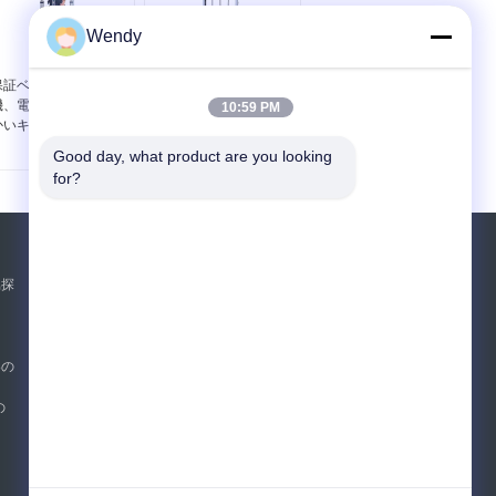
Wendy
保証ベビーカーの試験
草案の下の手押車の企
機、電子赤ん坊の柔ら
業のベビーカーの試験
10:59 PM
かいキャリアのテスタ
機の手押車の上昇およ
ー
び
Good day, what product are you looking 
for?
見積依頼
属探
送って下さい
sgs
器の
の
E-Mail
サイトマップ
|
携帯サイト