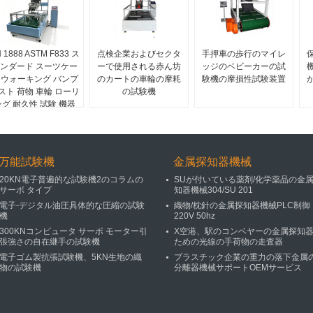
 1888 ASTM F833 ス
点検企業およびセクタ
手押車の歩行のマイレ
ンダード スーツケー
ーで使用される赤ん坊
ッジのベビーカーの試
 ウォーキング バンプ
のカートの車輪の摩耗
験機の摩損性試験装置
スト 荷物 車輪 ローリ
の試験機
ング 耐久性 試験 機器
万能試験機
金属探知器機械
20KN電子普遍的な試験機2のコラムの
SUが付いている薬剤/化学薬品の金
サーボ タイプ
知器機械304/SU 201
電子-デジタル油圧具体的な圧縮の試験
織物/枕針の金属探知器機械PLC制御
機
220V 50hz
300KNコンピュータ サーボ モーター引
X空港、駅のコンベヤーの金属探知
張強さの自在継手の試験機
ための光線の手荷物の走査器
電子ゴム製抗張試験機、5KN生地の織
プラスチック企業の重力の落下金属
物の試験機
分離器機械サポートOEMサービス