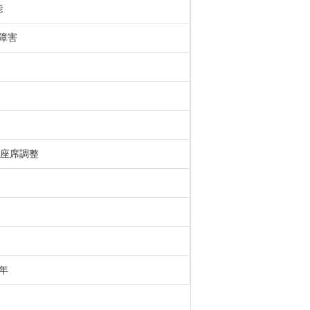
能
憶障害
座席調整
 年