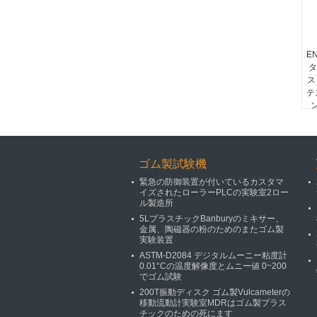
EN
タ
ス
テ
ゴム製試験機
緊急の防御装置が付いているカスタマ
イズされたローラーPLCの実験室2ロー
ル製造所
5LプラスチックBanburyのミキサー、
金属、陶磁器の粉のためのまたゴム製
実験装置
ASTM-D2084 デジタルムーニー粘度計
0.01°Cの温度解像度とムニー値 0~200
でゴム試験
200T振動ディスク ゴム製Vulcameterの
移動流動計実験室MDRはゴム製プラス
チックのための死にます