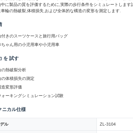
動中に製品の質を評価するために,実際の歩行条件をシミュレートします
は車輪の熱破裂,体積損失,および全体的な構造の変形を測定します.
請
輪付きのスーツケースと旅行用バッグ
赤ちゃん用の小児用車や小児用車
力 を 試す
輪の熱破裂分析
輪の体積損失の測定
構造変形評価
ウォーキングシミュレーション試験
クニカル仕様
デル
ZL-3104