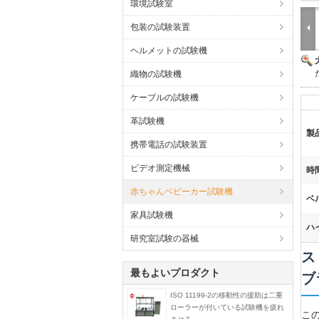
環境試験室
包装の試験装置
ヘルメットの試験機
織物の試験機
ケーブルの試験機
革試験機
製
携帯電話の試験装置
ビデオ測定機械
時
赤ちゃんベビーカー試験機
ベ
家具試験機
ハ
研究室試験の器械
ス
最もよいプロダクト
ブ
ISO 11199-2の移動性の援助は二重
ローラーが付いている試験機を疲れ
こ