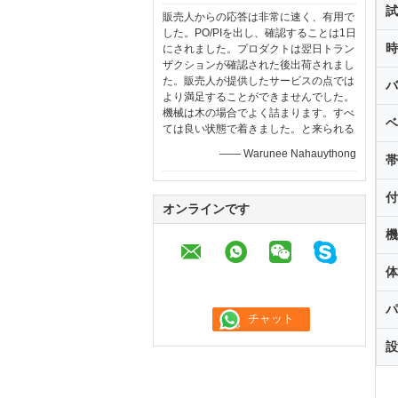
試
販売人からの応答は非常に速く、有用で
した。PO/PIを出し、確認することは1日
時
にされました。プロダクトは翌日トラン
ザクションが確認された後出荷されまし
た。販売人が提供したサービスの点では
バ
より満足することができませんでした。
機械は木の場合でよく詰まります。すべ
ベ
ては良い状態で着きました。と来られる
—— Warunee Nahauythong
帯
付
オンラインです
機
体
パ
設