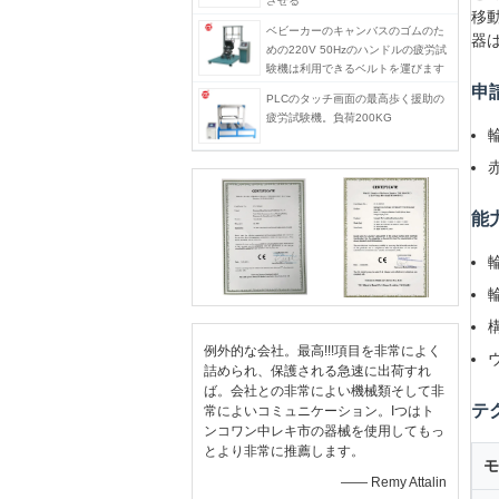
させる
移
ベビーカーのキャンバスのゴムのた
器
めの220V 50Hzのハンドルの疲労試
験機は利用できるベルトを運びます
申
PLCのタッチ画面の最高歩く援助の
疲労試験機。負荷200KG
能
例外的な会社。最高!!!項目を非常によく
詰められ、保護される急速に出荷すれ
ば。会社との非常によい機械類そして非
テ
常によいコミュニケーション。Iつはト
ンコワン中レキ市の器械を使用してもっ
とより非常に推薦します。
モ
—— Remy Attalin