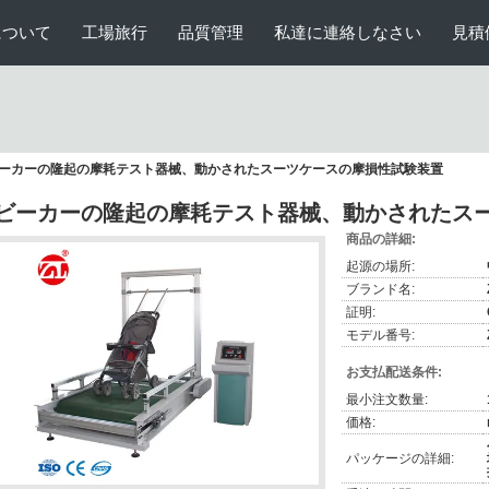
について
工場旅行
品質管理
私達に連絡しなさい
見積
ーカーの隆起の摩耗テスト器械、動かされたスーツケースの摩損性試験装置
ビーカーの隆起の摩耗テスト器械、動かされたス
商品の詳細:
起源の場所:
ブランド名:
証明:
モデル番号:
お支払配送条件:
最小注文数量:
価格:
パッケージの詳細: