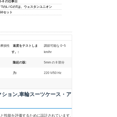
5-8 の仕事日
/ TのL / CのTは、ウェスタンユニオン
50セット
の摩損性
速度をテストしま
調節可能な 0~5
す。:
km/hr
隆起の版:
5mm の 8 部分
力:
220 V/50 Hz
ション,車輪スーツケース・ア
性と性能を評価するために設計されています.