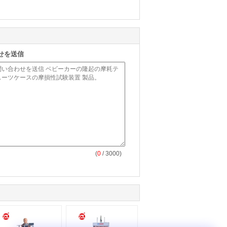
せを送信
(
0
/ 3000)