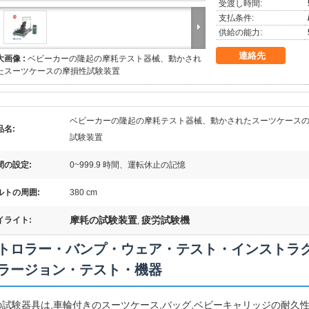
受渡し時間:
支払条件:
供給の能力:
連絡先
大画像 :
ベビーカーの隆起の摩耗テスト器械、動かされ
たスーツケースの摩損性試験装置
ベビーカーの隆起の摩耗テスト器械、動かされたスーツケース
品名:
試験装置
間の設定:
0~999.9 時間、運転休止の記憶
ルトの周囲:
380 cm
摩耗の試験装置
疲労試験機
イライト:
,
トロラー・バンプ・ウェア・テスト・インストラク
ラージョン・テスト・機器
の試験器具は,車輪付きのスーツケース,バッグ,ベビーキャリッジの耐久