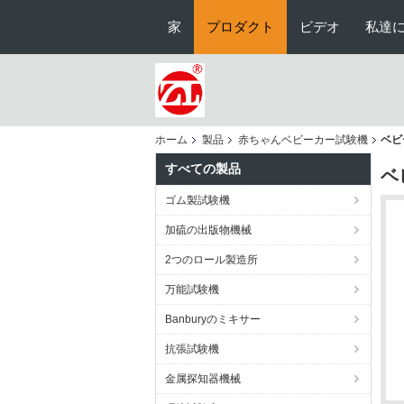
家
プロダクト
ビデオ
私達
ホーム
製品
赤ちゃんベビーカー試験機
ベビ
すべての製品
ベ
ゴム製試験機
加硫の出版物機械
2つのロール製造所
万能試験機
Banburyのミキサー
抗張試験機
金属探知器機械