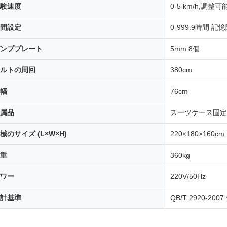
験速度
0-5 km/h,調整可
間設定
0-999.9時間 記
ンププレート
5mm 8個
ルトの周回
380cm
幅
76cm
属品
スーツケース固定
械のサイズ (L×W×H)
220×180×160cm
重
360kg
ワー
220V/50Hz
計基準
QB/T 2920-2007