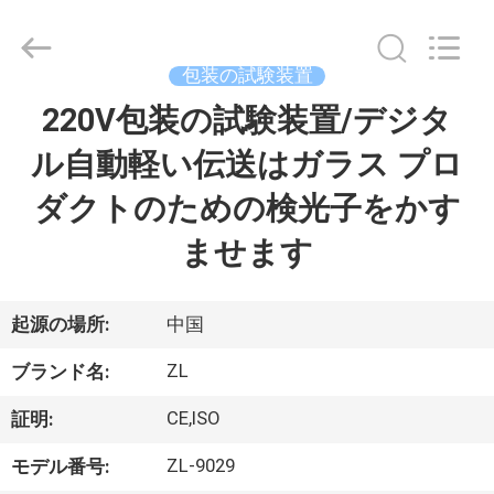
2018
-
2026
Dongguan
Zhongli
包装の試験装置
Instrument
Technology
Co.,
220V包装の試験装置/デジタ
家
Ltd..
All
Rights
ル自動軽い伝送はガラス プロ
Reserved.
プ
ダクトのための検光子をかす
ロ
ませます
ダ
ク
起源の場所:
中国
ト
ZL
ブランド名:
CE,ISO
証明:
ビ
ZL-9029
モデル番号: