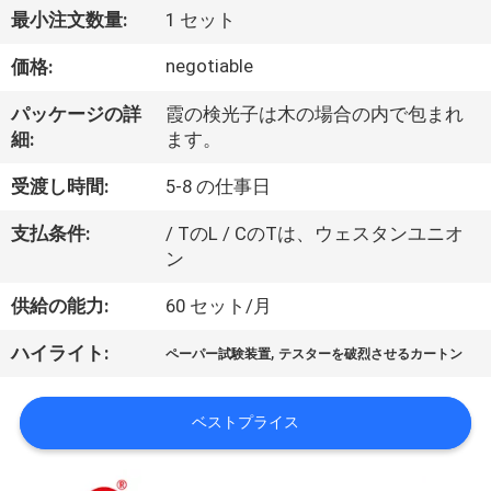
デ
最小注文数量:
1 セット
オ
negotiable
価格:
私
パッケージの詳
霞の検光子は木の場合の内で包まれ
細:
ます。
達
受渡し時間:
5-8 の仕事日
に
支払条件:
/ TのL / CのTは、ウェスタンユニオ
つ
ン
い
供給の能力:
60 セット/月
て
,
ハイライト:
ペーパー試験装置
テスターを破烈させるカートン
工
ベストプライス
場