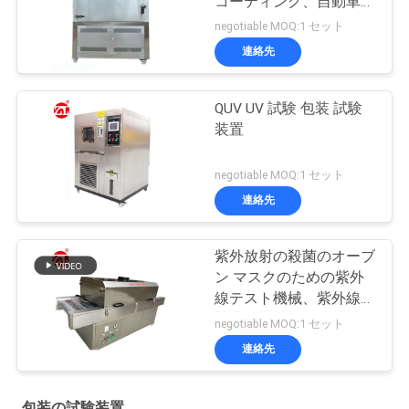
コーティング、自動車、
プラスチック等
negotiable MOQ:1 セット
連絡先
QUV UV 試験 包装 試験
装置
negotiable MOQ:1 セット
連絡先
紫外放射の殺菌のオーブ
ン マスクのための紫外
線テスト機械、紫外線滅
菌装置機械
negotiable MOQ:1 セット
連絡先
包装の試験装置