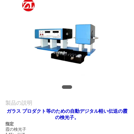
旅
行
品
質
管
理
私
製品の説明
達
ガラス プロダクト等のための自動デジタル軽い伝送の霞
に
の検光子。
指定
連
霞の検光子