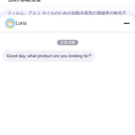
フィルム、アルミ ホイルのための自動水蒸気の透磁率の検光子
Luna
ASTM D642の段ボール箱のクラッシュの圧縮の抵抗力があるテ
スター
5:25 AM
ISO3036アナログのタイプ ボール紙のピアースの強さのテスタ
ー/反暴露性能
Good day, what product are you looking for?
人気カテゴリ
すべて
ゴム製試験機
加硫の出版物機械
2つのロール製造所
万能試験機
Banburyのミキサー
抗張試験機