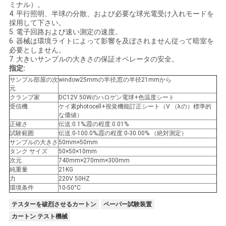
ミナル）。
用
4. 平行照明、半球の分散、および必要な球光電受け入れモードを
採用して下さい。
5. 電子回路および速い測定の速度。
を
6. 器械は環境ライトによって影響を及ぼされません従って暗室を
必要としません。
要
7. 大きいサンプルの大きさの保証オペレータの安全。
指定:
求
サンプル部屋の次
window25mmの半径;窓の半径21mmから
元
し
クランプ家
DC12V 50Wのハロゲン電球+色温度シート
受信機
ケイ素photocell+視覚機能訂正シート（V （λの）標準的
な
な価値）
正確さ
伝送:0.1%;霞の程度:0.01%
試験範囲
伝送:0-100.0%;霞の程度:0-30.00% （絶対測定）
さ
サンプルの大きさ
50mm×50mm
タンク サイズ
50×50×10mm
い
次元
740mm×270mm×300mm
純重量
21KG
力
220V 50HZ
環境条件
10-50°C
VR
テスターを破烈させるカートン
ペーパー試験装置
SHOW
カートン テスト機械