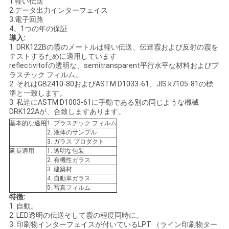
1.軽い伝送
絡
2.データ出力インターフェイス
3.電子回路
し
4。1つの年の保証
導入:
1. DRK122Bの霞のメートルは軽い伝送、伝達霞および反射の霞を
な
テストするために適用しています
reflectivitofの透明な、semitransparent平行水平な材料およびプ
さ
ラスチック フィルム。
2. それはGB2410-80およびASTM D1033-61、JIS k7105-81の標
い
準と一致します。
3. 私達にASTM D1003-61に手動である別の同じような機械
DRK122Aが、合致しますあります。
基本的な適用
1. プラスチック フィルム
ニ
2. 液体のサンプル
3. ガラス プロダクト
ュ
延長適用
1. 透明な包装
2. 有機性ガラス
ー
3. 建築材
4. 自動車ガラス
ス
5. 写真フィルム
特徴:
1. 自動。
2. LED透明の伝送そして霞の程度同時に。
引
3. 印刷物インターフェイスが付いているLPT （ライン印刷物ター