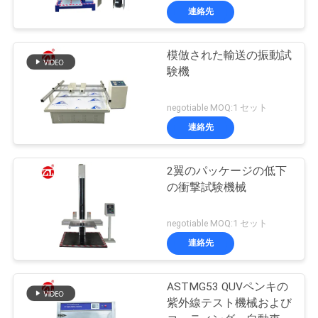
連絡先
模倣された輸送の振動試
験機
negotiable MOQ:1 セット
連絡先
2翼のパッケージの低下
の衝撃試験機械
negotiable MOQ:1 セット
連絡先
ASTMG53 QUVペンキの
紫外線テスト機械および