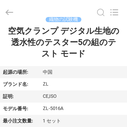
2018
-
2026
Dongguan
Zhongli
織物の試験機
Instrument
Technology
Co.,
空気クランプ デジタル生地の
家
Ltd..
All
Rights
透水性のテスター5の組のテ
Reserved.
プ
スト モード
ロ
ダ
起源の場所:
中国
ク
ZL
ブランド名:
ト
CE,ISO
証明:
ZL-5016A
モデル番号:
ビ
最小注文数量:
1 セット