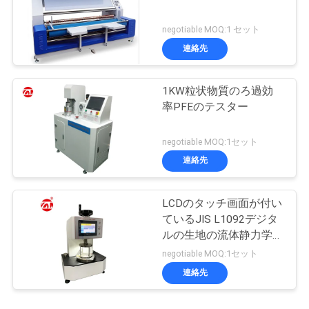
negotiable MOQ:1 セット
連絡先
1KW粒状物質のろ過効
率PFEのテスター
negotiable MOQ:1セット
連絡先
LCDのタッチ画面が付い
ているJIS L1092デジタ
ルの生地の流体静力学頭
部のテスター
negotiable MOQ:1セット
連絡先