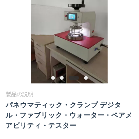
旅
行
品
質
管
理
製品の説明
私
パネウマティック・クランプ デジタ
達
ル・ファブリック・ウォーター・ペアメ
に
アビリティ・テスター
連