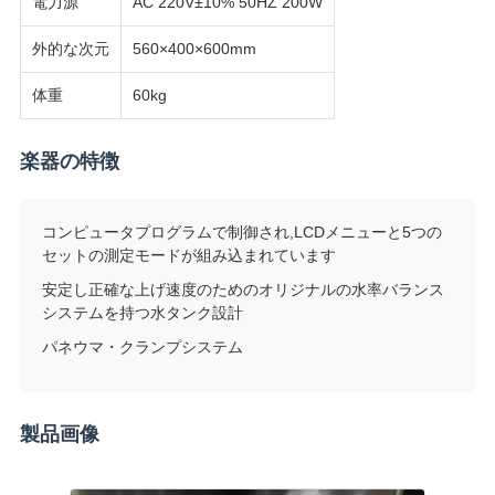
電力源
AC 220V±10% 50HZ 200W
SITEMAP
外的な次元
560×400×600mm
体重
60kg
PRIVACY
POLICY
楽器の特徴
コンピュータプログラムで制御され,LCDメニューと5つの
セットの測定モードが組み込まれています
安定し正確な上げ速度のためのオリジナルの水率バランス
システムを持つ水タンク設計
パネウマ・クランプシステム
製品画像