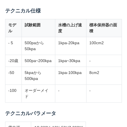
用
テクニカル仕様
を
モデ
試験範囲
水槽の上げ速
標本保持器の面
要
ル
度
積
求
- 5
500paから
1kpa-20kpa
100cm2
50kpa
し
-20歳
500pa~200kpa
1kpa~30kpa
-
な
-50
5kpaから
1kpa-100kpa
8cm2
さ
500kpa
い
-100
オーダーメイ
-
-
ド
VR
テクニカルパラメータ
SHOW