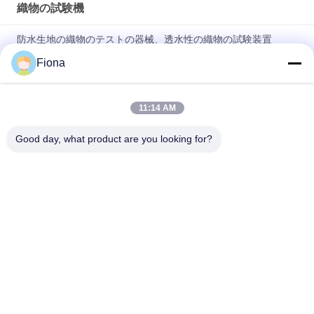
織物の試験機
防水生地の織物のテストの器械、透水性の織物の試験装置
Fiona
フル オートの生地の空気透磁率のテスター、変色無しおよび酸
化無し
11:14 AM
自動無線織物ローリングマシン 縁制御システム付き 織物検査機
器
Good day, what product are you looking for?
人気カテゴリ
すべて
ゴム製試験機
加硫の出版物機械
2つのロール製造所
万能試験機
Banburyのミキサー
抗張試験機