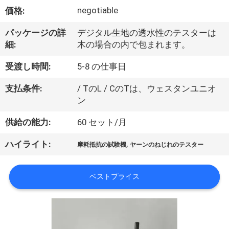
デ
negotiable
価格:
オ
パッケージの詳
デジタル生地の透水性のテスターは
細:
木の場合の内で包まれます。
私
受渡し時間:
5-8 の仕事日
達
支払条件:
/ TのL / CのTは、ウェスタンユニオ
に
ン
つ
供給の能力:
60 セット/月
い
,
ハイライト:
摩耗抵抗の試験機
ヤーンのねじれのテスター
て
ベストプライス
工
場