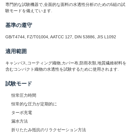
絡
専門的な試験機器で,全面的な面料の水透性分析のための5組の試
験モードを備えています.
し
基準の遵守
な
GB/T4744, FZ/T01004, AATCC 127, DIN 53886, JIS L1092
さ
適用範囲
い
キャンバス,コーティング織物,カバー布,防雨衣類,地質繊維材料を
含むコンパクト織物の水透性を試験するために使用されます.
ニ
試験モード
ュ
恒常圧力時間
ー
恒常的な圧力が定期的に
ス
ターボ充電
漏水方法
引
折りたたみ抵抗のリラクゼーション方法