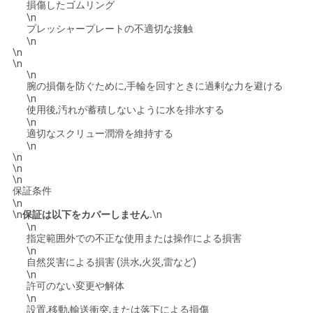
損傷したゴムリング
\n
プレッシャープレートの不適切な接触
\n
\n
\n
\n
腕の損傷を防ぐために,手輪を回すときに過剰な力を避ける
\n
使用後,汚れが蓄積しないように水を排水する
\n
適切なスクリュー潤滑を維持する
\n
\n
\n
\n
保証条件
\n
\n
保証は以下をカバーしません.
\n
\n
指定範囲外での不正な使用または操作による損害
\n
自然災害による損害 (洪水,火災,雷など)
\n
許可のない変更や解体
\n
設置,移動,輸送衝突,または落下による損傷