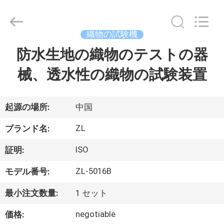
2018
-
2026
Dongguan
Zhongli
織物の試験機
Instrument
Technology
Co.,
防水生地の織物のテストの器
家
Ltd..
All
Rights
械、透水性の織物の試験装置
Reserved.
プ
ロ
起源の場所:
中国
ダ
ZL
ブランド名:
ク
ISO
証明:
ト
ZL-5016B
モデル番号:
最小注文数量:
1 セット
ビ
negotiable
価格: