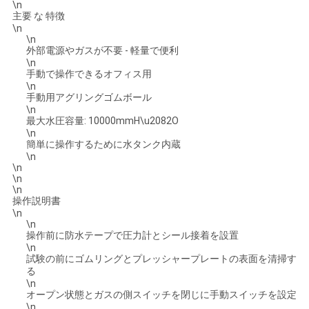
\n
主要 な 特徴
用
\n
\n
を
外部電源やガスが不要 - 軽量で便利
\n
要
手動で操作できるオフィス用
\n
手動用アグリングゴムボール
求
\n
最大水圧容量: 10000mmH\u2082O
し
\n
簡単に操作するために水タンク内蔵
な
\n
\n
\n
さ
\n
操作説明書
い
\n
\n
操作前に防水テープで圧力計とシール接着を設置
\n
VR
試験の前にゴムリングとプレッシャープレートの表面を清掃す
る
SHOW
\n
オープン状態とガスの側スイッチを閉じに手動スイッチを設定
\n