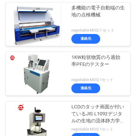
多機能の電子自動端の生
地の点検機械
negotiable MOQ:1 セット
連絡先
1KW粒状物質のろ過効
率PFEのテスター
negotiable MOQ:1セット
連絡先
LCDのタッチ画面が付い
ているJIS L1092デジタ
ルの生地の流体静力学頭
部のテスター
negotiable MOQ:1セット