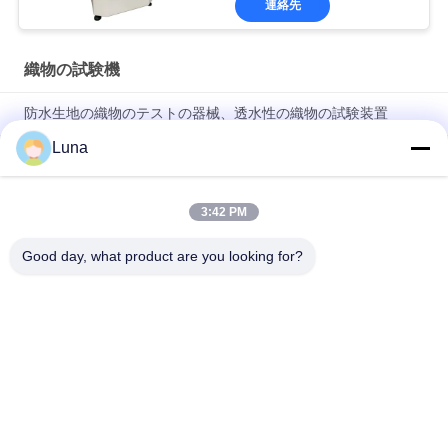
連絡先
織物の試験機
防水生地の織物のテストの器械、透水性の織物の試験装置
Luna
フル オートの生地の空気透磁率のテスター、変色無しおよび酸
化無し
3:42 PM
自動無線織物ローリングマシン 縁制御システム付き 織物検査機
器
Good day, what product are you looking for?
人気カテゴリ
すべて
ゴム製試験機
加硫の出版物機械
2つのロール製造所
万能試験機