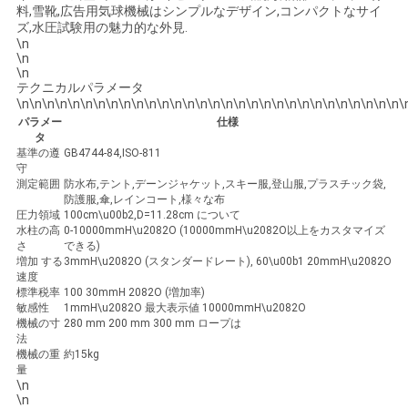
料,雪靴,広告用気球機械はシンプルなデザイン,コンパクトなサイ
絡
ズ,水圧試験用の魅力的な外見.
\n
し
\n
\n
な
テクニカルパラメータ
\n\n\n\n\n\n\n\n\n\n\n\n\n\n\n\n\n\n\n\n\n\n\n\n\n\n\n\n\n\n\
さ
パラメー
仕様
タ
基準の遵
GB4744-84,ISO-811
い
守
測定範囲
防水布,テント,デーンジャケット,スキー服,登山服,プラスチック袋,
防護服,傘,レインコート,様々な布
圧力領域
100cm\u00b2,D=11.28cm について
ニ
水柱の高
0-10000mmH\u2082O (10000mmH\u2082O以上をカスタマイズ
さ
できる)
ュ
増加 する
3mmH\u2082O (スタンダードレート), 60\u00b1 20mmH\u2082O
速度
標準税率
100 30mmH 2082O (増加率)
ー
敏感性
1mmH\u2082O 最大表示値 10000mmH\u2082O
機械の寸
280 mm 200 mm 300 mm ロープは
ス
法
機械の重
約15kg
量
\n
引
\n