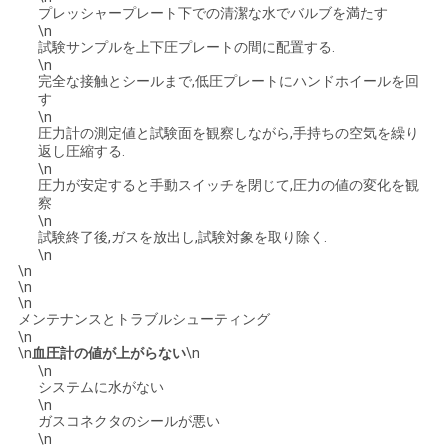
プレッシャープレート下での清潔な水でバルブを満たす
SITEMAP
\n
試験サンプルを上下圧プレートの間に配置する.
\n
完全な接触とシールまで,低圧プレートにハンドホイールを回
PRIVACY
す
\n
POLICY
圧力計の測定値と試験面を観察しながら,手持ちの空気を繰り
返し圧縮する.
\n
圧力が安定すると手動スイッチを閉じて,圧力の値の変化を観
察
\n
試験終了後,ガスを放出し,試験対象を取り除く.
\n
\n
\n
\n
メンテナンスとトラブルシューティング
\n
\n
血圧計の値が上がらない
\n
\n
システムに水がない
\n
ガスコネクタのシールが悪い
\n