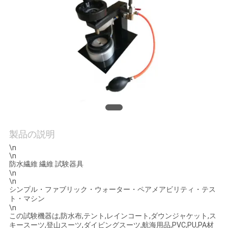
旅
行
品
質
管
理
製品の説明
\n
私
\n
防水繊維 繊維 試験器具
\n
達
\n
シンプル・ファブリック・ウォーター・ペアメアビリティ・テス
に
ト・マシン
\n
連
この試験機器は,防水布,テント,レインコート,ダウンジャケット,ス
キースーツ,登山スーツ,ダイビングスーツ,航海用品,PVC,PU,PA材