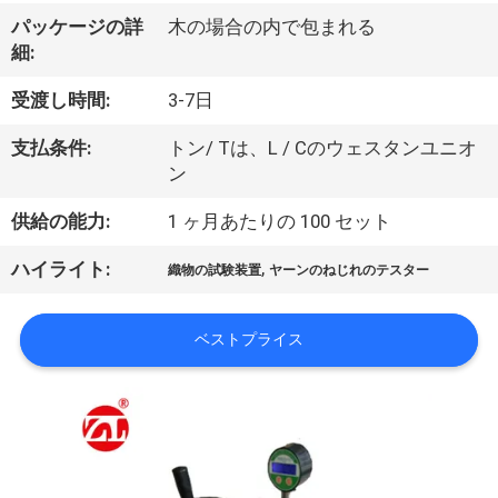
デ
パッケージの詳
木の場合の内で包まれる
オ
細:
受渡し時間:
3-7日
私
支払条件:
トン/ Tは、L / Cのウェスタンユニオ
達
ン
に
供給の能力:
1 ヶ月あたりの 100 セット
つ
,
ハイライト:
織物の試験装置
ヤーンのねじれのテスター
い
て
ベストプライス
工
場