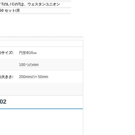
/ TのL / CのTは、ウェスタンユニオン
50 セット/月
サイズ:
円形Ф16㎜
100つのmm
大きさ:
200mmの× 50mm
02