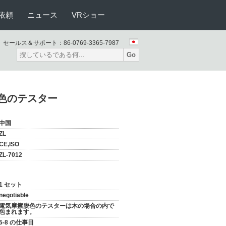
依頼
ニュース
VRショー
セールス＆サポート：
86-0769-3365-7987
Go
擦脱色のテスター
中国
ZL
CE,ISO
ZL-7012
1 セット
negotiable
電気摩擦脱色のテスターは木の場合の内で
包まれます。
5-8 の仕事日