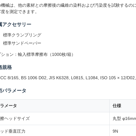
の機械は、他の素材との摩擦後の繊維の染料および汚染度を試験するの
牢度を測定できます。
属アクセサリー
標準クランプリング
標準サンドペーパー
ション：輸入標準摩擦布（1000枚/箱）
拠規格
CC 8/165, BS 1006 D02, JIS K6328, L0815, L1084, ISO 105 × 12/D02
術パラメータ
ラメータ
仕様
擦ヘッドサイズ
丸型 φ16m
ッド垂直圧力
9N