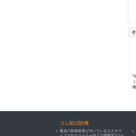
そ
"
機
ゴム製試験機
緊急の防御装置が付いているカスタマ
イズされたローラーPLCの実験室2ロー