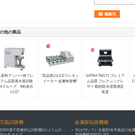
の他の製品
生原料アッパー用プレ
"高品質のLCDフレキシ
SATRA TM171 プレミア
ミアム品質透水度試験
メーター 皮膚検査機"
ム品質 フレクシングレ
1
4グループ、6桁表示
ザー 動的防水浸透測定
LCD"
装置
万能試験機
金属探知器機械
20KN電子普遍的な試験機2のコラムの
SUが付いている薬剤/化学薬品の金
サーボ タイプ
知器機械304/SU 201