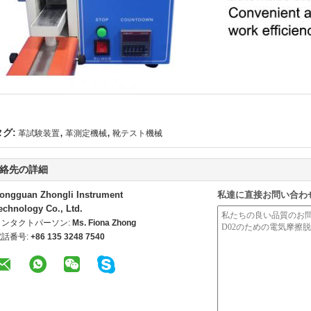
,
,
タグ:
革試験装置
革測定機械
靴テスト機械
絡先の詳細
ongguan Zhongli Instrument
私達に直接お問い合わ
echnology Co., Ltd.
コンタクトパーソン:
Ms. Fiona Zhong
電話番号:
+86 135 3248 7540