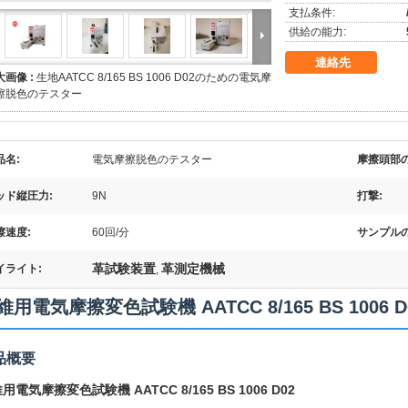
支払条件:
供給の能力:
連絡先
大画像 :
生地AATCC 8/165 BS 1006 D02のための電気摩
擦脱色のテスター
品名:
電気摩擦脱色のテスター
摩擦頭部の
ッド縦圧力:
9N
打撃:
擦速度:
60回/分
サンプルの
革試験装置
革測定機械
イライト:
,
維用電気摩擦変色試験機 AATCC 8/165 BS 1006 D
品概要
用電気摩擦変色試験機 AATCC 8/165 BS 1006 D02