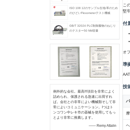
こ
ISO 108 12のサンプル生地/革のため
堅
のひどいFlexometerテスト機械
付
GB/T 32024 PLC制御履物のねじり
のテスター50 NM容量
オプ
準
AAT
技
例外的な会社。最高!!!項目を非常によく
詰められ、保護される急速に出荷すれ
パ
ば。会社との非常によい機械類そして非
常によいコミュニケーション。Iつはト
ンコワン中レキ市の器械を使用してもっ
摩
とより非常に推薦します。
ヘ
—— Remy Attalin