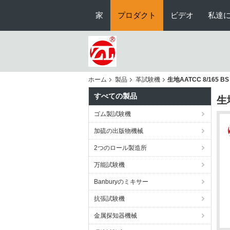
家
プロダクト
ビデオ
私達
ホーム
製品
革試験機
生地AATCC 8/165
すべての製品
生
ゴム製試験機
加硫の出版物機械
2つのロール製造所
万能試験機
Banburyのミキサー
抗張試験機
金属探知器機械