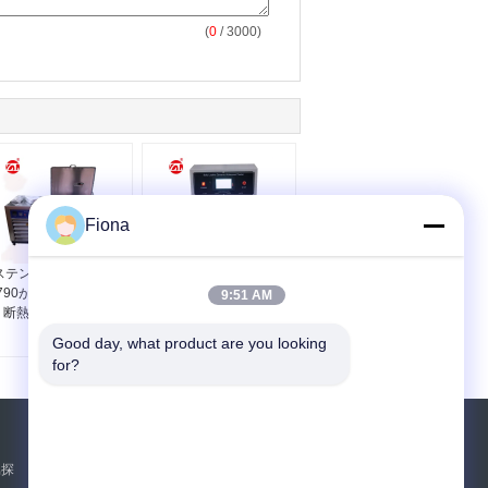
(
0
/ 3000)
Fiona
ステンレス鋼ASTM D
BS-3144\u200b プレミ
790が付いている靴の
アム品質 フレキシブル
9:51 AM
断熱材の革試験機
レザー 動的防水性 浸透
試験機
Good day, what product are you looking 
for?
見積依頼
属探