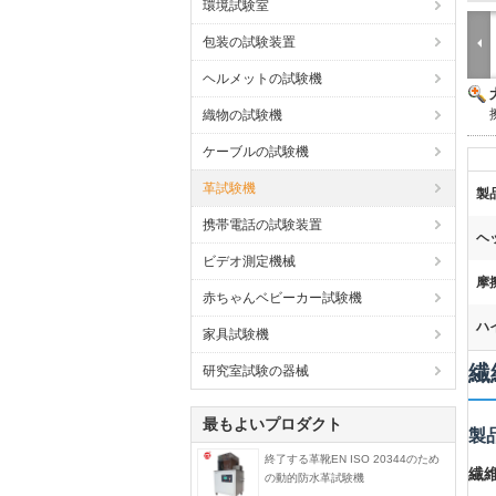
環境試験室
包装の試験装置
ヘルメットの試験機
織物の試験機
ケーブルの試験機
革試験機
製
携帯電話の試験装置
ヘ
ビデオ測定機械
摩
赤ちゃんベビーカー試験機
ハ
家具試験機
繊
研究室試験の器械
最もよいプロダクト
製
終了する革靴EN ISO 20344のため
繊維
の動的防水革試験機