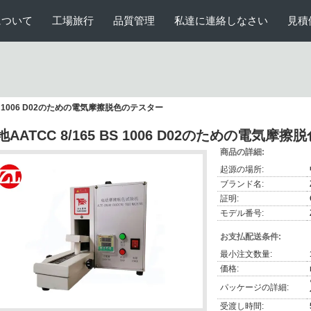
について
工場旅行
品質管理
私達に連絡しなさい
見積
 BS 1006 D02のための電気摩擦脱色のテスター
地AATCC 8/165 BS 1006 D02のための電気摩
商品の詳細:
起源の場所:
ブランド名:
証明:
モデル番号:
お支払配送条件:
最小注文数量:
価格:
パッケージの詳細:
受渡し時間: