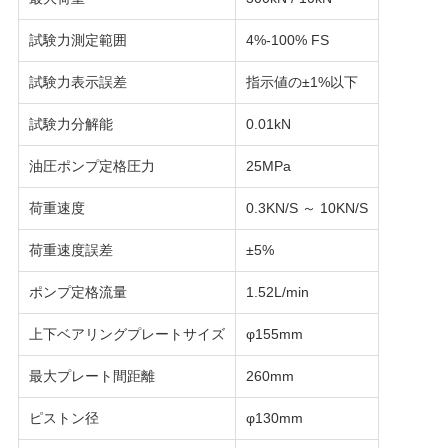
SITEMAP
試験力測定範囲
4%-100% FS
試験力表示誤差
指示値の±1%以下
PRIVACY
POLICY
試験力分解能
0.01kN
油圧ポンプ定格圧力
25MPa
荷重速度
0.3KN/S ～ 10KN/S
荷重速度誤差
±5%
ポンプ定格流量
1.52L/min
上下ベアリングプレートサイズ
φ155mm
最大プレート間距離
260mm
ピストン径
φ130mm