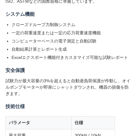
ISO、ASTMなどの国際規格に準拠しています。
用
システム機能
を
クローズドループ力制御システム
要
一定の荷重速度または一定の応力荷重速度機能
コンピューターベースの電子測定と自動試験
求
自動結果計算とレポート生成
し
Excelエクスポート機能付きカスタマイズ可能な試験レポート
な
安全保護
試験力が最大容量の3%を超えると自動過負荷保護が作動し、オイ
さ
ルポンプモーターが即座にシャットダウンされ、機器の損傷を防
い
ぎます。
技術仕様
VR
パラメータ
仕様
SHOW
最大荷重
300kN / 10kN