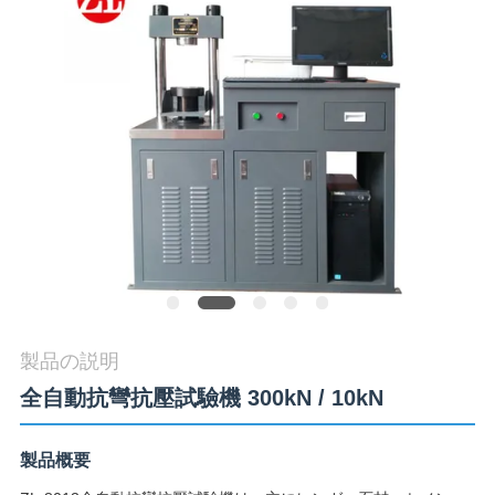
旅
行
品
質
管
理
私
製品の説明
達
全自動抗彎抗壓試驗機 300kN / 10kN
に
製品概要
連