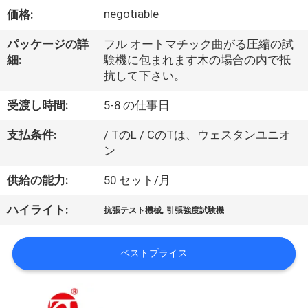
デ
negotiable
価格:
オ
パッケージの詳
フル オートマチック曲がる圧縮の試
細:
験機に包まれます木の場合の内で抵
私
抗して下さい。
達
受渡し時間:
5-8 の仕事日
に
支払条件:
/ TのL / CのTは、ウェスタンユニオ
ン
つ
供給の能力:
50 セット/月
い
て
,
ハイライト:
抗張テスト機械
引張強度試験機
ベストプライス
工
場