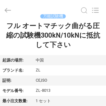
2018
-
2026
Dongguan
Zhongli
万能試験機
Instrument
Technology
Co.,
フル オートマチック曲がる圧
家
Ltd..
All
Rights
縮の試験機300kN/10kNに抵抗
Reserved.
プ
して下さい
ロ
ダ
起源の場所:
中国
ク
ZL
ブランド名:
ト
CE,ISO
証明:
ZL-8013
モデル番号:
ビ
最小注文数量:
1 セット