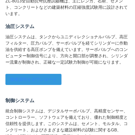
ZL-8013全自動抗彎抗壓試驗機は、主にレンガ、石材、セメン
絡
ト、コンクリートなどの建築材料の圧縮強度試験用に設計されて
います。
し
油圧システム
な
油圧システムは、タンクからユニディレクショナルバルブ、高圧
さ
フィルター、圧力バルブ、サーボバルブを経てシリンダーに作動
油を供給する高圧ポンプを備えています。サーボバルブへのコン
い
ピューター制御信号により、方向と開口部が調整され、シリンダ
ー流量が制御され、正確な一定試験力制御が可能になります。
ニ
技術資料をダウンロード
ュ
ー
制御システム
ス
統合制御システムは、デジタルサーボバルブ、高精度センサー、
コントローラー、ソフトウェアを備えており、優れた制御精度と
信頼性を提供します。このシステムは、セメント、モルタル、コ
ンクリート、およびさまざまな建設材料の試験に関するGB、
引