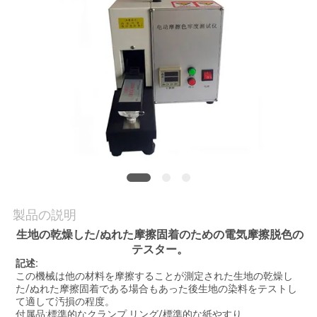
旅
行
品
質
管
理
製品の説明
私
生地の乾燥した/ぬれた摩擦固着のための電気摩擦脱色の
達
テスター。
記述:
に
この機械は他の材料を摩擦することが測定された生地の乾燥し
た/ぬれた摩擦固着である場合もあった後生地の染料をテストし
連
て適して汚損の程度。
付属品:標準的なクランプ リング/標準的な紙やすり