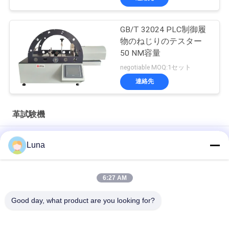
SITEMAP
GB/T 32024 PLC制御履
物のねじりのテスター
PRIVACY
50 NM容量
POLICY
negotiable MOQ:1セット
連絡先
革試験機
原料の甲革のためのひどい透磁率計の革試験機4グループの、6
Luna
ディジットの表示LCD
LCD衣類/靴/袋で使用されるひどいFlexometerの革試験機
6:27 AM
SATRA TM171のひどい曲る革動的防水浸透測定装置
Good day, what product are you looking for?
人気カテゴリ
すべて