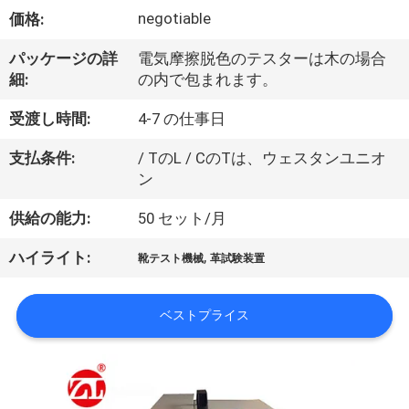
デ
negotiable
価格:
オ
パッケージの詳
電気摩擦脱色のテスターは木の場合
細:
の内で包まれます。
私
受渡し時間:
4-7 の仕事日
達
支払条件:
/ TのL / CのTは、ウェスタンユニオ
に
ン
つ
供給の能力:
50 セット/月
い
,
ハイライト:
靴テスト機械
革試験装置
て
ベストプライス
工
場