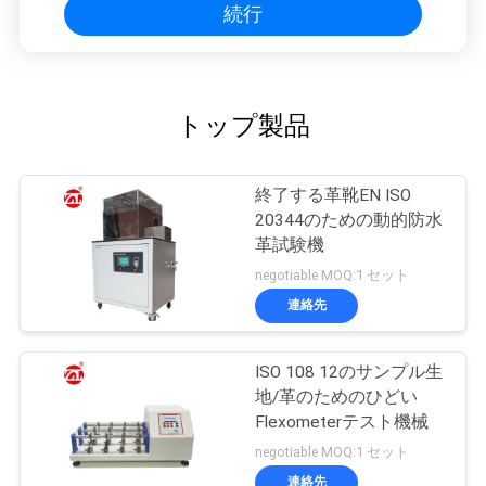
続行
用
を
要
トップ製品
求
終了する革靴EN ISO
し
20344のための動的防水
革試験機
な
negotiable MOQ:1 セット
さ
連絡先
い
ISO 108 12のサンプル生
地/革のためのひどい
VR
Flexometerテスト機械
SHOW
negotiable MOQ:1 セット
連絡先