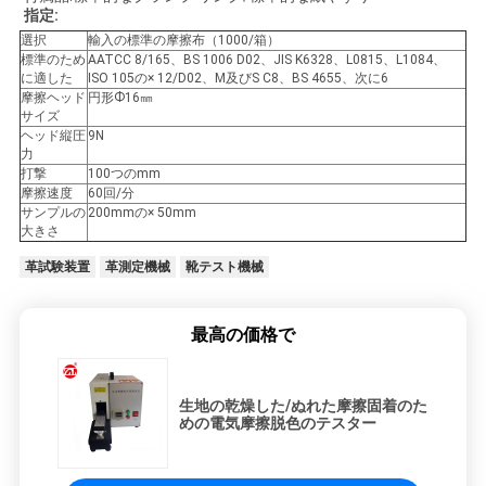
指定:
絡
選択
輸入の標準の摩擦布（1000/箱）
し
標準のため
AATCC 8/165、BS 1006 D02、JIS K6328、L0815、L1084、
に適した
ISO 105の× 12/D02、M及びS C8、BS 4655、次に6
摩擦ヘッド
円形Ф16㎜
な
サイズ
ヘッド縦圧
9N
さ
力
打撃
100つのmm
い
摩擦速度
60回/分
サンプルの
200mmの× 50mm
大きさ
ニ
革試験装置
革測定機械
靴テスト機械
ュ
最高の価格で
ー
ス
生地の乾燥した/ぬれた摩擦固着のた
めの電気摩擦脱色のテスター
引