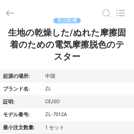
2018
-
2026
Dongguan
Zhongli
革試験機
Instrument
Technology
Co.,
生地の乾燥した/ぬれた摩擦固
家
Ltd..
All
Rights
着のための電気摩擦脱色のテ
Reserved.
プ
スター
ロ
ダ
起源の場所:
中国
ク
ZL
ブランド名:
ト
CE,ISO
証明:
ZL-7012A
モデル番号:
ビ
最小注文数量:
1 セット