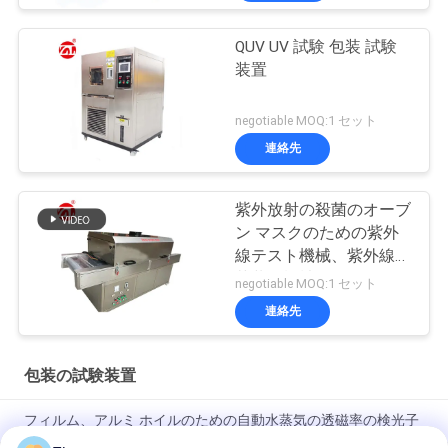
QUV UV 試験 包装 試験
装置
negotiable MOQ:1 セット
連絡先
紫外放射の殺菌のオーブ
ン マスクのための紫外
線テスト機械、紫外線滅
菌装置機械
negotiable MOQ:1 セット
連絡先
包装の試験装置
フィルム、アルミ ホイルのための自動水蒸気の透磁率の検光子