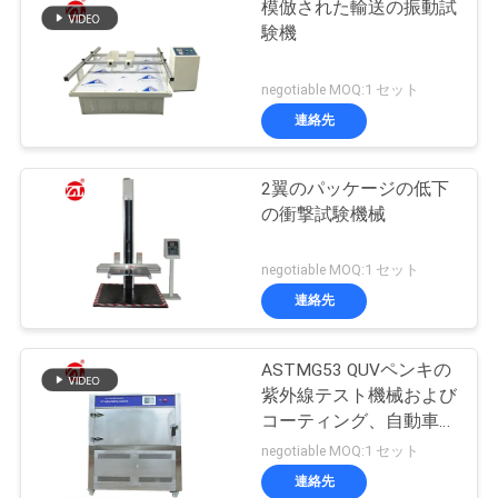
模倣された輸送の振動試
験機
negotiable MOQ:1 セット
連絡先
2翼のパッケージの低下
の衝撃試験機械
negotiable MOQ:1 セット
連絡先
ASTMG53 QUVペンキの
紫外線テスト機械および
コーティング、自動車、
プラスチック等
negotiable MOQ:1 セット
連絡先