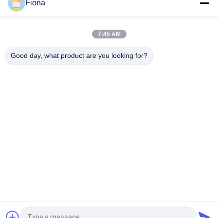
Fiona
ASTM D642の段ボール箱のクラッシュの圧縮の抵抗力があるテ
スター
7:45 AM
ISO3036アナログのタイプ ボール紙のピアースの強さのテスタ
ー/反暴露性能
Good day, what product are you looking for?
人気カテゴリ
すべて
ゴム製試験機
加硫の出版物機械
2つのロール製造所
万能試験機
Banburyのミキサー
抗張試験機
金属探知器機械
環境試験室