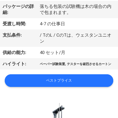
デ
パッケージの詳
落ちる包装の試験機は木の場合の内
オ
細:
で包まれます。
受渡し時間:
4-7 の仕事日
私
支払条件:
/ TのL / CのTは、ウェスタンユニオ
達
ン
に
供給の能力:
40 セット/月
つ
,
ハイライト:
ペーパー試験装置
テスターを破烈させるカートン
い
て
ベストプライス
工
場