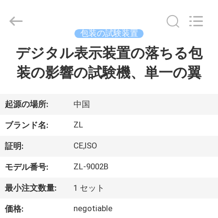
2018
-
2026
Dongguan
Zhongli
包装の試験装置
Instrument
Technology
Co.,
デジタル表示装置の落ちる包
家
Ltd..
All
Rights
装の影響の試験機、単一の翼
Reserved.
プ
ロ
起源の場所:
中国
ダ
ZL
ブランド名:
ク
CE,ISO
証明:
ト
ZL-9002B
モデル番号:
最小注文数量:
1 セット
ビ
negotiable
価格: