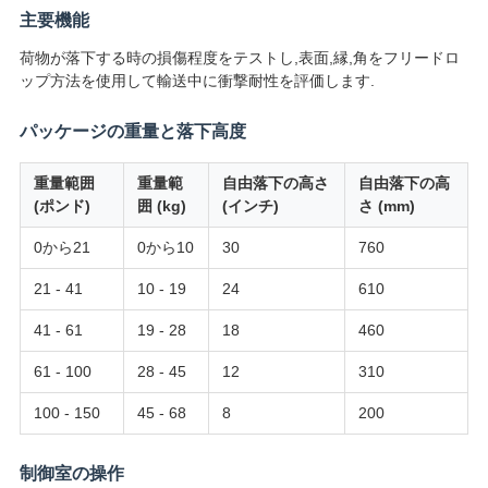
絡
主要機能
荷物が落下する時の損傷程度をテストし,表面,縁,角をフリードロ
し
ップ方法を使用して輸送中に衝撃耐性を評価します.
な
パッケージの重量と落下高度
さ
重量範囲
重量範
自由落下の高さ
自由落下の高
い
(ポンド)
囲 (kg)
(インチ)
さ (mm)
0から21
0から10
30
760
ニ
21 - 41
10 - 19
24
610
ュ
41 - 61
19 - 28
18
460
ー
61 - 100
28 - 45
12
310
ス
100 - 150
45 - 68
8
200
制御室の操作
引