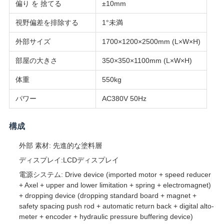
偏り を 捨てる
±10mm
SITEMAP
視野偏差を排除する
1°未満
外部サイズ
1700×1200×2500mm (L×W×H)
PRIVACY
部屋の大きさ
350×350×1100mm (L×W×H)
POLICY
体重
550kg
パワー
AC380V 50Hz
構成
外部 素材: 先進的な塗料層
ディスプレイ:LCDディスプレイ
電源システム: Drive device (imported motor + speed reducer
+ Axel + upper and lower limitation + spring + electromagnet)
+ dropping device (dropping standard board + magnet +
safety spacing push rod + automatic return back + digital alto-
meter + encoder + hydraulic pressure buffering device)