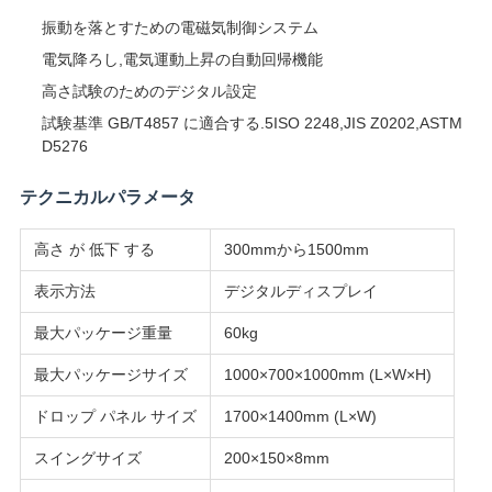
振動を落とすための電磁気制御システム
用
電気降ろし,電気運動上昇の自動回帰機能
を
高さ試験のためのデジタル設定
要
試験基準 GB/T4857 に適合する.5ISO 2248,JIS Z0202,ASTM
D5276
求
テクニカルパラメータ
し
な
高さ が 低下 する
300mmから1500mm
表示方法
デジタルディスプレイ
さ
最大パッケージ重量
60kg
い
最大パッケージサイズ
1000×700×1000mm (L×W×H)
VR
ドロップ パネル サイズ
1700×1400mm (L×W)
SHOW
スイングサイズ
200×150×8mm