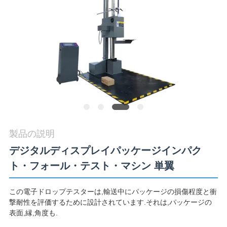
旅
行
品
質
管
理
製品の説明
デジタルディスプレイパッケージインパク
私
ト・フォール・テスト・マシン 単翼
達
この電子ドロップテスターは,輸送中にパッケージの損傷程度と衝
に
撃耐性を評価するために設計されています.それは,パッケージの
表面,縁,角度も.
連