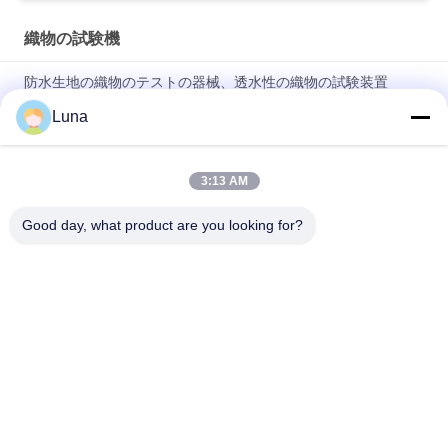
織物の試験機
防水生地の織物のテストの器械、透水性の織物の試験装置
Luna
フル オートの生地の空気透磁率のテスター、変色無しおよび酸
化無し
3:13 AM
自動無線織物ローリングマシン 縁制御システム付き 織物検査機
器
Good day, what product are you looking for?
人気カテゴリ
すべて
ゴム製試験機
加硫の出版物機械
2つのロール製造所
万能試験機