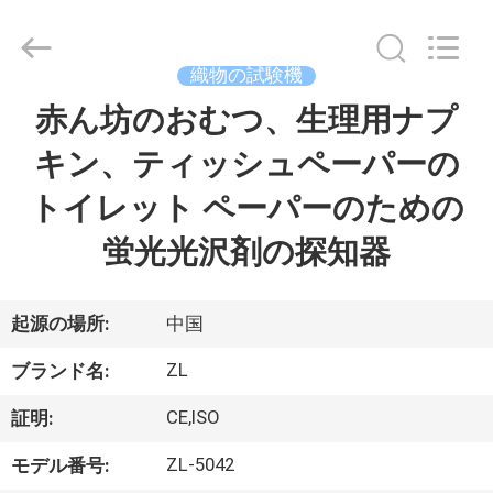
2018
-
2026
Dongguan
Zhongli
織物の試験機
Instrument
Technology
Co.,
赤ん坊のおむつ、生理用ナプ
家
Ltd..
All
Rights
キン、ティッシュペーパーの
Reserved.
プ
トイレット ペーパーのための
ロ
蛍光光沢剤の探知器
ダ
ク
起源の場所:
中国
ト
ZL
ブランド名:
CE,ISO
証明:
ビ
ZL-5042
モデル番号: