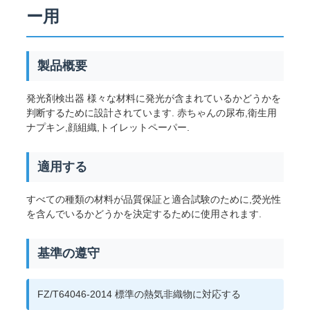
絡
ー用
し
製品概要
な
さ
発光剤検出器 様々な材料に発光が含まれているかどうかを
判断するために設計されています. 赤ちゃんの尿布,衛生用
い
ナプキン,顔組織,トイレットペーパー.
適用する
ニ
ュ
すべての種類の材料が品質保証と適合試験のために,熒光性
を含んでいるかどうかを決定するために使用されます.
ー
基準の遵守
ス
FZ/T64046-2014 標準の熱気非織物に対応する
引