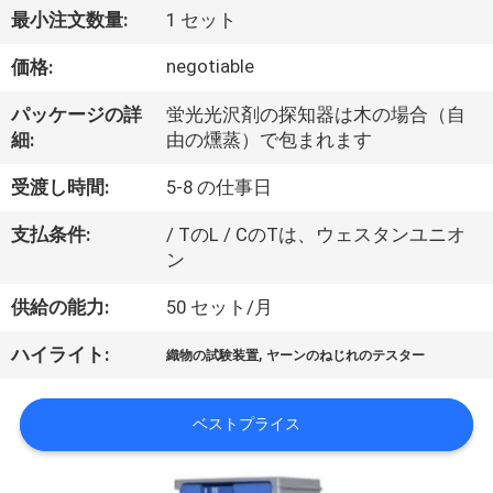
デ
最小注文数量:
1 セット
オ
negotiable
価格:
私
パッケージの詳
蛍光光沢剤の探知器は木の場合（自
細:
由の燻蒸）で包まれます
達
受渡し時間:
5-8 の仕事日
に
支払条件:
/ TのL / CのTは、ウェスタンユニオ
つ
ン
い
供給の能力:
50 セット/月
て
,
ハイライト:
織物の試験装置
ヤーンのねじれのテスター
工
ベストプライス
場