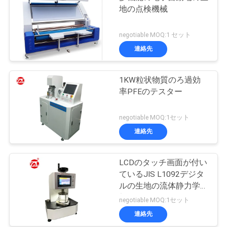
地の点検機械
negotiable MOQ:1 セット
連絡先
1KW粒状物質のろ過効
率PFEのテスター
negotiable MOQ:1セット
連絡先
LCDのタッチ画面が付い
ているJIS L1092デジタ
ルの生地の流体静力学頭
部のテスター
negotiable MOQ:1セット
連絡先