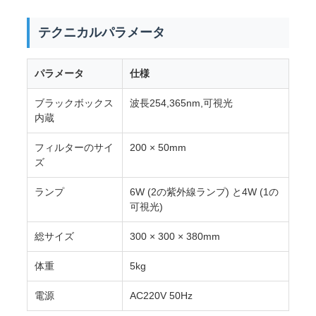
用
テクニカルパラメータ
を
パラメータ
仕様
要
ブラックボックス
波長254,365nm,可視光
求
内蔵
し
フィルターのサイ
200 × 50mm
な
ズ
さ
ランプ
6W (2の紫外線ランプ) と4W (1の
可視光)
い
総サイズ
300 × 300 × 380mm
VR
体重
5kg
SHOW
電源
AC220V 50Hz