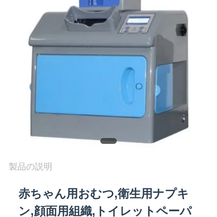
旅
行
品
質
管
理
私
製品の説明
達
に
赤ちゃん用おむつ,衛生用ナプキ
連
ン,顔面用組織,トイレットペーパ