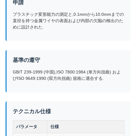
申請
用
プラスチック変形能力の測定と,0.1mmから10.0mmまでの
を
直径を持つ金属ワイヤの表面および内部の欠陥の検出のた
めに設計された.
要
求
し
基準の遵守
な
GB/T 239-1999 (中国),ISO 7800:1984 (単方向扭曲) およ
びISO 9649:1990 (双方向扭曲) 規格に適合する.
さ
い
テクニカル仕様
VR
SHOW
パラメータ
仕様