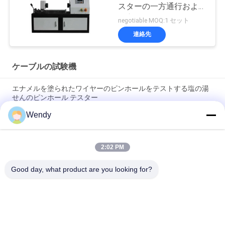
スターの一方通行および
二方向にねじを選別しま
negotiable MOQ:1 セット
す
連絡先
ケーブルの試験機
エナメルを塗られたワイヤーのピンホールをテストする塩の湯
せんのピンホール テスター
Wendy
ASTM D149 IEC 60243 電圧破壊試験機 絶縁材料 破壊電圧試験
装置
2:02 PM
IEC 60068-2 ISO 5344 シヌソイド振動試験機械価格 Un38.3 バッ
テリー振動試験テーブル
Good day, what product are you looking for?
人気カテゴリ
すべて
ゴム製試験機
加硫の出版物機械