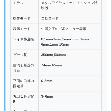
モデル
メタルワイヤストッド トルション試
SITEMAP
験機
動作モード
自動ロード
PRIVACY
表示モード
中国文字のLCDメニュー表示
POLICY
ワイヤ棒直径
0.1mm-1mm,1mm-3mm,1mm-
6mm,1mm-10mm
ゲージ長
350mm,500mm
歯周切断器の
74mm 65mm
直径
平面の口首の
0-3mm
固定帯
丸口 1 固定範
3~6mm
囲