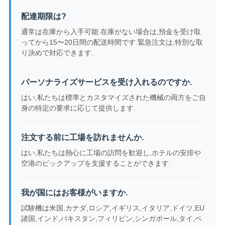
配達期限は?
通常は在庫から入手可能.在庫がない場合は,預金を受け取
ってから15〜20日間の配送時間です.緊急注文は,特別な取
り決めで対応できます.
パーソナライズサービスを受け入れるのですか.
はい,私たちは標準とカスタマイズされた機械の両方をご自
身の特定の要求に応じて提供します.
注文する前に工場を訪れませんか.
はい,私たちは熱心に工場の訪問を歓迎し,ホテルの安排や
空港のピックアップを支援することができます.
我が国にはお客様がいますか.
試験機は米国,カナダ,ロシア,イギリス,イタリア,ドイツ,EU
諸国,インド,パキスタン,フィリピン,シンガポール,タイ,ベ