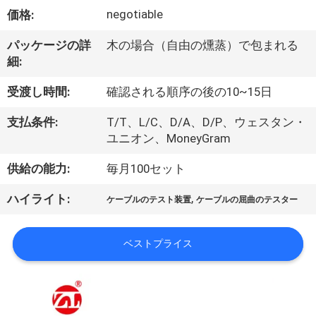
デ
negotiable
価格:
オ
パッケージの詳
木の場合（自由の燻蒸）で包まれる
細:
私
受渡し時間:
確認される順序の後の10~15日
達
支払条件:
T/T、L/C、D/A、D/P、ウェスタン・
に
ユニオン、MoneyGram
つ
供給の能力:
毎月100セット
い
,
ハイライト:
ケーブルのテスト装置
ケーブルの屈曲のテスター
て
ベストプライス
工
場