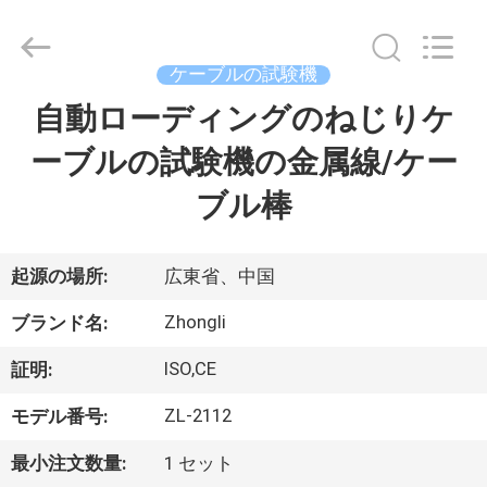
2018
-
2026
Dongguan
Zhongli
ケーブルの試験機
Instrument
Technology
Co.,
自動ローディングのねじりケ
家
Ltd..
All
Rights
ーブルの試験機の金属線/ケー
Reserved.
プ
ブル棒
ロ
ダ
起源の場所:
広東省、中国
ク
Zhongli
ブランド名:
ト
ISO,CE
証明:
ZL-2112
モデル番号:
ビ
最小注文数量:
1 セット