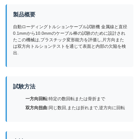
絡
製品概要
し
自動ローディングトルションケーブル試験機 金属線と直径
な
0.1mmから10.0mmのケーブル棒の試験のために設計され
たこの機械は,プラスチック変形能力を評価し,片方向また
さ
は双方向トルションテストを通じて表面と内部の欠陥を検
出.
い
ニ
試験方法
ュ
一方向回転:
特定の数回転または骨折まで
ー
双方向扭曲:
同じ数回,または折れまで,逆方向に回転
ス
引