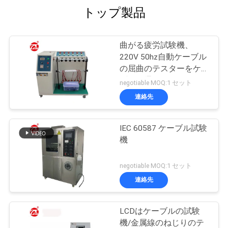
トップ製品
曲がる疲労試験機、
220V 50hz自動ケーブル
の屈曲のテスターをケー
ブルで通信して下さい
negotiable MOQ:1 セット
連絡先
IEC 60587 ケーブル試験
機
negotiable MOQ:1 セット
連絡先
LCDはケーブルの試験
機/金属線のねじりのテ