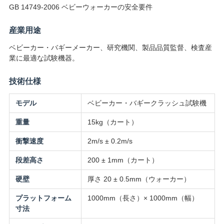
GB 14749-2006 ベビーウォーカーの安全要件
用
産業用途
を
ベビーカー・バギーメーカー、研究機関、製品品質監督、検査産
要
業に最適な試験機器。
求
技術仕様
し
モデル
ベビーカー・バギークラッシュ試験機
な
重量
15kg（カート）
さ
衝撃速度
2m/s ± 0.2m/s
い
段差高さ
200 ± 1mm（カート）
硬壁
厚さ 20 ± 0.5mm（ウォーカー）
VR
プラットフォーム
1000mm（長さ）× 1000mm（幅）
SHOW
寸法