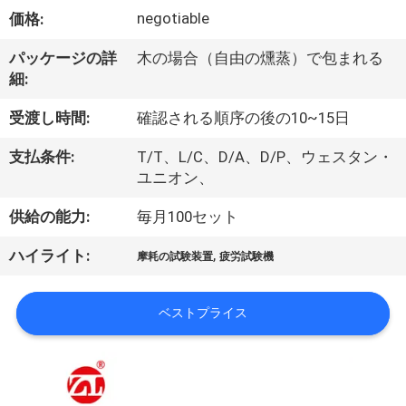
デ
negotiable
価格:
オ
パッケージの詳
木の場合（自由の燻蒸）で包まれる
細:
私
受渡し時間:
確認される順序の後の10~15日
達
支払条件:
T/T、L/C、D/A、D/P、ウェスタン・
に
ユニオン、
つ
供給の能力:
毎月100セット
い
,
ハイライト:
摩耗の試験装置
疲労試験機
て
ベストプライス
工
場