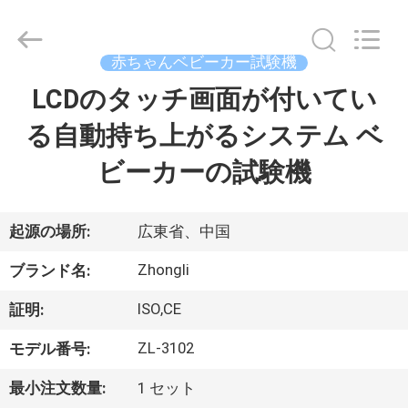
2018
-
2026
Dongguan
Zhongli
赤ちゃんベビーカー試験機
Instrument
Technology
Co.,
LCDのタッチ画面が付いてい
家
Ltd..
All
Rights
る自動持ち上がるシステム ベ
Reserved.
プ
ビーカーの試験機
ロ
ダ
起源の場所:
広東省、中国
ク
Zhongli
ブランド名:
ト
ISO,CE
証明:
ZL-3102
モデル番号:
ビ
最小注文数量:
1 セット