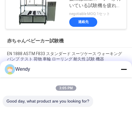
いている試験機を疲れさ
せる
negotiable MOQ:1セット
連絡先
赤ちゃんベビーカー試験機
EN 1888 ASTM F833 スタンダード スーツケース ウォーキング
バンプ テスト 荷物 車輪 ローリング 耐久性 試験 機器
Wendy
点検企業およびセクターで使用される赤ん坊のカートの車輪の
摩耗の試験機
3:05 PM
手押車の歩行のマイレッジのベビーカーの試験機の摩損性試験
装置
Good day, what product are you looking for?
人気カテゴリ
すべて