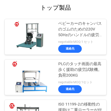
トップ製品
ベビーカーのキャンバス
のゴムのための220V
50Hzのハンドルの疲労
試験機は利用できるベル
negotiable MOQ:1 セット
トを運びます
連絡先
PLCのタッチ画面の最高
歩く援助の疲労試験機。
負荷200KG
negotiable MOQ:1セット
連絡先
ISO 11199-2の移動性の
援助は二重ローラーが付