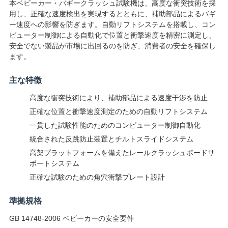
本ベビーカー・バギークラッシュ試験機は、高度な衝突技術を採
絡
用し、正確な速度検出を実現するとともに、補助部品によるバギ
ー速度への影響を防ぎます。自動リフトシステムを搭載し、コン
し
ピューター制御による自動化で位置と衝撃速度を精密に測定し、
安全でない製品が市場に出回るのを防ぎ、消費者の安全を確保し
な
ます。
さ
主な特徴
い
高度な衝突技術により、補助部品による速度干渉を防止
正確な位置と衝撃速度測定のための自動リフトシステム
ニ
一貫した試験性能のためのコンピューター制御自動化
統合された反跳防止装置とチルトスライドシステム
ュ
高架プラットフォームを備えたレールクラッシュボードサ
ポートシステム
ー
正確な試験のための角穴衝撃プレート設計
ス
準拠規格
GB 14748-2006 ベビーカーの安全要件
引