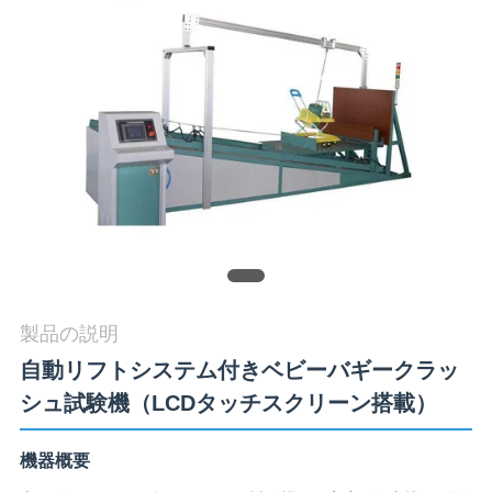
旅
行
品
質
管
理
製品の説明
私
自動リフトシステム付きベビーバギークラッ
達
シュ試験機（LCDタッチスクリーン搭載）
に
機器概要
連