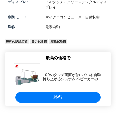
ディスプレイ
LCDタッチスクリーンデジタルディス
SITEMAP
プレイ
制御モード
マイクロコンピューター自動制御
PRIVACY
動作
電動自動
POLICY
摩耗の試験装置
疲労試験機
摩耗試験機
最高の価格で
LCDのタッチ画面が付いている自動
持ち上がるシステム ベビーカーの試
験機
続行