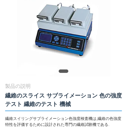
旅
行
品
質
管
理
製品の説明
私
繊維のスライス サブライメーション 色の強度
達
テスト 繊維のテスト 機械
に
繊維スイリングサブライメーション色強度検査機は,繊維の色強度
連
特性を評価するために設計された専門の繊維試験機である.