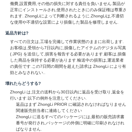
働費,設置費用,その他の損失に対する責任を負いません.製品が
SITEMAP
正常にインストールされ,使用されたときにのみ保証権は尊重さ
れます. ZhongLiによって判断されるように.ZhongLiは,不適切
な使用や不適切な設置により損傷した製品を修理しません.
PRIVACY
返品方針は?
POLICY
すべての注文は,工場を完備して作業状態のままに出荷します.
お客様は,受領から7日以内に,損傷したアイテムのデジタル写真
(.JPG) を送信して,損害を報告する必要があります.顧客は,損傷
した商品を保持する必要があります.輸送中の損害は,運送業者
の責任です.この7日間の期間を超えた請求は ZhongLi により有
効とみなされない..
壊れたらどうする?
ZhongLi は,注文の送料から30日以内に返品を受け取り,返金を
行います.以下の例外を注意してください.
返品はまず ZhongLi PRIOR に確認されなければなりません
関連販売担当者に連絡してください
ZhongLi に送るすべてのパッケージには,最初の販売請求書
番号が発行され,パッケージの外側に明確に印刷されなけれ
ばなりません.