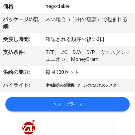
デ
negotiable
価格:
オ
パッケージの詳
木の場合（自由の燻蒸）で包まれる
細:
私
受渡し時間:
確認される順序の後の3日
達
支払条件:
T/T、L/C、D/A、D/P、ウェスタン・
に
ユニオン、MoneyGram
つ
供給の能力:
毎月100セット
い
,
ハイライト:
摩耗抵抗の試験機
ヤーンのねじれのテスター
て
ベストプライス
工
場