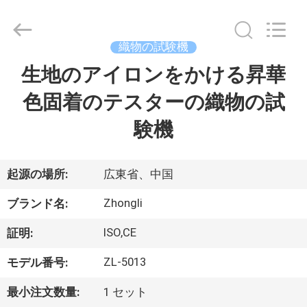
2018
-
2026
Dongguan
Zhongli
織物の試験機
Instrument
Technology
Co.,
生地のアイロンをかける昇華
家
Ltd..
All
Rights
色固着のテスターの織物の試
Reserved.
プ
験機
ロ
ダ
起源の場所:
広東省、中国
ク
Zhongli
ブランド名:
ト
ISO,CE
証明:
ZL-5013
モデル番号:
ビ
最小注文数量:
1 セット