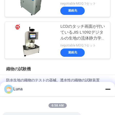
negotiable MOQ:1セット
連絡先
LCDのタッチ画面が付い
ているJIS L1092デジタ
ルの生地の流体静力学頭
部のテスター
negotiable MOQ:1セット
連絡先
織物の試験機
防水生地の織物のテストの器械、透水性の織物の試験装置
Luna
フル オートの生地の空気透磁率のテスター、変色無しおよび酸
化無し
6:58 AM
自動無線織物ローリングマシン 縁制御システム付き 織物検査機
器