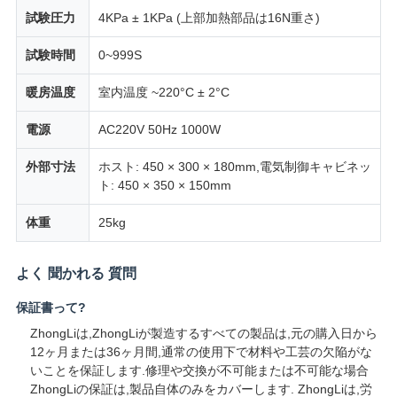
試験圧力
4KPa ± 1KPa (上部加熱部品は16N重さ)
用
試験時間
0~999S
を
暖房温度
室内温度 ~220°C ± 2°C
要
電源
AC220V 50Hz 1000W
求
し
外部寸法
ホスト: 450 × 300 × 180mm,電気制御キャビネッ
ト: 450 × 350 × 150mm
な
体重
25kg
さ
い
よく 聞かれる 質問
保証書って?
VR
ZhongLiは,ZhongLiが製造するすべての製品は,元の購入日から
12ヶ月または36ヶ月間,通常の使用下で材料や工芸の欠陥がな
SHOW
いことを保証します.修理や交換が不可能または不可能な場合
ZhongLiの保証は,製品自体のみをカバーします. ZhongLiは,労