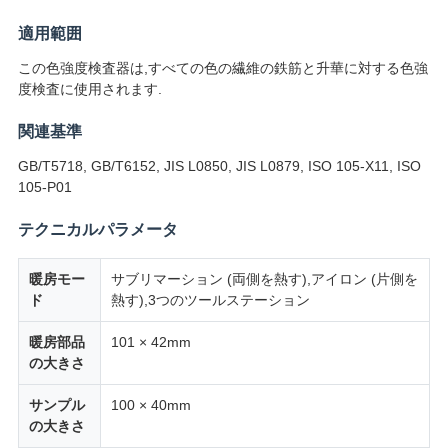
絡
適用範囲
し
この色強度検査器は,すべての色の繊維の鉄筋と升華に対する色強
度検査に使用されます.
な
関連基準
さ
GB/T5718, GB/T6152, JIS L0850, JIS L0879, ISO 105-X11, ISO
い
105-P01
テクニカルパラメータ
ニ
暖房モー
サブリマーション (両側を熱す),アイロン (片側を
ュ
ド
熱す),3つのツールステーション
ー
暖房部品
101 × 42mm
の大きさ
ス
サンプル
100 × 40mm
の大きさ
引