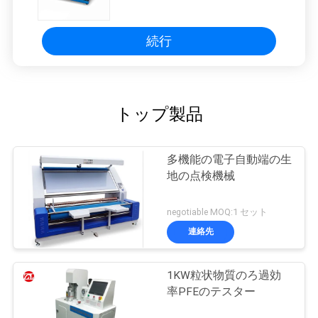
続行
トップ製品
多機能の電子自動端の生
地の点検機械
negotiable MOQ:1 セット
連絡先
1KW粒状物質のろ過効
率PFEのテスター