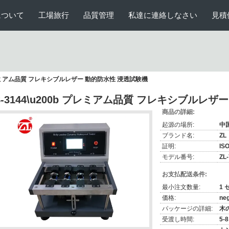
について
工場旅行
品質管理
私達に連絡しなさい
見積
b プレミアム品質 フレキシブルレザー 動的防水性 浸透試験機
S-3144\u200b プレミアム品質 フレキシブルレ
商品の詳細:
起源の場所:
中
ブランド名:
ZL
証明:
IS
モデル番号:
ZL
お支払配送条件:
最小注文数量:
1 
価格:
neg
パッケージの詳細:
木
受渡し時間:
5-