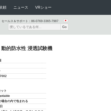
依頼
ニュース
VRショー
セールス＆サポート：
86-0769-3365-7987
Go
ザー 動的防水性 浸透試験機
国
O
-7002
セット
otiable
の場合の内で包まれる
8日