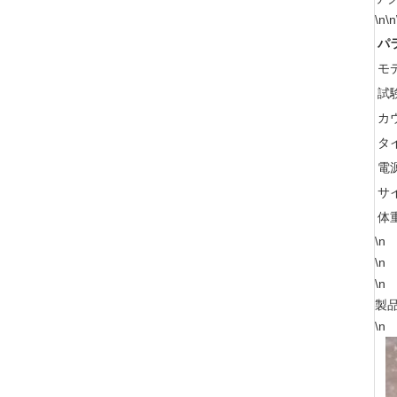
\n\n
パ
モ
試
カ
タ
電
サ
体
\n
\n
\n
製
\n