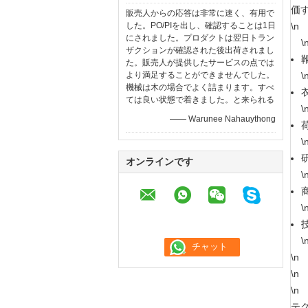
価
販売人からの応答は非常に速く、有用で
した。PO/PIを出し、確認することは1日
\n
にされました。プロダクトは翌日トラン
\
ザクションが確認された後出荷されまし
た。販売人が提供したサービスの点では
より満足することができませんでした。
\
機械は木の場合でよく詰まります。すべ
ては良い状態で着きました。と来られる
\
—— Warunee Nahauythong
\
オンラインです
\
\
\
\n
\n
\n
テ