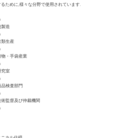
するために,様々な分野で使用されています.
n
靴製造
n
衣類生産
n
荷物・手袋産業
n
研究室
n
商品検査部門
n
技術監督及び仲裁機関
n
クニカル仕様