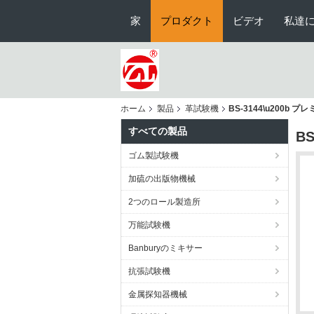
家
プロダクト
ビデオ
私達
ホーム
製品
革試験機
BS-3144\u200
すべての製品
B
ゴム製試験機
加硫の出版物機械
2つのロール製造所
万能試験機
Banburyのミキサー
抗張試験機
金属探知器機械