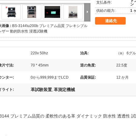
トン
支払条件:
ン
供給の能力:
1 
連絡先
大画像 :
BS-3144\u200b プレミアム品質 フレキシブル
レザー 動的防水性 浸透試験機
220v 50hz
治具:
（a） 6グ
験片寸法:
70 * 45mm
逆の角度:
22.5度
ウンター:
0から999,999までLCD
品質保証:
12 か月
革試験装置
革測定機械
イライト:
,
-3144 プレミアム品質の 柔軟性のある革 ダイナミック 防水性 透透性 試