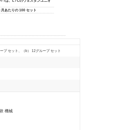
/ Tは、L / Cのウェスタンユニオ
ヶ月あたりの 100 セット
ループ セット、（b） 12グループ セット
験 機械