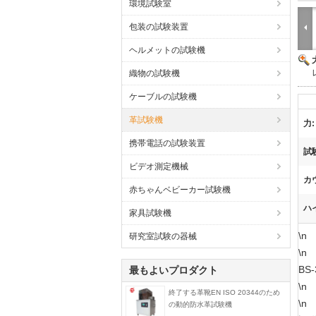
環境試験室
包装の試験装置
ヘルメットの試験機
織物の試験機
ケーブルの試験機
革試験機
力:
携帯電話の試験装置
試
ビデオ測定機械
カ
赤ちゃんベビーカー試験機
ハ
家具試験機
\n
研究室試験の器械
\n
BS
最もよいプロダクト
\n
終了する革靴EN ISO 20344のため
\n
の動的防水革試験機