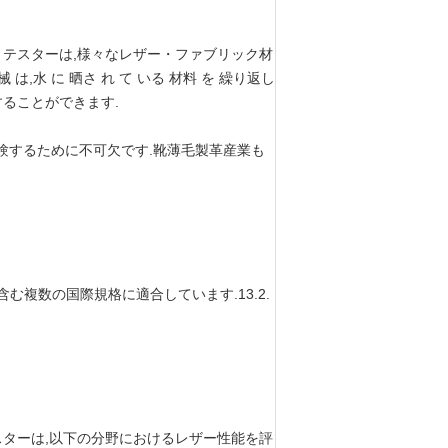
テスターは,様々なレザー・ファブリック材
水 に 晒さ れ て いる 材料 を 繰り返し
することができます.
試験するために不可欠です.靴薄毛製革産業も
1第6章を含む複数の国際規格に適合しています.13.2.
ターは,以下の分野におけるレザー性能を評