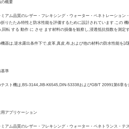
備の概要
レミアム品質のレザー・フレキシング・ウォーター・ペネトレーション・
折りたたみ特性と防水性能を評価するために設計されています.この 機械 は,
,回転 する 動作 に させ ます材料の損傷を観察し,浸透抵抗指数を測定
の機器は,逆水露出条件下で,皮革,真皮,布,および他の材料の防水性能を
拠基準
テスト機は,BS-3144,JIB-K6545,DIN-53338およびGB/T 2099
業用アプリケーション
レミアム品質のレザー・フレキシング・ウォーター・ペネトランス・テス