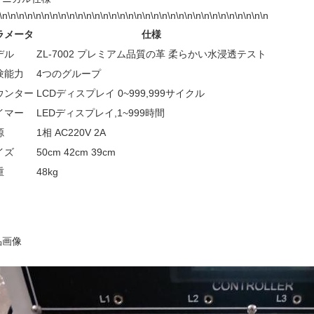
\n\n\n\n\n\n\n\n\n\n\n\n\n\n\n\n\n\n\n\n\n\n\n\n\n\n\n\n\n\n\n\n
ラメータ
仕様
デル
ZL-7002 プレミアム品質の革 柔らかい水浸透テスト
験能力
4つのグループ
ウンター
LCDディスプレイ 0~999,999サイクル
イマー
LEDディスプレイ,1~999時間
源
1相 AC220V 2A
イズ
50cm 42cm 39cm
重
48kg
品画像