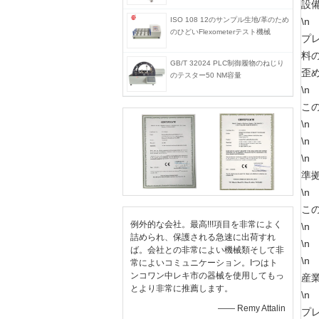
設
ISO 108 12のサンプル生地/革のため
\n
のひどいFlexometerテスト機械
プ
料の
GB/T 32024 PLC制御履物のねじり
歪め
のテスター50 NM容量
\n
こ
\n
\n
\n
準
\n
この
例外的な会社。最高!!!項目を非常によく
\n
詰められ、保護される急速に出荷すれ
\n
ば。会社との非常によい機械類そして非
\n
常によいコミュニケーション。Iつはト
ンコワン中レキ市の器械を使用してもっ
産
とより非常に推薦します。
\n
—— Remy Attalin
プ