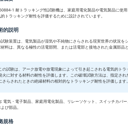
EC60884-1 耐トラッキング性試験機は、家庭用電化製品や電気製品に
気的トラッキング耐性を評価するために設計されています。
術的説明
の試験装置は、電気製品が湿気や不純物にさらされる現実世界の状況を
縁材料は、異なる極性の活電部間、または活電部と接地された金属部品
。
この試験は、アーク放電や放電現象によって引き起こされる電気的トラ
発火に対する材料の耐性を評価します。この破壊試験方法は、指定され
にさらされたときの絶縁材料の相対的なトラッキング耐性を評価します
:
電気・電子製品、家庭用電化製品、リレーソケット、スイッチカバー
および部品。
拠規格