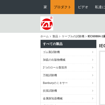
家
プロダクト
ビデオ
私達
ホーム
製品
ケーブルの試験機
IEC6088
すべての製品
I
ゴム製試験機
加硫の出版物機械
2つのロール製造所
万能試験機
Banburyのミキサー
抗張試験機
金属探知器機械