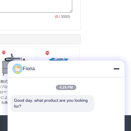
(
0
/ 3000)
Fiona
移動式ケーブルのため
エナメルを塗られたワ
のプログラマブル コン
イヤーのための
4:28 PM
ローラのU字型ワイヤ
IEC60851-5ケーブルの
ーによって繰り返され
試験機の塩の湯せんの
Good day, what product are you looking 
る曲がるテスター
ピンホール テスター
for?
見積依頼