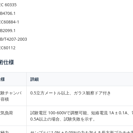
EC 60335
B4706.1
EC60884-1
B2099.1
B/T4207-2003
EC60112
術仕様
仕様
詳細
試験チャンバ
0.5立方メートル以上、ガラス観察ドア付き
ー容積
電気負荷
試験電圧 100-600Vで調整可能、短絡電流 1A ± 0.
0.5A以上の場合、試験失敗を示す。
電極力
サンプルに1.0N ± 0.05Nの力を加える長方形プラチナ