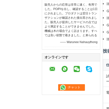
I
販売人からの応答は非常に速く、有用で
した。PO/PIを出し、確認することは1日
G
にされました。プロダクトは翌日トラン
I
ザクションが確認された後出荷されまし
た。販売人が提供したサービスの点では
G
より満足することができませんでした。
機械は木の場合でよく詰まります。すべ
G
ては良い状態で着きました。と来られる
I
—— Warunee Nahauythong
技
オンラインです