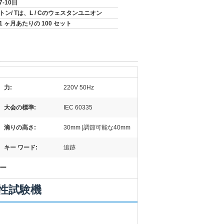
7-10日
トン/ Tは、L / Cのウェスタンユニオン
1 ヶ月あたりの 100 セット
力:
220V 50Hz
大会の標準:
IEC 60335
滴りの高さ:
30mm |調節可能な40mm
キー ワード:
追跡
ー
グ性試験機