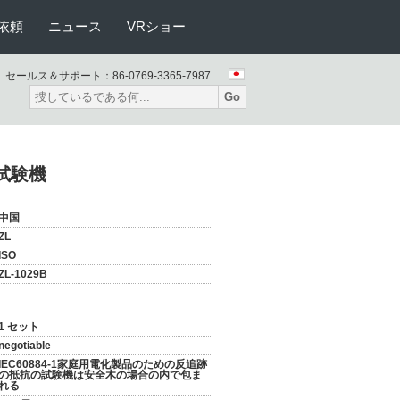
依頼
ニュース
VRショー
セールス＆サポート：
86-0769-3365-7987
Go
の試験機
中国
ZL
ISO
ZL-1029B
1 セット
negotiable
IEC60884-1家庭用電化製品のための反追跡
の抵抗の試験機は安全木の場合の内で包ま
れる