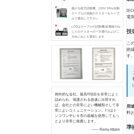
曲がる疲労試験機、220V 50hz自動
I
ケーブルの屈曲のテスターをケーブ
電
ルで通信して下さい
LCDはケーブルの試験機/金属線のね
技
じりのテスターの一方通行および二
方向にねじを選別します
こ
絶
す
例外的な会社。最高!!!項目を非常によく
詰められ、保護される急速に出荷すれ
ば。会社との非常によい機械類そして非
用途
常によいコミュニケーション。Iつはト
料
ンコワン中レキ市の器械を使用してもっ
とより非常に推薦します。
準
—— Remy Attalin