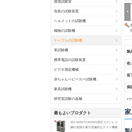
環境試験室
包装の試験装置
ヘルメットの試験機
織物の試験機
ケーブルの試験機
革試験機
製
携帯電話の試験装置
色:
ビデオ測定機械
低
赤ちゃんベビーカー試験機
保
家具試験機
研究室試験の器械
ハ
家
最もよいプロダクト
IEC 60587の6000V高圧ステンレス
鋼の追跡の索引普遍的なテスト機械
製