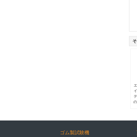
そ
の
ゴム製試験機