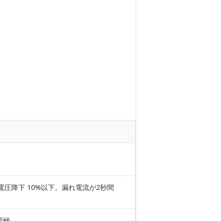
1A、電圧降下 10%以下。漏れ電流が2秒間
電極