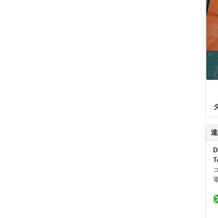
連
D
T