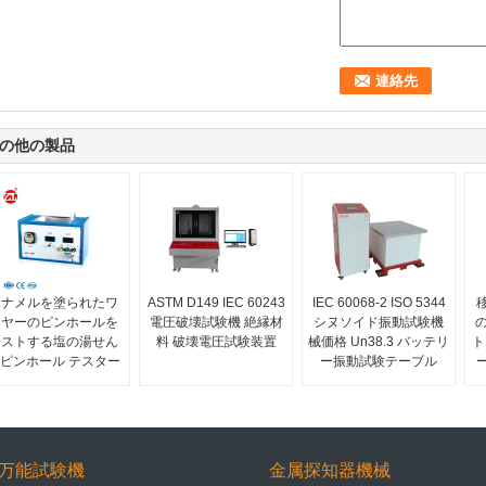
の他の製品
エナメルを塗られたワ
ASTM D149 IEC 60243
IEC 60068-2 ISO 5344
イヤーのピンホールを
電圧破壊試験機 絶縁材
シヌソイド振動試験機
テストする塩の湯せん
料 破壊電圧試験装置
械価格 Un38.3 バッテリ
ト
ピンホール テスター
ー振動試験テーブル
万能試験機
金属探知器機械