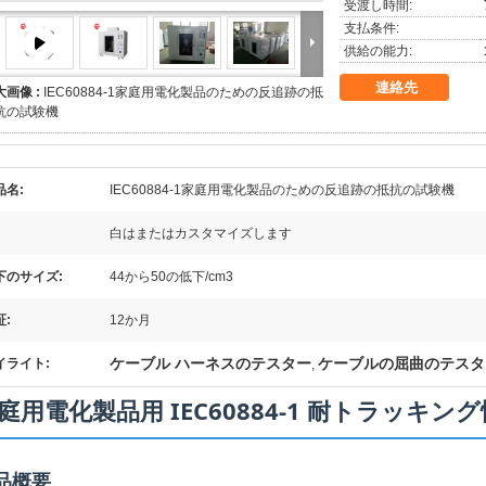
受渡し時間:
支払条件:
供給の能力:
連絡先
大画像 :
IEC60884-1家庭用電化製品のための反追跡の抵
抗の試験機
品名:
IEC60884-1家庭用電化製品のための反追跡の抵抗の試験機
白はまたはカスタマイズします
下のサイズ:
44から50の低下/cm3
証:
12か月
ケーブル ハーネスのテスター
ケーブルの屈曲のテスタ
イライト:
,
庭用電化製品用 IEC60884-1 耐トラッキン
品概要