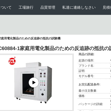
について
工場旅行
品質管理
私達に連絡しなさい
見積
4-1家庭用電化製品のための反追跡の抵抗の試験機
EC60884-1家庭用電化製品のための反追跡の抵抗
商品の詳細:
起源の場所:
ブランド名:
証明:
モデル番号:
お支払配送条件:
最小注文数量:
価格:
パッケージの詳細: