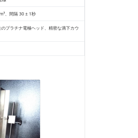
³、間隔 30 ± 1秒
性のプラチナ電極ヘッド、精密な滴下カウ