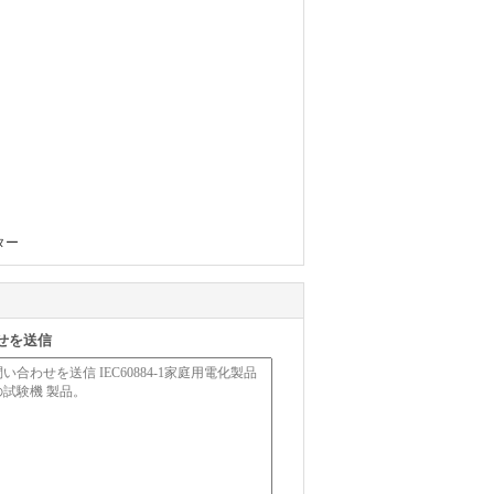
ター
せを送信