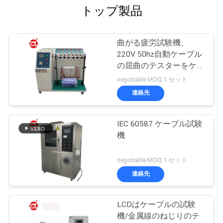
トップ製品
曲がる疲労試験機、
220V 50hz自動ケーブル
の屈曲のテスターをケー
ブルで通信して下さい
negotiable MOQ:1 セット
連絡先
IEC 60587 ケーブル試験
機
negotiable MOQ:1 セット
連絡先
LCDはケーブルの試験
機/金属線のねじりのテ