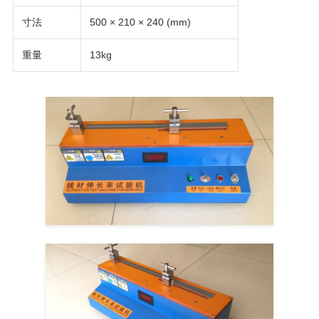
SITEMAP
寸法
500 × 210 × 240 (mm)
重量
13kg
PRIVACY
POLICY