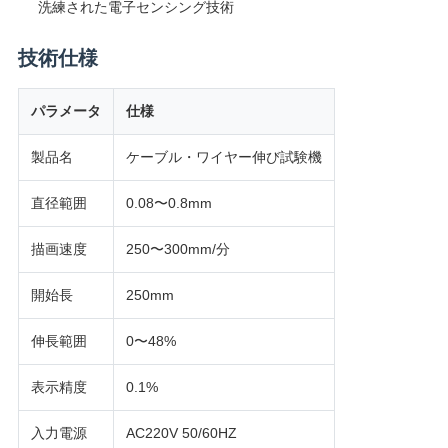
洗練された電子センシング技術
用
技術仕様
を
要
パラメータ
仕様
求
製品名
ケーブル・ワイヤー伸び試験機
し
直径範囲
0.08〜0.8mm
な
描画速度
250〜300mm/分
さ
開始長
250mm
い
伸長範囲
0〜48%
VR
表示精度
0.1%
SHOW
入力電源
AC220V 50/60HZ