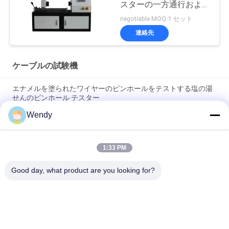
スターの一方通行および
二方向にねじを選別しま
negotiable MOQ:1 セット
す
連絡先
ケーブルの試験機
エナメルを塗られたワイヤーのピンホールをテストする塩の湯
せんのピンホール テスター
Wendy
ASTM D149 IEC 60243 電圧破壊試験機 絶縁材料 破壊電圧試験
装置
1:33 PM
IEC 60068-2 ISO 5344 シヌソイド振動試験機械価格 Un38.3 バッ
テリー振動試験テーブル
Good day, what product are you looking for?
人気カテゴリ
すべて
ゴム製試験機
加硫の出版物機械