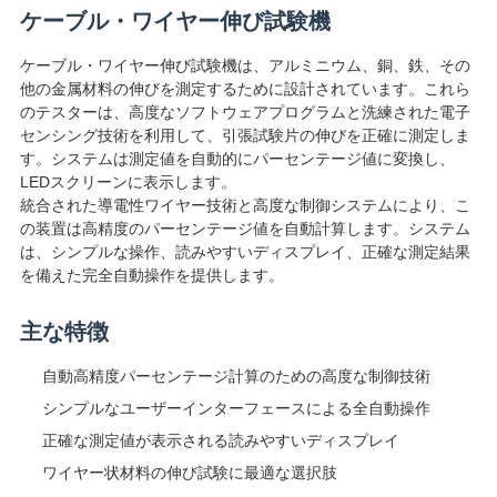
絡
ケーブル・ワイヤー伸び試験機
し
ケーブル・ワイヤー伸び試験機は、アルミニウム、銅、鉄、その
他の金属材料の伸びを測定するために設計されています。これら
な
のテスターは、高度なソフトウェアプログラムと洗練された電子
センシング技術を利用して、引張試験片の伸びを正確に測定しま
さ
す。システムは測定値を自動的にパーセンテージ値に変換し、
LEDスクリーンに表示します。
い
統合された導電性ワイヤー技術と高度な制御システムにより、こ
の装置は高精度のパーセンテージ値を自動計算します。システム
は、シンプルな操作、読みやすいディスプレイ、正確な測定結果
ニ
を備えた完全自動操作を提供します。
ュ
主な特徴
ー
自動高精度パーセンテージ計算のための高度な制御技術
ス
シンプルなユーザーインターフェースによる全自動操作
正確な測定値が表示される読みやすいディスプレイ
ワイヤー状材料の伸び試験に最適な選択肢
引