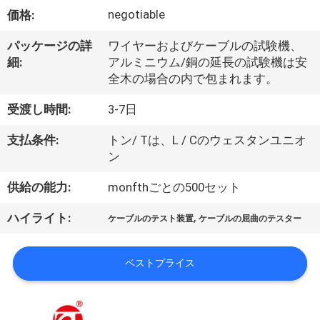
デ
negotiable
価格:
オ
パッケージの詳
ワイヤーおよびケーブルの試験機、
細:
アルミニウム/銅の延長の試験機は安
私
全木の場合の内で包まれます。
達
受渡し時間:
3-7日
に
支払条件:
トン/ Tは、L / Cのウェスタンユニオ
ン
つ
供給の能力:
monfthごとの500セット
い
て
,
ハイライト:
ケーブルのテスト装置
ケーブルの屈曲のテスター
ベストプライス
工
場