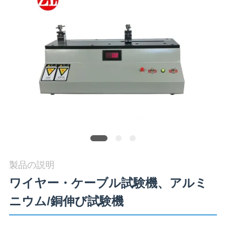
旅
行
品
質
管
理
私
製品の説明
達
ワイヤー・ケーブル試験機、アルミ
に
ニウム/銅伸び試験機
連