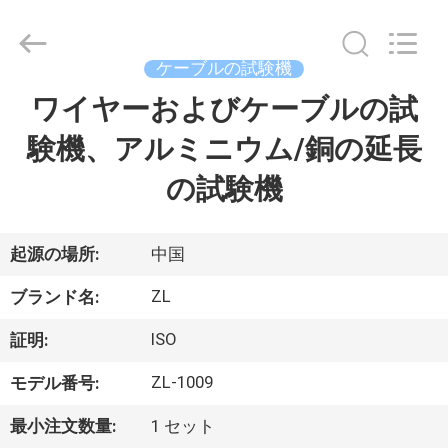
2018
-
2026
Dongguan
Zhongli
ケーブルの試験機
Instrument
Technology
Co.,
ワイヤーおよびケーブルの試
家
Ltd..
All
Rights
験機、アルミニウム/銅の延長
Reserved.
プ
の試験機
ロ
ダ
起源の場所:
中国
ク
ZL
ブランド名:
ト
ISO
証明:
ZL-1009
モデル番号:
ビ
最小注文数量:
1 セット