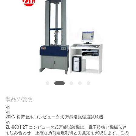
旅
行
品
質
管
理
私
製品の説明
達
\n
\n
に
20KN 負荷セル コンピュータ式 万能引張強度試験機
\n
ZL-8001 2T コンピュータ式万能試験機は、電子技術と機械伝達
連
を組み合わせ、正確な負荷速度制御と力測定を実現します。この