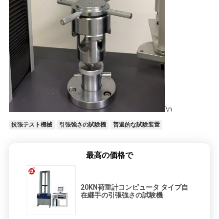
\n
抗張テスト機械
引張強さの試験機
普遍的な試験装置
最高の価格で
20KN荷重計コンピュータ タイプ自
在継手の引張強さの試験機