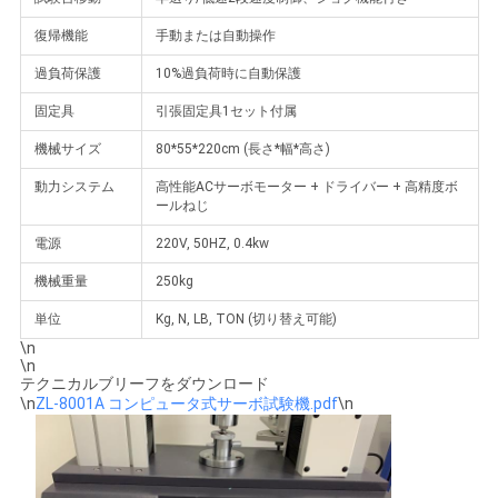
SITEMAP
復帰機能
手動または自動操作
過負荷保護
10%過負荷時に自動保護
PRIVACY
固定具
引張固定具1セット付属
POLICY
機械サイズ
80*55*220cm (長さ*幅*高さ)
動力システム
高性能ACサーボモーター + ドライバー + 高精度ボ
ールねじ
電源
220V, 50HZ, 0.4kw
機械重量
250kg
単位
Kg, N, LB, TON (切り替え可能)
\n
\n
テクニカルブリーフをダウンロード
\n
ZL-8001A コンピュータ式サーボ試験機.pdf
\n