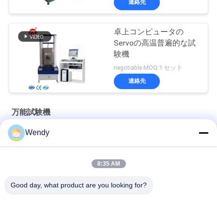
連絡先
卓上コンピュータの
Servoの高温普遍的な試
験機
negotiable MOQ:1 セット
連絡先
万能試験機
Wendy
デスクトップ 単列 ユニバーサル 張力 テスト プラスチック ボト
ル カップ 圧縮 試験 機械
ダミープル試験用万能引張試験機 万能試験機
8:35 AM
Good day, what product are you looking for?
人気カテゴリ
すべて