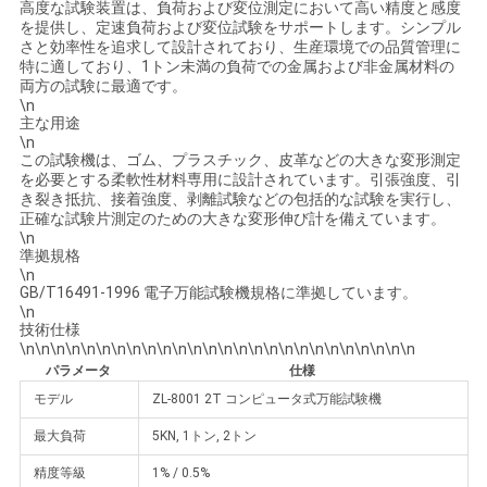
高度な試験装置は、負荷および変位測定において高い精度と感度
絡
を提供し、定速負荷および変位試験をサポートします。シンプル
さと効率性を追求して設計されており、生産環境での品質管理に
し
特に適しており、1トン未満の負荷での金属および非金属材料の
両方の試験に最適です。
な
\n
主な用途
\n
さ
この試験機は、ゴム、プラスチック、皮革などの大きな変形測定
を必要とする柔軟性材料専用に設計されています。引張強度、引
い
き裂き抵抗、接着強度、剥離試験などの包括的な試験を実行し、
正確な試験片測定のための大きな変形伸び計を備えています。
\n
準拠規格
ニ
\n
GB/T16491-1996 電子万能試験機規格に準拠しています。
ュ
\n
技術仕様
\n\n\n\n\n\n\n\n\n\n\n\n\n\n\n\n\n\n\n\n\n\n\n\n\n\n
ー
パラメータ
仕様
ス
モデル
ZL-8001 2T コンピュータ式万能試験機
最大負荷
5KN, 1トン, 2トン
引
精度等級
1% / 0.5%