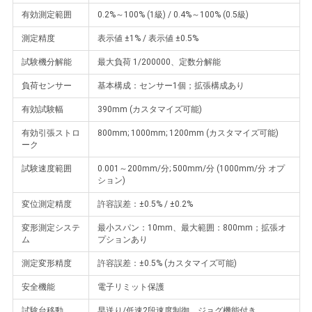
有効測定範囲
0.2%～100% (1級) / 0.4%～100% (0.5級)
用
測定精度
表示値 ±1% / 表示値 ±0.5%
を
試験機分解能
最大負荷 1/200000、定数分解能
要
負荷センサー
基本構成：センサー1個；拡張構成あり
求
有効試験幅
390mm (カスタマイズ可能)
し
有効引張ストロ
800mm; 1000mm; 1200mm (カスタマイズ可能)
ーク
な
試験速度範囲
0.001～200mm/分; 500mm/分 (1000mm/分 オプ
ション)
さ
変位測定精度
許容誤差：±0.5% / ±0.2%
い
変形測定システ
最小スパン：10mm、最大範囲：800mm；拡張オ
ム
プションあり
VR
測定変形精度
許容誤差：±0.5% (カスタマイズ可能)
SHOW
安全機能
電子リミット保護
試験台移動
早送り/低速2段速度制御、ジョグ機能付き