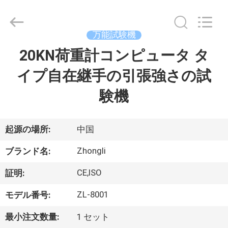
2018
-
2026
Dongguan
Zhongli
万能試験機
Instrument
Technology
Co.,
20KN荷重計コンピュータ タ
家
Ltd..
All
Rights
イプ自在継手の引張強さの試
Reserved.
プ
験機
ロ
ダ
起源の場所:
中国
ク
Zhongli
ブランド名:
ト
CE,ISO
証明:
ZL-8001
モデル番号:
ビ
最小注文数量:
1 セット