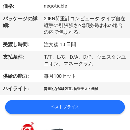
デ
negotiable
価格:
オ
パッケージの詳
20KN荷重計コンピュータ タイプ自在
細:
継手の引張強さの試験機は木の場合
私
の内で包まれる。
達
受渡し時間:
注文後 10 日間
に
支払条件:
T/T、L/C、D/A、D/P、ウェスタンユ
ニオン、マネーグラム
つ
供給の能力:
毎月100セット
い
て
,
ハイライト:
普遍的な試験装置
抗張テスト機械
ベストプライス
工
場