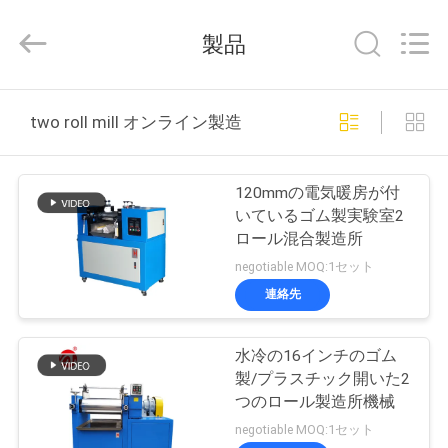
2018
-
2026
製品
Dongguan
Zhongli
Instrument
Technology
Co.,
家
Ltd..
two roll mill オンライン製造
All
Rights
Reserved.
プ
120mmの電気暖房が付
ロ
いているゴム製実験室2
ロール混合製造所
ダ
negotiable MOQ:1セット
ク
連絡先
ト
水冷の16インチのゴム
製/プラスチック開いた2
ビ
つのロール製造所機械
negotiable MOQ:1セット