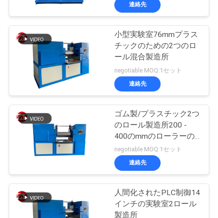
デ
連絡先
オ
小型実験室76mmプラス
チックのための2つのロ
私
ール混合製造所
達
negotiable MOQ:1セット
連絡先
に
つ
ゴム製/プラスチック2つ
のロール製造所200 -
い
400のmmのローラーの
て
直径
negotiable MOQ:1セット
連絡先
工
人間化されたPLC制御14
場
インチの実験室2ロール
製造所