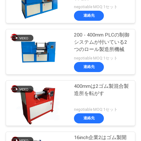
旅
negotiable MOQ:1セット
行
連絡先
200 - 400mm PLCの制御
品
システムが付いている2
質
つのロール製造所機械
negotiable MOQ:1セット
管
連絡先
理
400mmは2ゴム製混合製
造所を転がす
私
達
negotiable MOQ:1セット
連絡先
に
連
16inch企業2はゴム製開