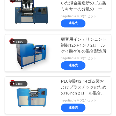
いた混合製造所のゴム製
絡
ミキサーの分散のニーダ
し
ーを転がす
negotiable MOQ:1セット
連絡先
な
さ
顧客用インテリジェント
制御12のインチ2ロール
い
ケイ酸ゲルの混合製造所
negotiable MOQ:1セット
ニ
連絡先
ュ
PLC制御12 14ゴム製お
ー
よびプラスチックのため
の16inch 2ロール混合製
ス
造所
negotiable MOQ:1セット
連絡先
引