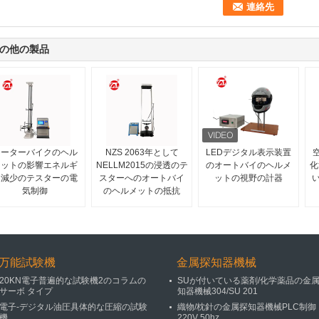
の他の製品
モーターバイクのヘル
NZS 2063年として
LEDデジタル表示装置
メットの影響エネルギ
NELLM2015の浸透のテ
のオートバイのヘルメ
化
ー減少のテスターの電
スターへのオートバイ
ットの視野の計器
気制御
のヘルメットの抵抗
万能試験機
金属探知器機械
20KN電子普遍的な試験機2のコラムの
SUが付いている薬剤/化学薬品の金
サーボ タイプ
知器機械304/SU 201
電子-デジタル油圧具体的な圧縮の試験
織物/枕針の金属探知器機械PLC制御
機
220V 50hz