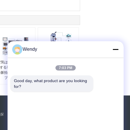
Wendy
空気は安全策紫外線老
電気に持ち上がること
する箱450Wの高圧短
を用いるGB 5725-2009
7:03 PM
い脈拍のキセノン ラン
の安全策の影響の侵入
プを冷却した
テスト機械
Good day, what product are you looking 
for?
見積依頼
属探
送って下さい