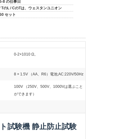
5-8 の仕事日
/ TのL / CのTは、ウェスタンユニオン
60 セット
0-2×1010 Ω。
8 × 1.5V （AA、R6）電池;AC:220V/50Hz
100V （250V、500V、1000Vは選ぶこと
ができます）
ルメット試験機 静止防止試験