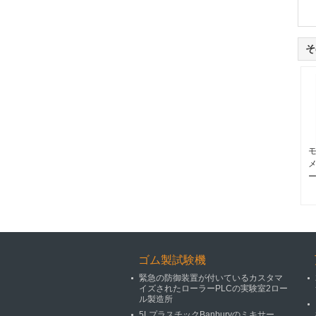
そ
ゴム製試験機
緊急の防御装置が付いているカスタマ
イズされたローラーPLCの実験室2ロー
ル製造所
5LプラスチックBanburyのミキサー、