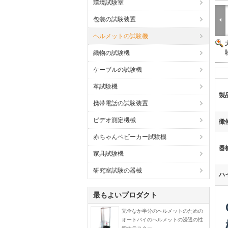
環境試験室
包装の試験装置
ヘルメットの試験機
織物の試験機
ケーブルの試験機
革試験機
製
携帯電話の試験装置
ビデオ測定機械
徴
赤ちゃんベビーカー試験機
器
家具試験機
研究室試験の器械
ハ
最もよいプロダクト
完全なか半分のヘルメットのための
オートバイのヘルメットの浸透の性