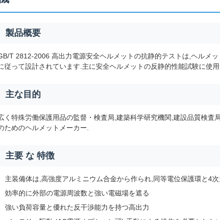
製品概要
GB/T 2812-2006 高出力電源安全ヘルメットの抗静的テストは,ヘルメット規格GB
に従って設計されています.主に安全ヘルメットの反静的性能試験に使用
主な目的
広く特殊労働保護用品の監督・検査局,建築科学研究機関,建設品質検査局
のためのヘルメットメーカー.
主要 な 特徴
主装備体は,高強度アルミニウム合金から作られ,同等電位保護環と4
効率的に外部の電源周波数と強い電磁場を遮る
強い負荷容量と優れた反干渉能力を持つ高出力