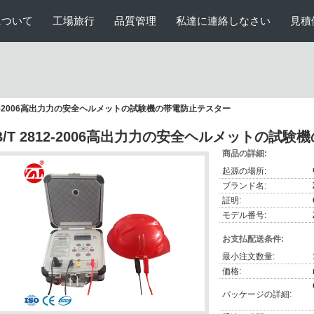
について
工場旅行
品質管理
私達に連絡しなさい
見積
812-2006高出力力の安全ヘルメットの試験機の帯電防止テスター
B/T 2812-2006高出力力の安全ヘルメットの試
商品の詳細:
起源の場所:
ブランド名:
証明:
モデル番号:
お支払配送条件:
最小注文数量:
価格:
パッケージの詳細: