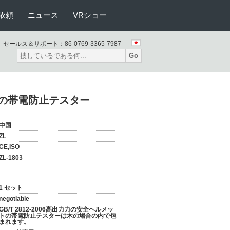
依頼
ニュース
VRショー
セールス＆サポート：
86-0769-3365-7987
Go
験機の帯電防止テスター
中国
ZL
CE,ISO
ZL-1803
1 セット
negotiable
GB/T 2812-2006高出力力の安全ヘルメッ
トの帯電防止テスターは木の場合の内で包
まれます。