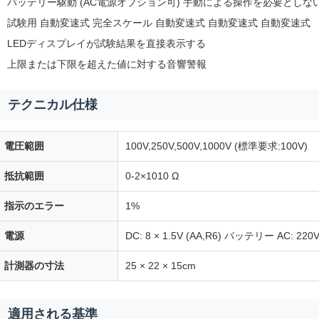
バッテリー駆動 (AC電源オプション可) 手動による操作を必要としな
試験用 自動変速式 完全スケール 自動変速式 自動変速式 自動変速式
LEDディスプレイが試験結果を直接表示する
上限または下限を超えた値に対する音響警報
テクニカル仕様
電圧範囲
100V,250V,500V,1000V (標準要求:100V)
抵抗範囲
0-2×1010 Ω
指示のエラー
1%
電源
DC: 8 × 1.5V (AA,R6) バッテリー AC: 220V
計測器の寸法
25 × 22 × 15cm
適用される基準