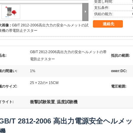
受渡し時間:
支払条件:
供給の能力:
連絡先
大画像 :
GB/T 2812-2006高出力力の安全ヘルメットの試
験機の帯電防止テスター
GB/T 2812-2006高出力力の安全ヘルメットの帯
品名:
抵抗の範囲:
電防止テスター
候の間違い:
1%
ower:DC:
25 × 22の× 15CM
械のサイズ:
電圧範囲:
衝撃試験装置
温度試験機
イライト:
,
GB/T 2812-2006 高出力電源安全ヘ
機