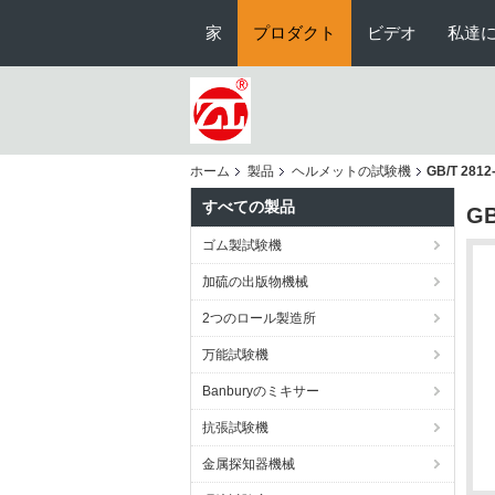
家
プロダクト
ビデオ
私達
ホーム
製品
ヘルメットの試験機
GB/T 2
すべての製品
G
ゴム製試験機
加硫の出版物機械
2つのロール製造所
万能試験機
Banburyのミキサー
抗張試験機
金属探知器機械