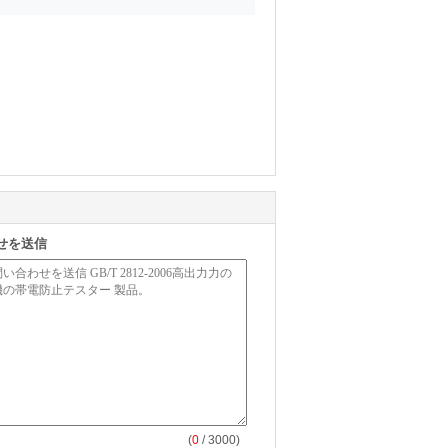
せを送信
(
0
/ 3000)