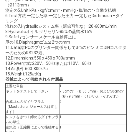
（Ø113mm）
測定の5.Unit:kPa - kgf/cmの² - mmHg - lb/inの² -自動支払機
6.Test方法:一定した率-一定した圧力-一定したDistension –タイ
ミング
流れの7.Hydraulicシステム率（調節可能な）:20-600mL/min
8.Hydraulicオイル:グリセリン85%の蒸留水15%
9.Safetyセンサー:スケール自動停止に
厚の10.Diaphragmゴム:≤ 2つのmm
11.Data港:PCのプリンター関係そして3つのピン ミニDINコネクタ
ーのためのRS232港。
12.Dimensions:550 x 450 x 700のmm
13.Power供給:220V、50Hzまたは110V、60Hz
14.Air条件:600-800kPa
15.Weight:125のKg
器械によって供給される付属品
主要な単位
1
キットをテストして下さい
7.3cmの² （Ø 30.5mm）および50cmの²
（Ø 79.8mm）:01いいえ（それぞれ）
合成ゴムのダイヤフラム
5
（Maufacturer:ジェームスは直し
ます）
レンチをきつく締めるダイヤフラ
1
ムの単位
空気管（圧縮機によって接続する
1