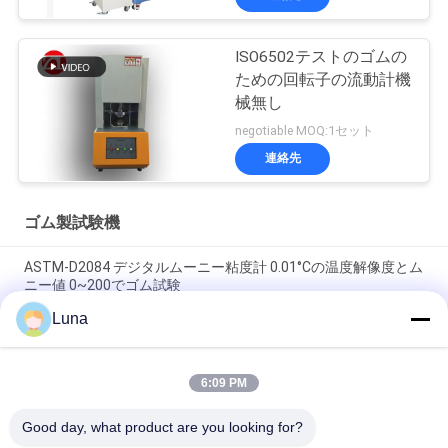
ISO6502テストのゴムの
ための回転子の流動計機
械無し
negotiable MOQ:1セット
連絡先
ゴム製試験機
ASTM-D2084 デジタルムーニー粘度計 0.01°Cの温度解像度とム
ニー値 0~200でゴム試験
Luna
回転子のない実験室によって使用される単一の破片制御流動計
のゴム製試験機
6:09 PM
ISO 180 デジタルチャルピーインパクトテスター 3.5m/s インパ
クト速度と 335mm 中心距離
Good day, what product are you looking for?