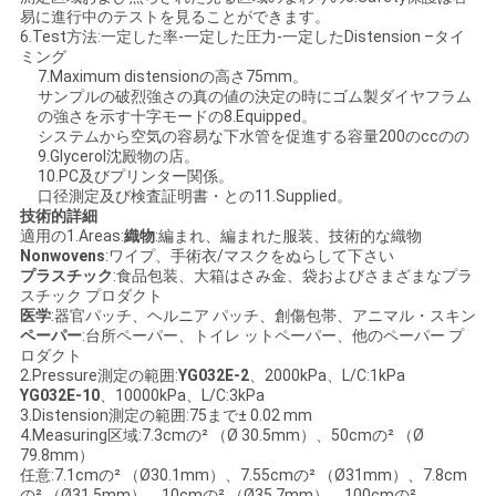
易に進行中のテストを見ることができます。
SITEMAP
6.Test方法:一定した率-一定した圧力-一定したDistension –タイ
ミング
7.Maximum distensionの高さ75mm。
サンプルの破烈強さの真の値の決定の時にゴム製ダイヤフラム
PRIVACY
の強さを示す十字モードの8.Equipped。
POLICY
システムから空気の容易な下水管を促進する容量200のccのの
9.Glycerol沈殿物の店。
10.PC及びプリンター関係。
口径測定及び検査証明書・との11.Supplied。
技術的詳細
適用の1.Areas:
織物
:編まれ、編まれた服装、技術的な織物
Nonwovens
:ワイプ、手術衣/マスクをぬらして下さい
プラスチック
:食品包装、大箱はさみ金、袋およびさまざまなプラ
スチック プロダクト
医学
:器官パッチ、ヘルニア パッチ、創傷包帯、アニマル・スキン
ペーパー
:台所ペーパー、トイレ ットペーパー、他のペーパー プ
ロダクト
2.Pressure測定の範囲:
YG032E-2
、2000kPa、L/C:1kPa
YG032E-10
、10000kPa、L/C:3kPa
3.Distension測定の範囲:75まで± 0.02 mm
4.Measuring区域:7.3cmの² （Ø 30.5mm）、50cmの² （Ø
79.8mm）
任意:7.1cmの² （Ø30.1mm）、7.55cmの² （Ø31mm）、7.8cm
の² （Ø31.5mm）、10cmの² （Ø35.7mm）、100cmの²