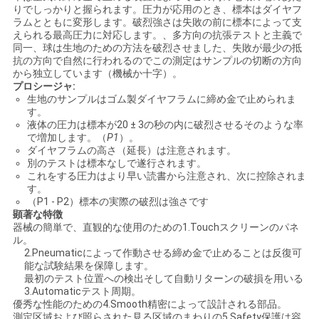
りでしっかりと握られます。圧力が応用のとき、標本はダイヤフ
用
ラムとともに変形します。破烈強さは失敗の前に標本によって支
えられる最高圧力に対応します。、多方向の抗張テストと主義で
を
同一、球は生地のための方法を破烈させました、失敗が最少の抵
抗の方向で自然に行われるのでこの測定はサンプルの切断の方向
から独立しています（機械か十字）。
要
プロシージャ:
生地のサンプルはゴム製ダイヤフラムに締め金で止められま
求
す。
液体の圧力は標本が20 ± 3の秒の内に破烈させるそのような率
し
で増加します。（
P1
）。
ダイヤフラムの高さ（延長）は注意されます。
な
別のテストは標本なしで遂行されます。
これをする圧力はより早い読書から注意され、次に控除されま
す。
さ
（P1 - P2）標本の実際の破烈は強さです
顕著な特徴
い
器械の簡単で、直観的な使用のための1.Touchスクリーンのパネ
ル。
2.Pneumaticによって作動させる締め金で止めることは反復可
能な試験結果を保障します。
VR
最初のテスト位置への検出そして自動リターンの破損を用いる
SHOW
3.Automaticテスト周期。
優秀な性能のための4.Smooth精密によって設計される部品。
測定区域および照らされた見る区域のまわりの5.Safety保護は容