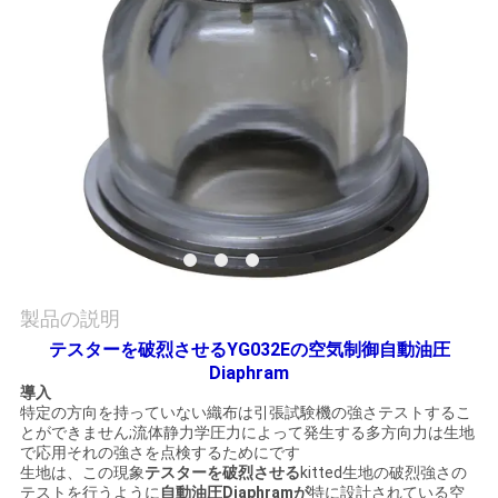
旅
行
品
質
管
理
製品の説明
私
テスターを破烈させるYG032Eの空気制御自動油圧
Diaphram
達
導入
特定の方向を持っていない織布は引張試験機の強さテストするこ
に
とができません;流体静力学圧力によって発生する多方向力は生地
で応用それの強さを点検するためにです
連
生地は、この現象
テスターを破烈させる
kitted生地の破烈強さの
テストを行うように
自動油圧Diaphramが
特に設計されている空