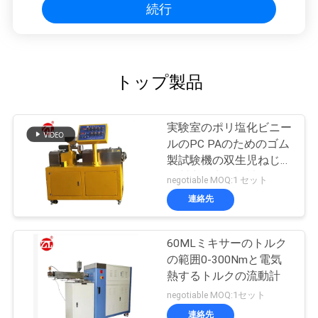
続行
トップ製品
実験室のポリ塩化ビニー
ルのPC PAのためのゴム
製試験機の双生児ねじゴ
ム製突き出る機械
negotiable MOQ:1 セット
連絡先
60MLミキサーのトルク
の範囲0-300Nmと電気
熱するトルクの流動計
negotiable MOQ:1セット
連絡先