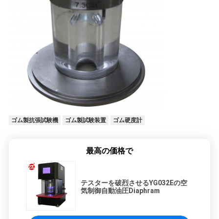
ゴム製抗張試験機
ゴム製試験装置
ゴム硬度計
最高の価格で
テスターを破烈させるYG032Eの空
気制御自動油圧Diaphram