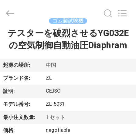
2018
-
2026
Dongguan
Zhongli
ゴム製試験機
Instrument
Technology
Co.,
テスターを破烈させるYG032E
家
Ltd..
All
Rights
の空気制御自動油圧Diaphram
Reserved.
プ
ロ
起源の場所:
中国
ダ
ZL
ブランド名:
ク
CE,ISO
証明:
ト
ZL-5031
モデル番号:
最小注文数量:
1 セット
ビ
negotiable
価格: