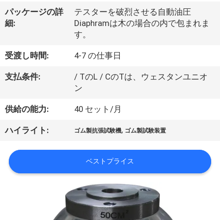
デ
パッケージの詳
テスターを破烈させる自動油圧
オ
細:
Diaphramは木の場合の内で包まれま
す。
私
受渡し時間:
4-7 の仕事日
達
支払条件:
/ TのL / CのTは、ウェスタンユニオ
ン
に
供給の能力:
40 セット/月
つ
い
,
ハイライト:
ゴム製抗張試験機
ゴム製試験装置
て
ベストプライス
工
場