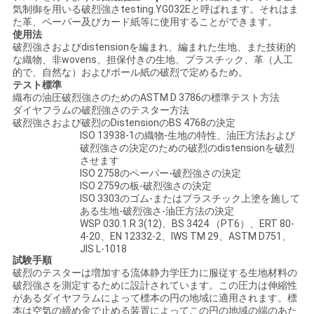
気制御を用いる破烈強さtesting.YG032Eと呼ばれます。それはま
絡
た革、ペーパー及びカード紙等に使用することができます。
使用法
し
破烈強さおよびdistensionを編まれ、編まれた生地、また技術的
な織物、非wovens、担保付きの生地、プラスチック、革（人工
な
的で、自然な）およびボール紙の破烈で定めるため。
テスト標準
さ
織布の油圧破烈強さのためのASTM D 3786の標準テスト方法
ダイヤフラムの破烈強さのテスター方法
い
破烈強さおよび破烈のDistensionのBS 4768の決定
ISO 13938-1の織物-生地の特性、油圧方法および
破烈強さの決定のための破烈のdistensionを破烈
させます
ニ
ISO 2758のペーパー-破烈強さの決定
ISO 2759の板-破烈強さの決定
ISO 3303のゴム-またはプラスチック上塗を施して
ュ
ある生地-破烈強さ-油圧方法の決定
WSP 030.1.R 3(12)、BS 3424 （PT6）、ERT 80-
ー
4-20、EN 12332-2、IWS TM 29、ASTM D751、
JIS L-1018
ス
試験手順
破烈のテスターは増加する流体静力学圧力に服従する生地材料の
破烈強さを測定するために設計されています。この圧力は伸縮性
があるダイヤフラムによって標本の円の地域に適用されます。標
引
本は空気の締め金で止める装置によってこの円の地域の端のあた