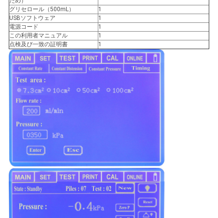
ため）
グリセロール（500mL）
1
USBソフトウェア
1
電源コード
1
この利用者マニュアル
1
点検及び一致の証明書
1