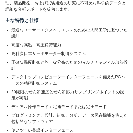
理、製品開発、および試験用途の研究に不可欠な科学的データと
絡
詳細な分析レポートを提供します。
し
主な特徴と仕様
な
最適なユーザーエクスペリエンスのための人間工学に基づいた
設計
さ
高度な高温・高圧負荷能力
い
高精度日本サーボモーター制御システム
正確な温度制御と均一な分布のためのマルチチャンネル加熱設
計
ニ
デスクトップコンピューターインターフェースを備えたPCベ
ースの精密制御システム
ュ
20段階のせん断速度とせん断応力サンプリングポイントの設
ー
定が可能
デュアル操作モード：定速モードまたは定圧モード
ス
プログラミング、設計、制御、分析、データ保存機能を備えた
包括的なソフトウェア
引
使いやすい英語インターフェース