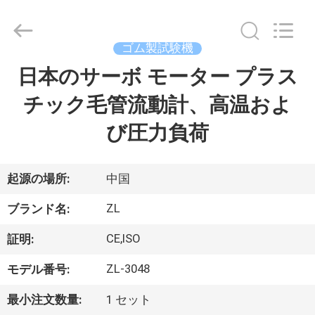
2018
-
2026
Dongguan
Zhongli
ゴム製試験機
Instrument
Technology
Co.,
日本のサーボ モーター プラス
家
Ltd..
All
Rights
チック毛管流動計、高温およ
Reserved.
プ
び圧力負荷
ロ
ダ
起源の場所:
中国
ク
ZL
ブランド名:
ト
CE,ISO
証明:
ZL-3048
モデル番号:
ビ
最小注文数量:
1 セット