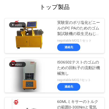
トップ製品
実験室のポリ塩化ビニー
ルのPC PAのためのゴム
製試験機の双生児ねじゴ
ム製突き出る機械
negotiable MOQ:1 セット
連絡先
ISO6502テストのゴムの
ための回転子の流動計機
械無し
negotiable MOQ:1セット
連絡先
60MLミキサーのトルク
の範囲0-300Nmと電気