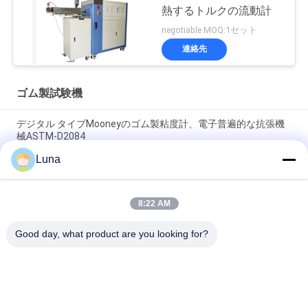
熱するトルクの流動計
negotiable MOQ:1セット
連絡先
ゴム製試験機
デジタル タイプMooneyのゴム製粘度計、電子普遍的な抗張機
械ASTM-D2084
Luna
回転子のない実験室によって使用される単一の破片制御流動計
のゴム製試験機
8:22 AM
IS0 180電子Charpyの影響のゴム製プラスチックのための機械試
験機
Good day, what product are you looking for?
人気カテゴリ
すべて
ゴム製試験機
加硫の出版物機械