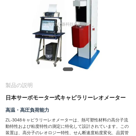
旅
行
品
質
管
理
製品の説明
私
日本サーボモーター式キャピラリーレオメーター
達
高温・高圧負荷能力
に
ZL-3048キャピラリーレオメーターは、熱可塑性材料の高分子流
動特性および粘度特性の測定に特化して設計されています。この
連
装置は、高分子のレオロジー特性、せん断速度粘度変化、品質管