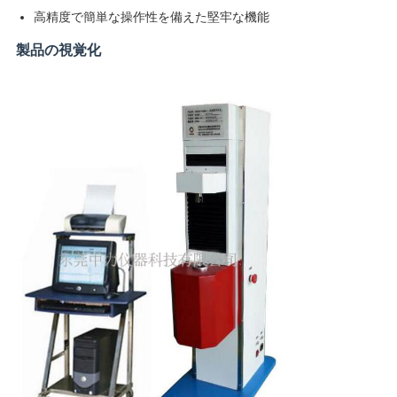
高精度で簡単な操作性を備えた堅牢な機能
用
製品の視覚化
を
要
求
し
な
さ
い
VR
SHOW