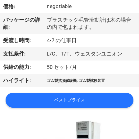
デ
negotiable
価格:
オ
パッケージの詳
プラスチック毛管流動計は木の場合
細:
の内で包まれます。
私
受渡し時間:
4-7 の仕事日
達
支払条件:
L/C、T/T、ウェスタンユニオン
に
供給の能力:
50 セット/月
つ
,
ハイライト:
い
ゴム製抗張試験機
ゴム製試験装置
て
ベストプライス
工
場