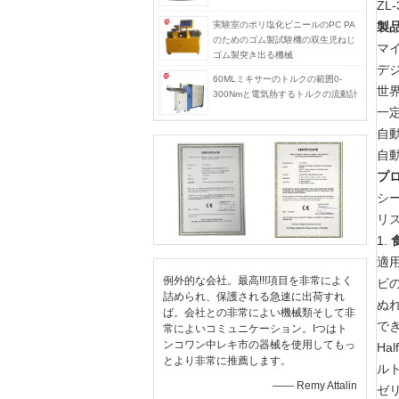
ZL
実験室のポリ塩化ビニールのPC PA
製
のためのゴム製試験機の双生児ねじ
マ
ゴム製突き出る機械
デ
60MLミキサーのトルクの範囲0-
世
300Nmと電気熱するトルクの流動計
一
自動
自
プ
シ
リ
1.
適
例外的な会社。最高!!!項目を非常によく
ビ
詰められ、保護される急速に出荷すれ
ぬ
ば。会社との非常によい機械類そして非
で
常によいコミュニケーション。Iつはト
ンコワン中レキ市の器械を使用してもっ
Ha
とより非常に推薦します。
ル
—— Remy Attalin
ゼ