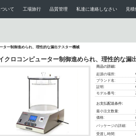
について
工場旅行
品質管理
私達に連絡しなさい
見積
ーター制御進められ、理性的な漏出テスター機械
イクロコンピューター制御進められ、理性的な漏
商品の詳細:
起源の場所:
ブランド名:
証明:
モデル番号:
お支払配送条件:
最小注文数量:
価格:
パッケージの詳細:
受渡し時間: