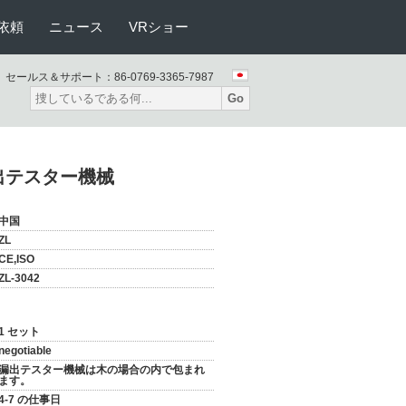
依頼
ニュース
VRショー
セールス＆サポート：
86-0769-3365-7987
Go
出テスター機械
中国
ZL
CE,ISO
ZL-3042
1 セット
negotiable
漏出テスター機械は木の場合の内で包まれ
ます。
4-7 の仕事日