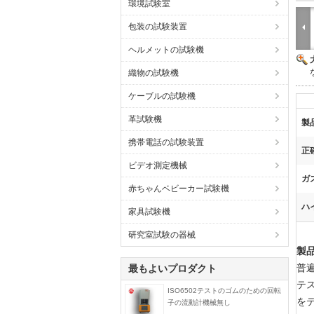
環境試験室
包装の試験装置
ヘルメットの試験機
織物の試験機
ケーブルの試験機
革試験機
製
携帯電話の試験装置
正
ビデオ測定機械
ガス
赤ちゃんベビーカー試験機
ハ
家具試験機
研究室試験の器械
製
普
最もよいプロダクト
テ
ISO6502テストのゴムのための回転
を
子の流動計機械無し