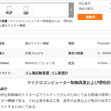
支払条件:
供給の能力:
連絡先
大画像 :
マイクロコンピューター制御進められ、理性的
な漏出テスター機械
品名:
漏出テスター機械
項目:
Prameter
確さ:
読書力の±1%
真空の程度:
0 - -90kP
Innet:
Φ6mmポリウレタン管
次元:
470mm 
ゴム製試験装置
ゴム硬度計
イライト:
,
マイクロコンピューター制御高度および理性的
品紹介
遍的な制御漏出テスターはプラスチックびんのためにである関連の標準
スター機械で造る。それは適当食品工業、薬学の企業および毎日の化学
テストするためにである。