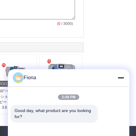
(
0
/ 3000)
Fiona
150°ペンドラムエリエ
5.5J デジタルシャルピ
ーション デジタルチャ
ー IZOD ゴム・プラスチ
3:48 PM
ピー IZOD 衝撃テスト
ック用衝撃試験機
3.8 m/s 衝撃速度
ISO180準拠
Good day, what product are you looking 
for?