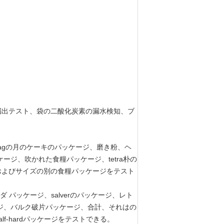
漏出テスト、袋の二酸化炭素の漏水検知、ブ
bagの月のケーキのパッケージ、磨き粉、ヘ
ジ、吹かれた食糧パッケージ、tetra朴の
およびサイズの別の食糧パッケージをテスト
ダ パッケージ、salverのパッケージ、レト
ジ、バルク破片パッケージ、合計、それはの
-hardパッケージをテストできる。