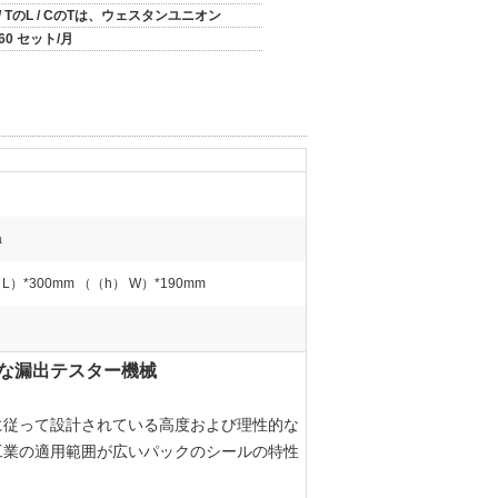
/ TのL / CのTは、ウェスタンユニオン
60 セット/月
a
（L）*300mm （（h） W）*190mm
な漏出テスター機械
に従って設計されている高度および理性的な
工業の適用範囲が広いパックのシールの特性