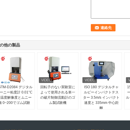
の他の製品
STM-D2084 デジタル
回転子のない実験室に
ISO 180 デジタルチャ
ーニー粘度計 0.01°C
よって使用される単一
ルピーインパクトテス
の温度解像度とムニー
の破片制御流動計のゴ
ター 3.5m/s インパクト
ル
値 0~200でゴム試験
ム製試験機
速度と 335mm 中心距
離