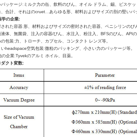
いパッケージ:ミルク力の缶、飲料のびん、オイル ドラム、錫、ビスケッ
缶、合計、それはのcruet…あらゆる形、材料およびサイズの別の堅い
薬学の企業:
封された容器:形、材料およびサイズの密封された容器、ペニシリンのび
頭液体、無菌袋、注入の容器/びん、水注入、粉注入、BFSのびん、APIの
めの包装:力、トローチ、カプセル、コンタクト レンズ等。
いheadspace空気包装:微粒のパッキング、小さい力のパッケージ等。
 他の企業:Tyvekのアルミ ホイル、目薬。
ロダクト変数: