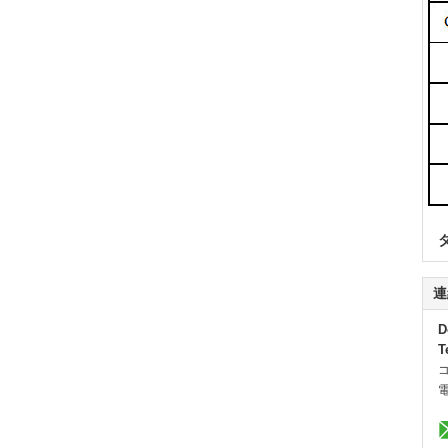
連
D
T