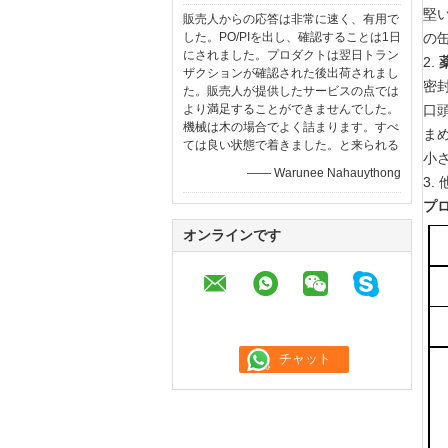
堅
販売人からの応答は非常に速く、有用で
した。PO/PIを出し、確認することは1日
の
にされました。プロダクトは翌日トラン
2.
ザクションが確認された後出荷されまし
密
た。販売人が提供したサービスの点では
より満足することができませんでした。
口
機械は木の場合でよく詰まります。すべ
ま
ては良い状態で着きました。と来られる
小さ
—— Warunee Nahauythong
3.
プ
オンラインです