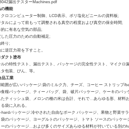
-3042漏出テスターMachines.pdf
品の機能
イクロコンピューター制御、LCD表示、ポリ塩化ビニールの資料板;
ジタルによって前もって調整される真空の程度および真空の保全時間;
界的に有名な空気の部品;
定した圧力のための自動補足;
終り;
動に逆圧力荷を下すこと。
ロダクト塗布
ールの特性テスト、漏出テスト、パッケージの完全性テスト、マイクロ
スタ包装、びん、等。
食品工業
用範囲が広いパッケージ:袋のミルク力、チーズ、コーヒー ストリップ/
の食糧パッケージ、ティー バッグ、袋、破片パッケージ、ケーキのパッケー
れたティッシュ袋、メロンの種の米は合計、それで…あらゆる形、材料
きる袋に入れる。
lf-hardパッケージ:冷やされた自由なポーク パッケージ、果物と野菜サラ
ト袋のパッケージ、ヨーグルトのパッケージ、トマト ソースのパッケー
リーのパッケージ…および多くのサイズあらゆる材料が付いている別のhalf