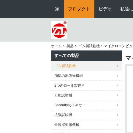
家
プロダクト
ビデオ
私達
ホーム
製品
ゴム製試験機
マイクロコンピュ
すべての製品
マ
ゴム製試験機
加硫の出版物機械
2つのロール製造所
万能試験機
Banburyのミキサー
抗張試験機
金属探知器機械