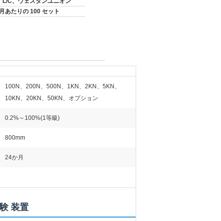
T、L/C、ウェスタンユニオン
ヶ月あたりの 100 セット
100N、200N、500N、1KN、2KN、5KN、
10KN、20KN、50KN、オプション
0.2%～100%(1等級)
800mm
24か月
験 装置