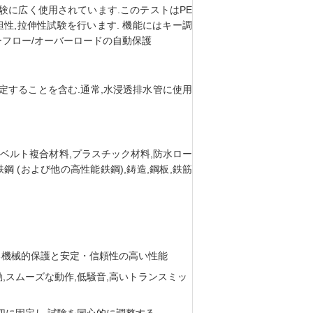
験に広く使用されています.このテストはPE
性,拉伸性試験を行います. 機能にはキー調
バーフロー/オーバーロードの自動保護
定することを含む.通常,水浸透排水管に使用
革ベルト複合材料,プラスチック材料,防水ロー
 (および他の高性能鉄鋼),鋳造,鋼板,鉄筋
る機械的保護と安定・信頼性の高い性能
スムーズな動作,低騒音,高いトランスミッ