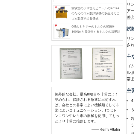
リ
実験室のポリ塩化ビニールのPC PA
ア
のためのゴム製試験機の双生児ねじ
整
ゴム製突き出る機械
60MLミキサーのトルクの範囲0-
試
300Nmと電気熱するトルクの流動計
リ
さ
主
ゴ
ル
帯,
主
例外的な会社。最高!!!項目を非常によく
詰められ、保護される急速に出荷すれ
ば。会社との非常によい機械類そして非
常によいコミュニケーション。Iつはト
ンコワン中レキ市の器械を使用してもっ
とより非常に推薦します。
—— Remy Attalin