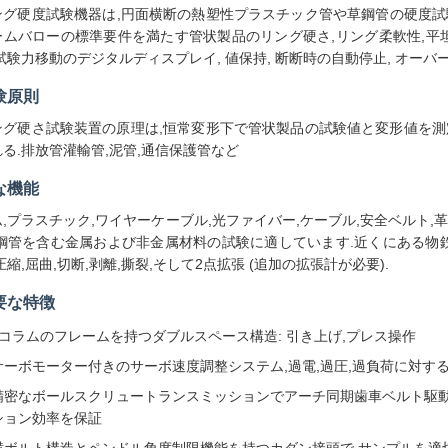
ング硬度試験機器は,円面横断の熱塑性プラスチック管や草鋼管の硬度試
ームバローの標準要件を満たす管状製品のリング硬さ,リング柔軟性,平坦
,試験力移動のデジタルディスプレイ, 値保持, 断断時の自動停止, オー
験原則
ング硬さ試験装置の原理は,恒常変形下で管状製品の試験値と変形値を測
れる.排放管灌輸管,泥管,通信保護管など
な機能
ム,プラスチック,ワイヤーケーブル,光ファイバー,ケーブル,安全ベルト,
,鋼管を含む金属および非金属材料の試験に適しています.近くにある物鉄鋼
圧縮,屈曲,切断,剥離,撕裂,そして2点拡張 (追加の拡張計が必要).
要な特徴
4コラムのフレームを持つダブルスペース構造: 引き上げ,プレス操作
サーボモーター付きのサーボ速度調整システム,過電,過圧,過負荷に対す
精密なボールスクリュートランスミッションでアーチ同期歯車ベルト駆動,
ション効率を保証