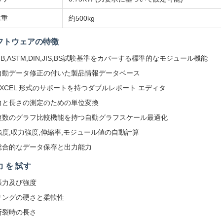
体重
約500kg
フトウェアの特徴
GB,ASTM,DIN,JIS,BS試験基準をカバーする標準的なモジュール機能
自動データ修正の付いた製品情報データベース
EXCEL 形式のサポートを持つダブルレポート エディタ
力と長さの測定のための単位変換
複数のグラフ比較機能を持つ自動グラフスケール最適化
強度,収力強度,伸縮率,モジュール値の自動計算
総合的なデータ保存と出力能力
力 を 試す
張力及び強度
リングの硬さと柔軟性
断裂時の長さ