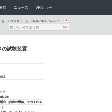
依頼
ニュース
VRショー
セールス＆サポート：
86-0769-3365-7987
Go
さの試験装置
3036
セット
tiable
場合（自由の燻蒸）で包まれる
0日