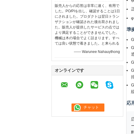
販売人からの応答は非常に速く、有用で
した。PO/PIを出し、確認することは1日
にされました。プロダクトは翌日トラン
ザクションが確認された後出荷されまし
た。販売人が提供したサービスの点では
準
より満足することができませんでした。
機械は木の場合でよく詰まります。すべ
ては良い状態で着きました。と来られる
G
—— Warunee Nahauythong
G
オンラインです
応