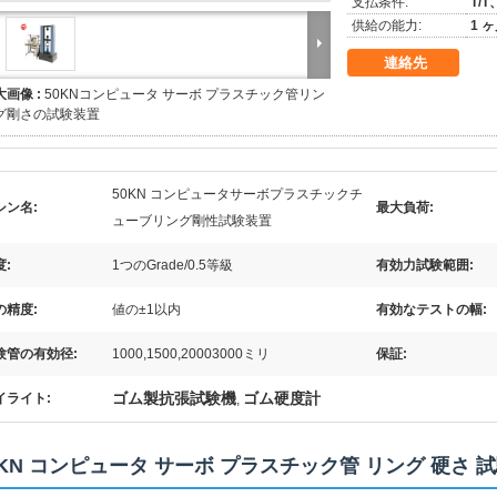
支払条件:
T/
供給の能力:
1 
連絡先
大画像 :
50KNコンピュータ サーボ プラスチック管リン
グ剛さの試験装置
50KN コンピュータサーボプラスチックチ
シン名:
最大負荷:
ューブリング剛性試験装置
度:
1つのGrade/0.5等級
有効力試験範囲:
の精度:
値の±1以内
有効なテストの幅:
験管の有効径:
1000,1500,20003000ミリ
保証:
ゴム製抗張試験機
ゴム硬度計
イライト:
,
0KN コンピュータ サーボ プラスチック管 リング 硬さ 試