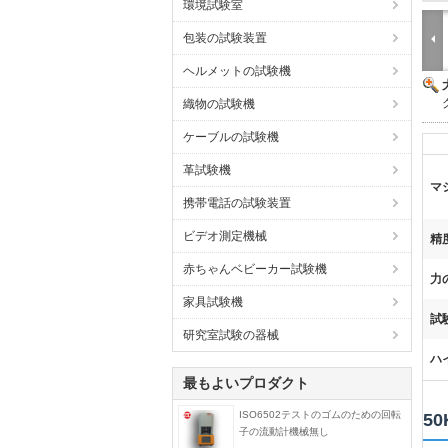
環境試験室
包装の試験装置
ヘルメットの試験機
織物の試験機
ケーブルの試験機
革試験機
マ
携帯電話の試験装置
ビデオ測定機械
精
赤ちゃんベビーカー試験機
力
家具試験機
試
研究室試験の器械
ハ
最もよいプロダクト
ISO6502テストのゴムのための回転
5
子の流動計機械無し