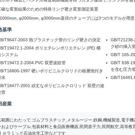
横ボルト構造とペンドル角度制限機能を持つカダン接頭で,サンプルを適
正確な変形結果のための特殊リング硬さ変形測定装置
φ1000mm, φ2000mm, φ3000mm直径のチューブには3つのモデルが用
拠基準
GB/T9647-2003 熱プラスチック管のリング硬さの決定
GB/T212
ク砂の挿入
B/T19472.1-2004 ポリエチレンポリエチレン (PE) 構
造システム
GB/T 16
B/T19472.2-2004 PVC 双壁波紋管
GB/T 83
を含む圧力
GB/T16800-1997 硬いポリビニルクロリドの核層泡付き
排水
GB/T1649
GB/T18477-2001 頑丈なポリビニルクロリッド 双壁の波
紋管
用産業
広範囲にわたって:ゴムプラスチック,メタルージー,鉄鋼,機械製造,電子機
ーおよびケーブル,包装材料と食品医療機器,民間原子力,民間航空,高等教
料 セラミック石油化学工学などです