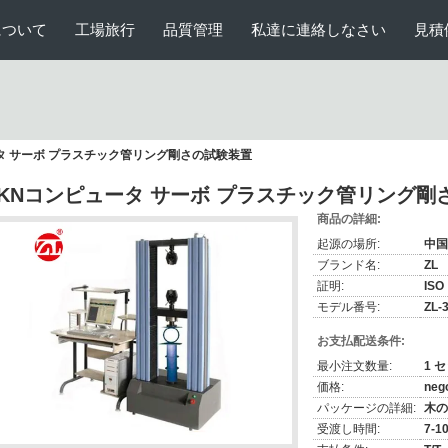
について
工場旅行
品質管理
私達に連絡しなさい
見積
ータ サーボ プラスチック管リング剛さの試験装置
0KNコンピュータ サーボ プラスチック管リング剛
商品の詳細:
起源の場所:
中国
ブランド名:
ZL
証明:
ISO
モデル番号:
ZL-
お支払配送条件:
最小注文数量:
1 
価格:
nego
パッケージの詳細:
木の
受渡し時間:
7-1