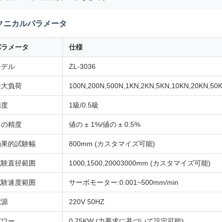
クニカルパラメータ
パラメータ
仕様
モデル
ZL-3036
最大負荷
100N,200N,500N,1KN,2KN,5KN,10KN,20KN,
精度
1級/0.5級
力の精度
値の ± 1%/値の ± 0.5%
効果的試験幅
800mm (カスタマイズ可能)
試験直径範囲
1000,1500,20003000mm (カスタマイズ可能)
試験速度範囲
サーボモーター:0.001~500mm/min
電源
220V 50HZ
パワー
0.75KW (力要求に基づいて設定可能)