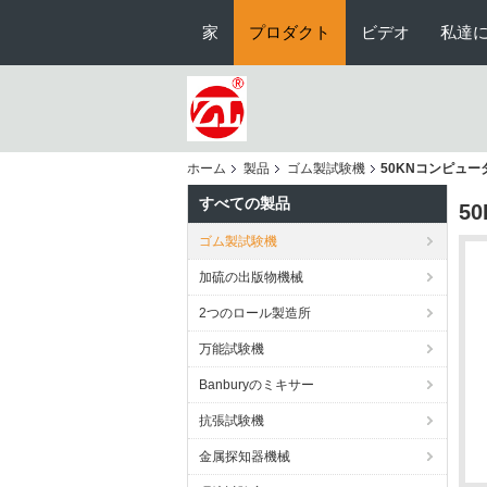
家
プロダクト
ビデオ
私達
ホーム
製品
ゴム製試験機
50KNコンピュ
すべての製品
5
ゴム製試験機
加硫の出版物機械
2つのロール製造所
万能試験機
Banburyのミキサー
抗張試験機
金属探知器機械