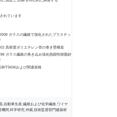
切に固定し,試験を同心的に調整する
意されています.
38-2008 ガラスの繊維で強化されたプラスチッ
管
5-2002 高密度ポリエチレン管の巻き壁構造
8-1998 ガラス繊維の巻き込み強化熱固性樹脂砂
管
1,GB/T5836および関連規格
器,自動車生産,繊維および化学繊維,ワイヤ
育機関,科学研究,仲裁,技術監督部門建築材