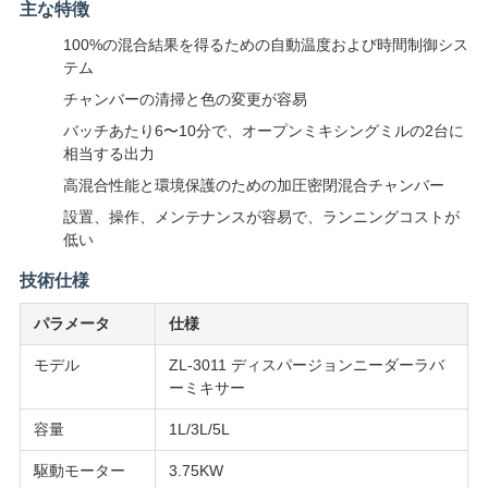
主な特徴
用
100%の混合結果を得るための自動温度および時間制御シス
テム
を
チャンバーの清掃と色の変更が容易
要
バッチあたり6〜10分で、オープンミキシングミルの2台に
相当する出力
求
高混合性能と環境保護のための加圧密閉混合チャンバー
し
設置、操作、メンテナンスが容易で、ランニングコストが
低い
な
技術仕様
さ
パラメータ
仕様
い
モデル
ZL-3011 ディスパージョンニーダーラバ
ーミキサー
VR
容量
1L/3L/5L
SHOW
駆動モーター
3.75KW