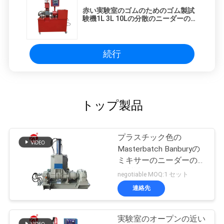
赤い実験室のゴムのためのゴム製試
験機1L 3L 10Lの分散のニーダーのミ
キサー
続行
トップ製品
プラスチック色の
Masterbatch Banburyの
ミキサーのニーダーのゴ
ム製試験機
negotiable MOQ:1 セット
連絡先
実験室のオープンの近い