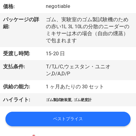
デ
negotiable
価格:
オ
パッケージの詳
ゴム、実験室のゴム製試験機のため
細:
の赤い1L 3L 10Lの分散のニーダーの
私
ミキサーは木の場合（自由の燻蒸）
で包まれます
達
受渡し時間:
15-20 日
に
支払条件:
T/T,L/C,ウェスタン・ユニオ
つ
ン,D/A,D/P
い
供給の能力:
1 ヶ月あたりの 30 セット
て
,
ハイライト:
ゴム製試験装置
ゴム硬度計
工
ベストプライス
場