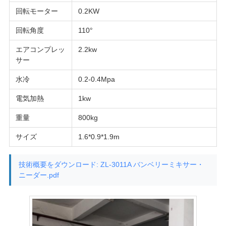
回転モーター
0.2KW
SITEMAP
回転角度
110°
PRIVACY
エアコンプレッ
2.2kw
サー
POLICY
水冷
0.2-0.4Mpa
電気加熱
1kw
重量
800kg
サイズ
1.6*0.9*1.9m
技術概要をダウンロード: ZL-3011A バンベリーミキサー・
ニーダー.pdf