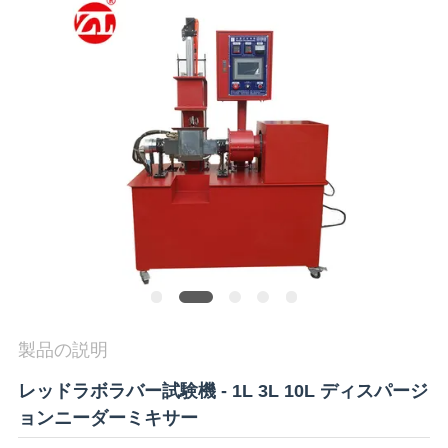
旅
行
品
質
管
理
私
達
製品の説明
に
レッドラボラバー試験機 - 1L 3L 10L ディスパージ
ョンニーダーミキサー
連