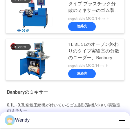
タイプ プラスチック分
散のミキサーのゴム製
ニーダー機械
negotiable MOQ:1 セット
連絡先
1L 3L 5Lのオープン終わ
りのタイプ実験室の分散
のニーダー、Banburyの
ミキサー
negotiable MOQ:1セット
連絡先
Banburyのミキサー
0.1L - 0.3L空気圧縮機が付いているゴム製試験機/小さい実験室
のミキサー
Wendy
環境Banburyの有効な1L実験室の分散のニーダー/ミキサー-友
好的