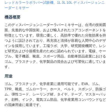
レッドカラーラボラバー試験機、1L 3L 10L ディスパージョンニ
絡
ーダーミキサー
し
機器概要
な
このディスパージョンニーダーラバーミキサーは、台湾の技術図
面、先進的な中国技術、および輸入されたコアコンポーネントを
さ
特徴としています。環境に優しく、高効率で優れた分散効果を持
つように設計されており、再充填と清掃が容易な人間中心のデザ
い
インを採用しています。工場ラボ、大学、研究開発機関で、レシ
ピ研究および小規模生産のために認められています。電線、ケー
ブル、電子機器、靴底、スポーツ用品、自動車部品産業における
ニ
ゴム、プラスチック、化学製品の混合および可塑化に適していま
す。
ュ
用途
ー
ゴム、プラスチック、化学産業に適用可能です。EVA、ゴム、
TPR、靴底、ゴムローラー、ホース、ベルト、スポンジ、防振ゴ
ス
ム、弾性コード、シーリング材、タイヤ、テープ、マスターバッ
チ、顔料、インク、電気ゴム部品、化学産業用コンパウンドなど
の混練用途に最適です。
引