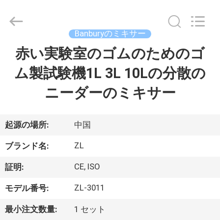
2018
-
2026
Dongguan
Zhongli
Banburyのミキサー
Instrument
Technology
Co.,
赤い実験室のゴムのためのゴ
家
Ltd..
All
Rights
ム製試験機1L 3L 10Lの分散の
Reserved.
プ
ニーダーのミキサー
ロ
ダ
起源の場所:
中国
ク
ZL
ブランド名:
ト
CE, ISO
証明:
ZL-3011
モデル番号:
ビ
最小注文数量:
1 セット