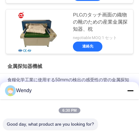
PLCのタッチ画面の織物
の靴のための産業金属探
知器、枕
negotiable MOQ:1 セット
連絡先
金属探知器機械
食糧化学工業に使用する50mmの検出の感受性の管の金属探知
器
Wendy
"固体 SUS304 構造コンベヤーベルト チェック 計量システム マ
シン"
6:30 PM
"高度な精度と安定性チェック 工業自動化PLCと7HMI"
Good day, what product are you looking for?
人気カテゴリ
すべて