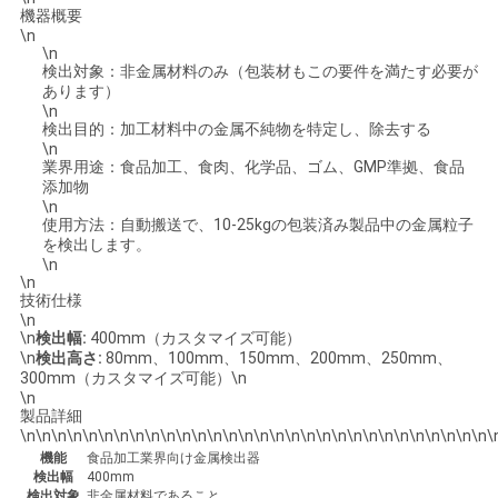
機器概要
絡
\n
\n
し
検出対象：非金属材料のみ（包装材もこの要件を満たす必要が
あります）
な
\n
検出目的：加工材料中の金属不純物を特定し、除去する
\n
さ
業界用途：食品加工、食肉、化学品、ゴム、GMP準拠、食品
添加物
い
\n
使用方法：自動搬送で、10-25kgの包装済み製品中の金属粒子
を検出します。
\n
ニ
\n
技術仕様
ュ
\n
\n
検出幅:
400mm（カスタマイズ可能）
\n
検出高さ:
80mm、100mm、150mm、200mm、250mm、
ー
300mm（カスタマイズ可能）\n
\n
ス
製品詳細
\n\n\n\n\n\n\n\n\n\n\n\n\n\n\n\n\n\n\n\n\n\n\n\n\n\n\n\n\n\n\
機能
食品加工業界向け金属検出器
検出幅
400mm
引
検出対象
非金属材料であること