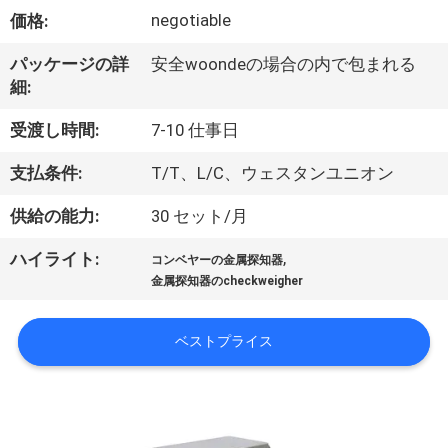
デ
negotiable
価格:
オ
パッケージの詳
安全woondeの場合の内で包まれる
細:
私
受渡し時間:
7-10 仕事日
達
支払条件:
T/T、L/C、ウェスタンユニオン
に
供給の能力:
30 セット/月
つ
,
ハイライト:
い
コンベヤーの金属探知器
金属探知器のcheckweigher
て
ベストプライス
工
場