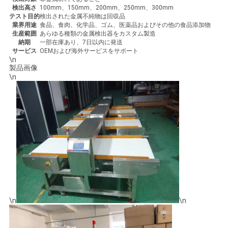
検出高さ
100mm、150mm、200mm、250mm、300mm
用
テスト目的
検出された金属不純物は回収品
業界用途
食品、食肉、化学品、ゴム、医薬品およびその他の食品添加物
を
生産範囲
あらゆる種類の金属検出器をカスタム製造
納期
一部在庫あり、7日以内に発送
サービス
OEMおよび海外サービスをサポート
要
\n
製品画像
求
\n
し
な
さ
い
VR
\n
\n
SHOW