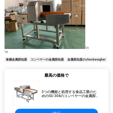
SITEMAP
PRIVACY
POLICY
\n
\n
食糧金属探知器
コンベヤーの金属探知器
金属探知器のcheckweigher
最高の価格で
3つの機能と処理する食品工業のた
めのSU 304のコンベヤーの金属探知
器