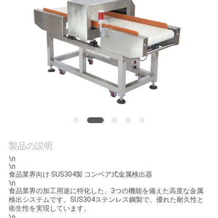
旅
行
品
質
管
理
製品の説明
私
\n
\n
達
食品業界向け SUS304製 コンベア式金属検出器
\n
に
食品業界の加工用途に特化した、3つの機能を備えた高度な金属
検出システムです。SUS304ステンレス鋼製で、優れた耐久性と
連
衛生性を実現しています。
\n