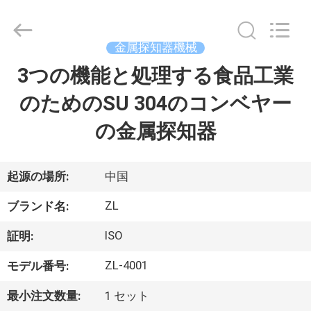
2018
-
2026
Dongguan
Zhongli
金属探知器機械
Instrument
Technology
Co.,
3つの機能と処理する食品工業
家
Ltd..
All
Rights
のためのSU 304のコンベヤー
Reserved.
プ
の金属探知器
ロ
ダ
起源の場所:
中国
ク
ZL
ブランド名:
ト
ISO
証明:
ZL-4001
モデル番号:
ビ
最小注文数量:
1 セット