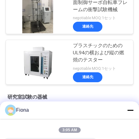
面制御サーボ自転車フレ
ームの衝撃試験機械
negotiable MOQ:1セット
連絡先
プラスチックのための
UL94の横および縦の燃
焼のテスター
negotiable MOQ:1セット
連絡先
研究室試験の器械
Fiona
SHBRV-187.5デジタルBloviの硬度のテスター
タブレットの粒餌のムギのYD-35タブレットの硬度のテスター
3:05 AM
HBRV-187.5電気Bloviの硬度のテスター