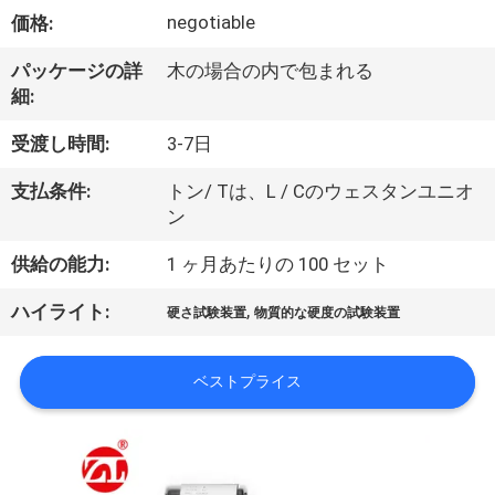
デ
negotiable
価格:
オ
パッケージの詳
木の場合の内で包まれる
細:
私
受渡し時間:
3-7日
達
支払条件:
トン/ Tは、L / Cのウェスタンユニオ
に
ン
つ
供給の能力:
1 ヶ月あたりの 100 セット
い
,
ハイライト:
硬さ試験装置
物質的な硬度の試験装置
て
ベストプライス
工
場