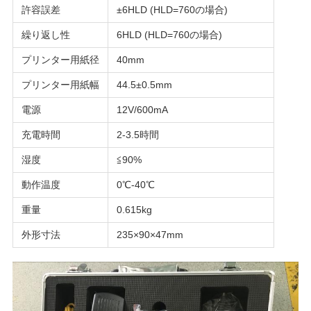
許容誤差
±6HLD (HLD=760の場合)
用
繰り返し性
6HLD (HLD=760の場合)
を
プリンター用紙径
40mm
要
プリンター用紙幅
44.5±0.5mm
求
電源
12V/600mA
し
充電時間
2-3.5時間
な
湿度
≦90%
動作温度
0℃-40℃
さ
重量
0.615kg
い
外形寸法
235×90×47mm
VR
SHOW