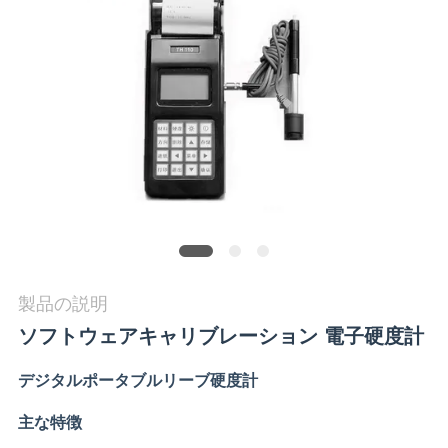
旅
行
品
質
管
理
製品の説明
私
ソフトウェアキャリブレーション 電子硬度計
達
デジタルポータブルリーブ硬度計
に
主な特徴
連