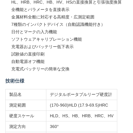
HL、HRB、HRC、HB、HV、HSの直接換算と引張強度換算
絡
全機能とパラメータを直接表示
し
金属材料全般に対応する高精度・広測定範囲
7種類のインパクトデバイス（自動認識機能付き）
な
日付とマークの入力機能
ソフトウェアキャリブレーション機能
さ
充電器およびバッテリー低下表示
い
試験値の直接印刷
自動電源オフ機能
充電式バッテリーの簡単な交換
ニ
技術仕様
ュ
製品名
デジタルポータブルリーブ硬度計
ー
測定範囲
(170-960)HLD (17.9-69.5)HRC
ス
硬度スケール
HLD、HS、HB、HRB、HRC、HV
測定方向
360°
引