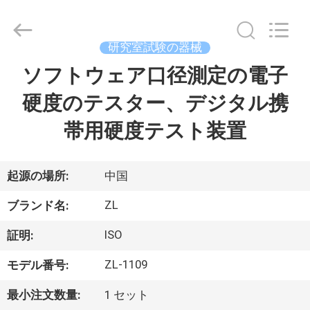
2018
-
2026
Dongguan
Zhongli
研究室試験の器械
Instrument
Technology
Co.,
ソフトウェア口径測定の電子
家
Ltd..
All
Rights
硬度のテスター、デジタル携
Reserved.
プ
帯用硬度テスト装置
ロ
ダ
起源の場所:
中国
ク
ZL
ブランド名:
ト
ISO
証明:
ZL-1109
モデル番号:
ビ
最小注文数量:
1 セット