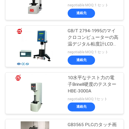
negotiable MOQ:1 セット
連絡先
GB/T 2794-1995のマイ
クロコンピューターの高
温デジタル粘度計LCDス
クリーン
negotiable MOQ:1 セット
連絡先
10水平なテスト力の電
子Brinell硬度のテスター
HBE-3000A
negotiable MOQ:1セット
連絡先
GB3565 PLCのタッチ画