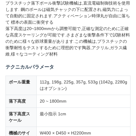
プラスチック落下ボール衝撃試験機械は,直流電磁制御技術を使用
絡
します. 鋼のボールは磁気チャックの下に配置され,磁気力によっ
て自動的に固定されます.アクティベーション時弾丸が自由に落ち
し
て 標本の表面に衝突する
落下高度は20~1800mmから調整可能で,正確な測定のために正確
な
な高度スケーリングが可能です.さまざまな衝撃条件下で試験材料
さ
のために様々な鉄球重量があります.この機械は,プラスチックの
衝撃耐性をテストするために理想的です陶器,アクリル,ガラス繊
い
維,様々なコーティング材料
テクニカルパラメータ
ニ
ボール重量
112g, 198g, 225g, 357g, 533g (1042g, 2280g
ュ
はオプション)
ー
落下高度
20 ~ 1800mm
ス
落下高度ス
最小指示 1cm
ケール
引
機械のサイ
W400 × D450 × H2200mm