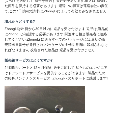
(.JPG) を送信して,損害を報告する必要があります.顧客は,損傷し
た商品を保持する必要があります.運送中の損害は運送会社の責任
SITEMAP
で,この7日以内の請求は,ZhongLiによって有効とみなされません.
壊れたらどうする?
PRIVACY
ZhongLiは出荷から30日以内に返品を受け付けます.返品は,返品前
POLICY
にZhongLiが確認する必要があります.関連する担当販売者に連絡
してください.ZhongLi に送るすべてのパッケージには,最初の販
売請求書番号が発行され,パッケージの外側に明確に印刷されなけ
ればなりません.改造された物品は 返品を受け付けません
販売後サービスはどうですか?
24時間サポートと12ヶ月保証. 必要に応じて,私たちのエンジニア
はドアツードアサービスを提供することができます. 製品のため
の終身メンテナンスサービス. Zhongliへのサポートに感謝します!