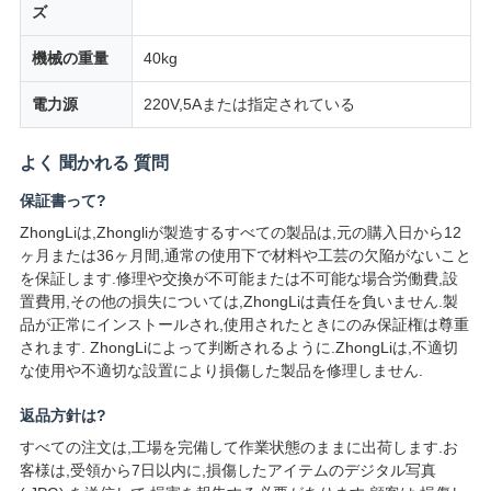
ズ
用
機械の重量
40kg
を
電力源
220V,5Aまたは指定されている
要
求
よく 聞かれる 質問
保証書って?
し
ZhongLiは,Zhongliが製造するすべての製品は,元の購入日から12
な
ヶ月または36ヶ月間,通常の使用下で材料や工芸の欠陥がないこと
を保証します.修理や交換が不可能または不可能な場合労働費,設
さ
置費用,その他の損失については,ZhongLiは責任を負いません.製
品が正常にインストールされ,使用されたときにのみ保証権は尊重
い
されます. ZhongLiによって判断されるように.ZhongLiは,不適切
な使用や不適切な設置により損傷した製品を修理しません.
VR
返品方針は?
SHOW
すべての注文は,工場を完備して作業状態のままに出荷します.お
客様は,受領から7日以内に,損傷したアイテムのデジタル写真