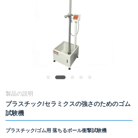
旅
行
品
質
管
理
製品の説明
私
プラスチック/セラミクスの強さのためのゴム
達
試験機
に
連
プラスチック/ゴム用 落ちるボール衝撃試験機