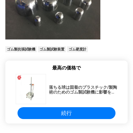
ゴム製抗張試験機
ゴム製試験装置
ゴム硬度計
最高の価格で
落ちる球は固着のプラスチック/製陶
術のためのゴム製試験機に影響を与
えます
続行