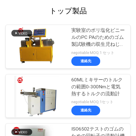
トップ製品
実験室のポリ塩化ビニー
ルのPC PAのためのゴム
製試験機の双生児ねじゴ
ム製突き出る機械
negotiable MOQ:1 セット
連絡先
60MLミキサーのトルク
の範囲0-300Nmと電気
熱するトルクの流動計
negotiable MOQ:1セット
連絡先
ISO6502テストのゴムの