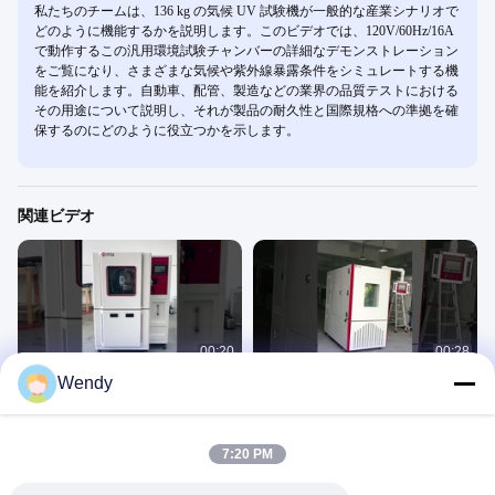
私たちのチームは、136 kg の気候 UV 試験機が一般的な産業シナリオで
どのように機能するかを説明します。このビデオでは、120V/60Hz/16A
で動作するこの汎用環境試験チャンバーの詳細なデモンストレーション
をご覧になり、さまざまな気候や紫外線暴露条件をシミュレートする機
能を紹介します。自動車、配管、製造などの業界の品質テストにおける
その用途について説明し、それが製品の耐久性と国際規格への準拠を確
保するのにどのように役立つかを示します。
関連ビデオ
00:20
00:28
Wendy
ISO 20653 IEC60529 IEC 6059 IPX3
プログラム可能な環境高および低温
IPX4 IPX5 IPX6を備えた雨試験室
湿度気候試験室
Environmental 6
Environmental 6
September 12, 2025
August 08, 2025
7:20 PM